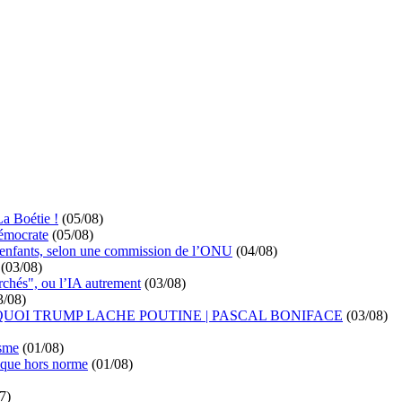
La Boétie !
(05/08)
démocrate
(05/08)
s enfants, selon une commission de l’ONU
(04/08)
(03/08)
rchés", ou l’IA autrement
(03/08)
3/08)
UOI TRUMP LACHE POUTINE | PASCAL BONIFACE
(03/08)
isme
(01/08)
ique hors norme
(01/08)
7)