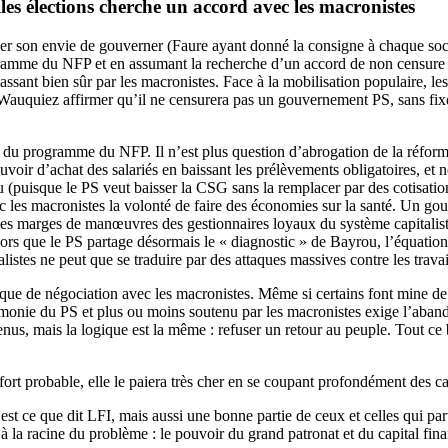
es élections cherche un accord avec les macronistes
ler son envie de gouverner (Faure ayant donné la consigne à chaque soci
ogramme du NFP et en assumant la recherche d’un accord de non censure av
ssant bien sûr par les macronistes. Face à la mobilisation populaire, les 
r Wauquiez affirmer qu’il ne censurera pas un gouvernement PS, sans fixer
s du programme du NFP. Il n’est plus question d’abrogation de la réform
uvoir d’achat des salariés en baissant les prélèvements obligatoires, e
 (puisque le PS veut baisser la CSG sans la remplacer par des cotisation
 avec les macronistes la volonté de faire des économies sur la santé. Un 
s marges de manœuvres des gestionnaires loyaux du système capitaliste s
Alors que le PS partage désormais le « diagnostic » de Bayrou, l’équation 
listes ne peut que se traduire par des attaques massives contre les travai
ogique de négociation avec les macronistes. Même si certains font mine
émonie du PS et plus ou moins soutenu par les macronistes exige l’aba
us, mais la logique est la même : refuser un retour au peuple. Tout ce
fort probable, elle le paiera très cher en se coupant profondément des c
C’est ce que dit LFI, mais aussi une bonne partie de ceux et celles qui 
la racine du problème : le pouvoir du grand patronat et du capital financi