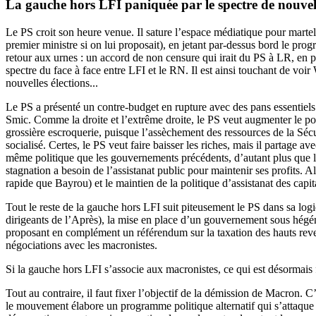
La gauche hors LFI paniquée par le spectre de nouvell
Le PS croit son heure venue. Il sature l’espace médiatique pour marte
premier ministre si on lui proposait), en jetant par-dessus bord le pr
retour aux urnes : un accord de non censure qui irait du PS à LR, en pa
spectre du face à face entre LFI et le RN. Il est ainsi touchant de voi
nouvelles élections...
Le PS a présenté un contre-budget en rupture avec des pans essentiel
Smic. Comme la droite et l’extrême droite, le PS veut augmenter le po
grossière escroquerie, puisque l’assèchement des ressources de la Sécu
socialisé. Certes, le PS veut faire baisser les riches, mais il partage
même politique que les gouvernements précédents, d’autant plus que le
stagnation a besoin de l’assistanat public pour maintenir ses profits. 
rapide que Bayrou) et le maintien de la politique d’assistanat des capita
Tout le reste de la gauche hors LFI suit piteusement le PS dans sa l
dirigeants de l’Après), la mise en place d’un gouvernement sous hég
proposant en complément un référendum sur la taxation des hauts reven
négociations avec les macronistes.
Si la gauche hors LFI s’associe aux macronistes, ce qui est désormais 
Tout au contraire, il faut fixer l’objectif de la démission de Macron. 
le mouvement élabore un programme politique alternatif qui s’attaque à 