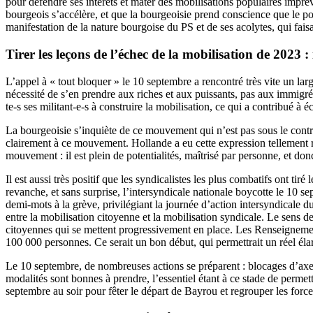
pour défendre ses intérêts et mater des mobilisations populaires impr
bourgeois s’accélère, et que la bourgeoisie prend conscience que le p
manifestation de la nature bourgoise du PS et de ses acolytes, qui fai
Tirer les leçons de l’échec de la mobilisation de 2023
L’appel à « tout bloquer » le 10 septembre a rencontré très vite un larg
nécessité de s’en prendre aux riches et aux puissants, pas aux immigré
te-s ses militant-e-s à construire la mobilisation, ce qui a contribué à éc
La bourgeoisie s’inquiète de ce mouvement qui n’est pas sous le cont
clairement à ce mouvement. Hollande a eu cette expression tellement ré
mouvement : il est plein de potentialités, maîtrisé par personne, et don
Il est aussi très positif que les syndicalistes les plus combatifs ont t
revanche, et sans surprise, l’intersyndicale nationale boycotte le 10 s
demi-mots à la grève, privilégiant la journée d’action intersyndicale d
entre la mobilisation citoyenne et la mobilisation syndicale. Le sens 
citoyennes qui se mettent progressivement en place. Les Renseignemen
100 000 personnes. Ce serait un bon début, qui permettrait un réel éla
Le 10 septembre, de nombreuses actions se préparent : blocages d’axes r
modalités sont bonnes à prendre, l’essentiel étant à ce stade de perm
septembre au soir pour fêter le départ de Bayrou et regrouper les force