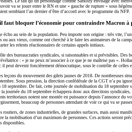
évisibles. Le fait qu’un personnage comme Sarkozy envisage avec bienvei
ouvoir va se jouer entre le RN et une « gauche de rupture » sous hégémo
saient semblant l’an dernier d’être d’accord avec le programme du NFP.
 : il faut bloquer l’économie pour contraindre Macron à 
e écho au sein de la population. Peu importe son origine : très vite, l’un
s ou aux vieux, comme ont cherché à le faire les animateurs de la campa
arter les relents réactionnaires de certains appels initiaux.
rôle des bureaucraties syndicales, si raisonnables et si prévisibles. 
vélatrice : « je ne peux m’associer à ce que je ne maîtrise pas ». Holl
c il peut devenir foncièrement démocratique, sous le contrôle de celles e
iré les leçons du mouvement des gilets jaunes de 2018. De nombreuses stru
eptembre. Sous pression, la direction confédérale de la CGT n’a pu ignor
u 18 septembre. De fait, cette journée de mobilisation du 18 septembre se
de la journée du 18 septembre échappera donc aux directions syndicales, 
ts territoriaux notent une montée en puissance depuis l’annonce du vot
rgissement, beaucoup de personnes attendant de voir ce qui va se passer
outiers, de zones industrielles, de grandes surfaces, mais aussi manifes
ettre la mobilisation d’un maximum de personnes. Ces actions seront pr
s disponibles.