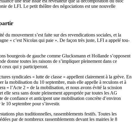
llance une telle issue est révélateur que la décomposition du bloc
nie de LFI. Le petit théâtre des négociations est une nouvelle
partir
ité du mouvement s’est faite sur des revendications sociales, et la
gne « c’est Nicolas qui paie ». De façon très juste, LFI a appelé tou-
Des bons bourgeois de gauche comme Glucksmann et Hollande s’opposent
ande donne toutes les raisons de s’impliquer pleinement dans ce
t ceux qui y participeront.
ctures syndicales « lutte de classe » appellent clairement à la grève. En
er la mobilisation du 10 septembre, mais elle appelle à reculons et à
ra « l’Acte 2 » de la mobilisation, et nous avons évité la scission
et elle sera sans doute pleinement appropriée par toutes les AG
e de confiance et anticipent une mobilisation concrète d’environ
 le 10 septembre pour s’investir.
tations plus traditionnelles, rassemblements festifs. Toutes les
écédées par de nombreux rassemblements devant les mairies le 8