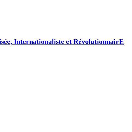
isée,
I
nternationaliste et
R
évolutionnair
E