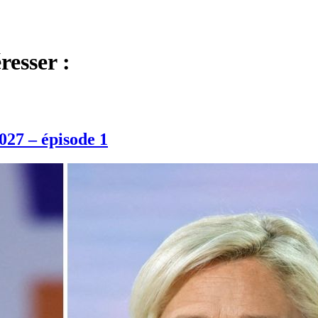
resser :
027 – épisode 1