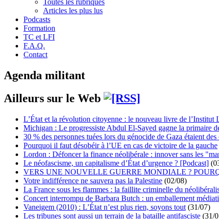
Toutes les rubriques
Articles les plus lus
Podcasts
Formation
TC et LFI
F.A.Q.
Contact
Agenda militant
Ailleurs sur le Web
L’État et la révolution citoyenne : le nouveau livre de l’Institut 
Michigan : Le progressiste Abdul El-Sayed gagne la primaire 
30 % des personnes tuées lors du génocide de Gaza étaient de
Pourquoi il faut désobéir à l’UE en cas de victoire de la gauche
Lordon : Défoncer la finance néolibérale : innover sans les "ma
Le néofascisme, un capitalisme d’État d’urgence ? [Podcast]
(0
VERS UNE NOUVELLE GUERRE MONDIALE ? POURQ
Votre indifférence ne sauvera pas la Palestine
(02/08)
La France sous les flammes : la faillite criminelle du néolibéral
Concert interrompu de Barbara Butch : un emballement médiat
Vaneigem (2010) : L’État n’est plus rien, soyons tout
(31/07)
Les tribunes sont aussi un terrain de la bataille antifasciste
(31/0