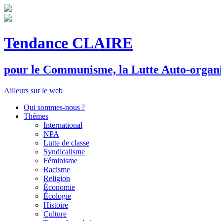
Tendance CLAIRE
pour le
C
ommunisme, la
L
utte
A
uto-organ
Ailleurs sur le web
Qui sommes-nous ?
Thèmes
International
NPA
Lutte de classe
Syndicalisme
Féminisme
Racisme
Religion
Économie
Écologie
Histoire
Culture