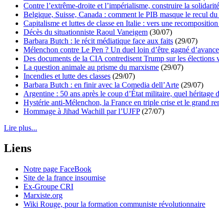
Contre l’extrême-droite et l’impérialisme, construire la solidarit
Belgique, Suisse, Canada : comment le PIB masque le recul du 
Capitalisme et luttes de classe en Italie : vers une recomposition 
Décès du situationniste Raoul Vaneigem
(30/07)
Barbara Butch : le récit médiatique face aux faits
(29/07)
Mélenchon contre Le Pen ? Un duel loin d’être gagné d’avance 
Des documents de la CIA contredisent Trump sur les élections 
La question animale au prisme du marxisme
(29/07)
Incendies et lutte des classes
(29/07)
Barbara Butch : en finir avec la Comedia dell’Arte
(29/07)
Argentine : 50 ans après le coup d’État militaire, quel héritage d
Hystérie anti-Mélenchon, la France en triple crise et le grand r
Hommage à Jihad Wachill par l’UJFP
(27/07)
Lire plus...
Liens
Notre page FaceBook
Site de la france insoumise
Ex-Groupe CRI
Marxiste.org
Wiki Rouge, pour la formation communiste révolutionnaire