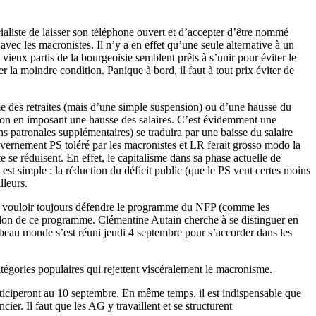
aliste de laisser son téléphone ouvert et d’accepter d’être nommé
ec les macronistes. Il n’y a en effet qu’une seule alternative à un
vieux partis de la bourgeoisie semblent prêts à s’unir pour éviter le
 la moindre condition. Panique à bord, il faut à tout prix éviter de
e des retraites (mais d’une simple suspension) ou d’une hausse du
t non en imposant une hausse des salaires. C’est évidemment une
s patronales supplémentaires) se traduira par une baisse du salaire
gouvernement PS toléré par les macronistes et LR ferait grosso modo la
e réduisent. En effet, le capitalisme dans sa phase actuelle de
est simple : la réduction du déficit public (que le PS veut certes moins
lleurs.
 de vouloir toujours défendre le programme du NFP (comme les
ndon de ce programme. Clémentine Autain cherche à se distinguer en
 beau monde s’est réuni jeudi 4 septembre pour s’accorder dans les
atégories populaires qui rejettent viscéralement le macronisme.
participeront au 10 septembre. En même temps, il est indispensable que
er. Il faut que les AG y travaillent et se structurent