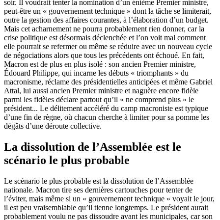
soir. Il voudrait tenter la nomination d’un énième Premier ministre,
peut-être un « gouvernement technique » dont la tâche se limiterait,
outre la gestion des affaires courantes, à l’élaboration d’un budget.
Mais cet acharnement ne pourra probablement rien donner, car la
crise politique est désormais déclenchée et l’on voit mal comment
elle pourrait se refermer ou même se réduire avec un nouveau cycle
de négociations alors que tous les précédents ont échoué. En fait,
Macron est de plus en plus isolé : son ancien Premier ministre,
Édouard Philippe, qui incarne les débuts « triomphants » du
macronisme, réclame des présidentielles anticipées et même Gabriel
Attal, lui aussi ancien Premier ministre et naguère encore fidèle
parmi les fidèles déclare partout qu’il « ne comprend plus » le
président... Le délitement accéléré du camp macroniste est typique
d’une fin de règne, où chacun cherche à limiter pour sa pomme les
dégâts d’une déroute collective.
La dissolution de l’Assemblée est le
scénario le plus probable
Le scénario le plus probable est la dissolution de l’Assemblée
nationale. Macron tire ses dernières cartouches pour tenter de
l’éviter, mais même si un « gouvernement technique » voyait le jour,
il est peu vraisemblable qu’il tienne longtemps. Le président aurait
probablement voulu ne pas dissoudre avant les municipales, car son