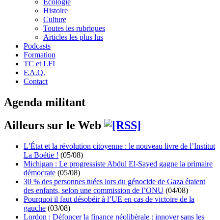
Écologie
Histoire
Culture
Toutes les rubriques
Articles les plus lus
Podcasts
Formation
TC et LFI
F.A.Q.
Contact
Agenda militant
Ailleurs sur le Web
L’État et la révolution citoyenne : le nouveau livre de l’Institut
La Boétie !
(05/08)
Michigan : Le progressiste Abdul El-Sayed gagne la primaire
démocrate
(05/08)
30 % des personnes tuées lors du génocide de Gaza étaient
des enfants, selon une commission de l’ONU
(04/08)
Pourquoi il faut désobéir à l’UE en cas de victoire de la
gauche
(03/08)
Lordon : Défoncer la finance néolibérale : innover sans les