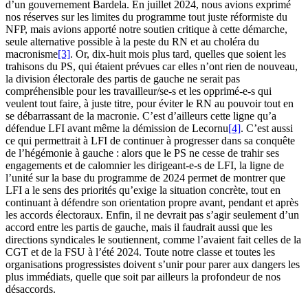
d’un gouvernement Bardela. En juillet 2024, nous avions exprimé
nos réserves sur les limites du programme tout juste réformiste du
NFP, mais avions apporté notre soutien critique à cette démarche,
seule alternative possible à la peste du RN et au choléra du
macronisme
[3]
. Or, dix-huit mois plus tard, quelles que soient les
trahisons du PS, qui étaient prévues car elles n’ont rien de nouveau,
la division électorale des partis de gauche ne serait pas
compréhensible pour les travailleur/se-s et les opprimé-e-s qui
veulent tout faire, à juste titre, pour éviter le RN au pouvoir tout en
se débarrassant de la macronie. C’est d’ailleurs cette ligne qu’a
défendue LFI avant même la démission de Lecornu
[4]
. C’est aussi
ce qui permettrait à LFI de continuer à progresser dans sa conquête
de l’hégémonie à gauche : alors que le PS ne cesse de trahir ses
engagements et de calomnier les dirigeant-e-s de LFI, la ligne de
l’unité sur la base du programme de 2024 permet de montrer que
LFI a le sens des priorités qu’exige la situation concrète, tout en
continuant à défendre son orientation propre avant, pendant et après
les accords électoraux. Enfin, il ne devrait pas s’agir seulement d’un
accord entre les partis de gauche, mais il faudrait aussi que les
directions syndicales le soutiennent, comme l’avaient fait celles de la
CGT et de la FSU à l’été 2024. Toute notre classe et toutes les
organisations progressistes doivent s’unir pour parer aux dangers les
plus immédiats, quelle que soit par ailleurs la profondeur de nos
désaccords.