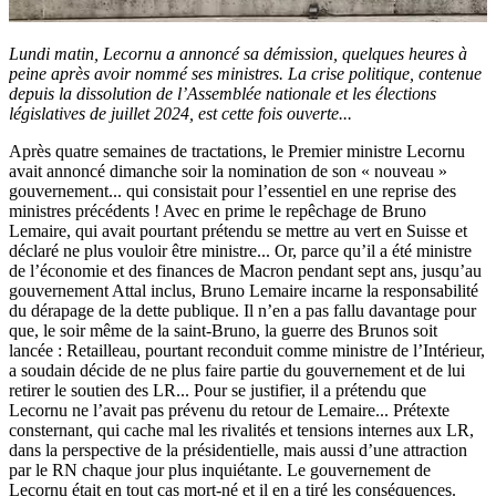
Lundi matin
, Lecornu a annoncé sa démission, quelques heures à
peine après avoir nommé ses ministres. La crise politique, contenue
depuis la dissolution de l’Assemblée nationale et les élections
législatives de juillet 2024, est cette fois ouverte...
Après quatre semaines de tractations, le Premier ministre Lecornu
avait annoncé dimanche soir la nomination de son « nouveau »
gouvernement... qui consistait pour l’essentiel en une reprise des
ministres précédents ! Avec en prime le repêchage de Bruno
Lemaire, qui avait pourtant prétendu se mettre au vert en Suisse et
déclaré ne plus vouloir être ministre... Or, parce qu’il a été ministre
de l’économie et des finances de Macron pendant sept ans, jusqu’au
gouvernement Attal inclus, Bruno Lemaire incarne la responsabilité
du dérapage de la dette publique. Il n’en a pas fallu davantage pour
que, le soir même de la saint-Bruno, la guerre des Brunos soit
lancée : Retailleau, pourtant reconduit comme ministre de l’Intérieur,
a soudain décide de ne plus faire partie du gouvernement et de lui
retirer le soutien des LR... Pour se justifier, il a prétendu que
Lecornu ne l’avait pas prévenu du retour de Lemaire... Prétexte
consternant, qui cache mal les rivalités et tensions internes aux LR,
dans la perspective de la présidentielle, mais aussi d’une attraction
par le RN chaque jour plus inquiétante. Le gouvernement de
Lecornu était en tout cas mort-né et il en a tiré les conséquences.