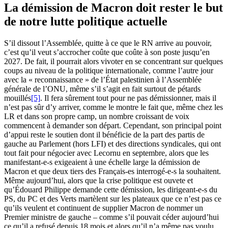
La démission de Macron doit rester le but
de notre lutte politique actuelle
S’il dissout l’Assemblée, quitte à ce que le RN arrive au pouvoir,
c’est qu’il veut s’accrocher coûte que coûte à son poste jusqu’en
2027. De fait, il pourrait alors vivoter en se concentrant sur quelques
coups au niveau de la politique internationale, comme l’autre jour
avec la « reconnaissance » de l’État palestinien à l’Assemblée
générale de l’ONU, même s’il s’agit en fait surtout de pétards
mouillés
[5]
. Il fera sûrement tout pour ne pas démissionner, mais il
n’est pas sûr d’y arriver, comme le montre le fait que, même chez les
LR et dans son propre camp, un nombre croissant de voix
commencent à demander son départ. Cependant, son principal point
d’appui reste le soutien dont il bénéficie de la part des partis de
gauche au Parlement (hors LFI) et des directions syndicales, qui ont
tout fait pour négocier avec Lecornu en septembre, alors que les
manifestant-e-s exigeaient à une échelle large la démission de
Macron et que deux tiers des Français-es interrogé-e-s la souhaitent.
Même aujourd’hui, alors que la crise politique est ouvete et
qu’Édouard Philippe demande cette démission, les dirigeant-e-s du
PS, du PC et des Verts martèlent sur les plateaux que ce n’est pas ce
qu’ils veulent et continuent de supplier Macron de nommer un
Premier ministre de gauche – comme s’il pouvait céder aujourd’hui
ce qu’il a refusé depuis 18 mois et alors qu’il n’a même pas voulu