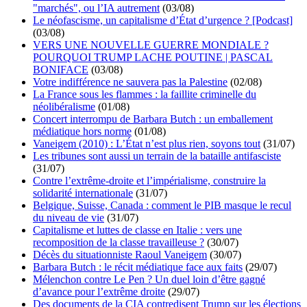
"marchés", ou l’IA autrement
(03/08)
Le néofascisme, un capitalisme d’État d’urgence ? [Podcast]
(03/08)
VERS UNE NOUVELLE GUERRE MONDIALE ?
POURQUOI TRUMP LACHE POUTINE | PASCAL
BONIFACE
(03/08)
Votre indifférence ne sauvera pas la Palestine
(02/08)
La France sous les flammes : la faillite criminelle du
néolibéralisme
(01/08)
Concert interrompu de Barbara Butch : un emballement
médiatique hors norme
(01/08)
Vaneigem (2010) : L’État n’est plus rien, soyons tout
(31/07)
Les tribunes sont aussi un terrain de la bataille antifasciste
(31/07)
Contre l’extrême-droite et l’impérialisme, construire la
solidarité internationale
(31/07)
Belgique, Suisse, Canada : comment le PIB masque le recul
du niveau de vie
(31/07)
Capitalisme et luttes de classe en Italie : vers une
recomposition de la classe travailleuse ?
(30/07)
Décès du situationniste Raoul Vaneigem
(30/07)
Barbara Butch : le récit médiatique face aux faits
(29/07)
Mélenchon contre Le Pen ? Un duel loin d’être gagné
d’avance pour l’extrême droite
(29/07)
Des documents de la CIA contredisent Trump sur les élections