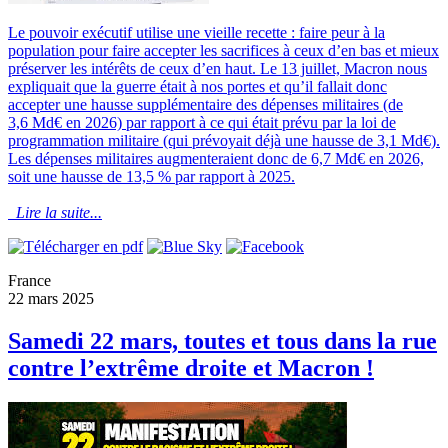
Le pouvoir exécutif utilise une vieille recette : faire peur à la
population pour faire accepter les sacrifices à ceux d’en bas et mieux
préserver les intérêts de ceux d’en haut. Le 13 juillet, Macron nous
expliquait que la guerre était à nos portes et qu’il fallait donc
accepter une hausse supplémentaire des dépenses militaires (de
3,6 Md€ en 2026) par rapport à ce qui était prévu par la loi de
programmation militaire (qui prévoyait déjà une hausse de 3,1 Md€).
Les dépenses militaires augmenteraient donc de 6,7 Md€ en 2026,
soit une hausse de 13,5 % par rapport à 2025.
Lire la suite...
France
22 mars 2025
Samedi 22 mars, toutes et tous dans la rue
contre l’extrême droite et Macron !