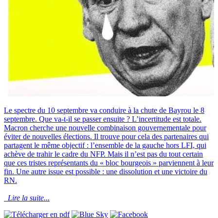
Le spectre du 10 septembre va conduire à la chute de Bayrou le 8
septembre. Que va-t-il se passer ensuite ? L’incertitude est totale.
Macron cherche une nouvelle combinaison gouvernementale pour
éviter de nouvelles élections. Il trouve pour cela des partenaires qui
partagent le même objectif : l’ensemble de la gauche hors LFI, qui
achève de trahir le cadre du NFP. Mais il n’est pas du tout certain
que ces tristes représentants du « bloc bourgeois » parviennent à leur
fin. Une autre issue est possible : une dissolution et une victoire du
RN.
Lire la suite...