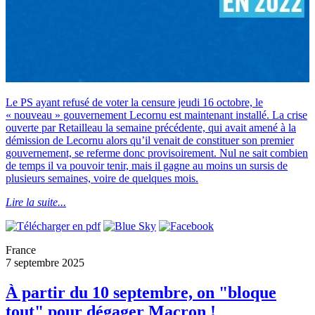
Le PS ayant refusé de voter la censure jeudi 16 octobre, le
« nouveau » gouvernement Lecornu est maintenant installé. La crise
ouverte par Retailleau la semaine précédente, qui avait amené à la
démission de Lecornu alors qu’il venait de constituer son premier
gouvernement, se referme donc provisoirement. Nul ne sait combien
de temps il va pouvoir tenir, mais il gagne au moins un sursis de
plusieurs semaines, voire de quelques mois.
Lire la suite...
France
7 septembre 2025
À partir du 10 septembre, on "bloque
tout" pour dégager Macron !