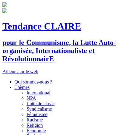
Tendance CLAIRE
pour le
C
ommunisme, la
L
utte
A
uto-
organisée,
I
nternationaliste et
R
évolutionnair
E
Ailleurs sur le web
Qui sommes-nous ?
Thèmes
International
NPA
Lutte de classe
Syndicalisme
Féminisme
Racisme
Religion
Économie