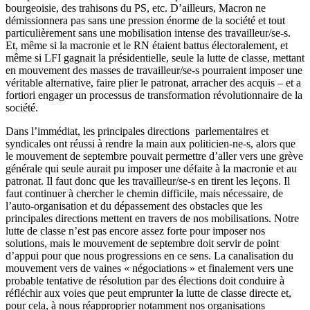
bourgeoisie, des trahisons du PS, etc. D’ailleurs, Macron ne
démissionnera pas sans une pression énorme de la société et tout
particulièrement sans une mobilisation intense des travailleur/se-s.
Et, même si la macronie et le RN étaient battus électoralement, et
même si LFI gagnait la présidentielle, seule la lutte de classe, mettant
en mouvement des masses de travailleur/se-s pourraient imposer une
véritable alternative, faire plier le patronat, arracher des acquis – et a
fortiori engager un processus de transformation révolutionnaire de la
société.
Dans l’immédiat, les principales directions parlementaires et
syndicales ont réussi à rendre la main aux politicien-ne-s, alors que
le mouvement de septembre pouvait permettre d’aller vers une grève
générale qui seule aurait pu imposer une défaite à la macronie et au
patronat. Il faut donc que les travailleur/se-s en tirent les leçons. Il
faut continuer à chercher le chemin difficile, mais nécessaire, de
l’auto-organisation et du dépassement des obstacles que les
principales directions mettent en travers de nos mobilisations. Notre
lutte de classe n’est pas encore assez forte pour imposer nos
solutions, mais le mouvement de septembre doit servir de point
d’appui pour que nous progressions en ce sens. La canalisation du
mouvement vers de vaines « négociations » et finalement vers une
probable tentative de résolution par des élections doit conduire à
réfléchir aux voies que peut emprunter la lutte de classe directe et,
pour cela, à nous réapproprier notamment nos organisations