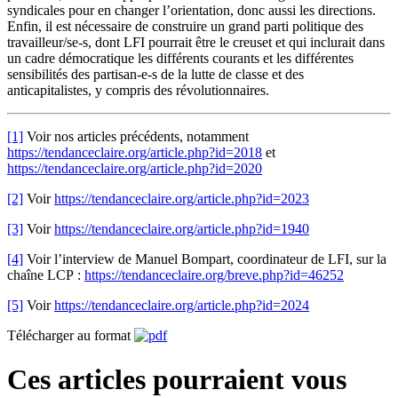
syndicales pour en changer l’orientation, donc aussi les directions.
Enfin, il est nécessaire de construire un grand parti politique des
travailleur/se-s, dont LFI pourrait être le creuset et qui inclurait dans
un cadre démocratique les différents courants et les différentes
sensibilités des partisan-e-s de la lutte de classe et des
anticapitalistes, y compris des révolutionnaires.
[1]
Voir nos articles précédents, notamment
https://tendanceclaire.org/article.php?id=2018
et
https://tendanceclaire.org/article.php?id=2020
[2]
Voir
https://tendanceclaire.org/article.php?id=2023
[3]
Voir
https://tendanceclaire.org/article.php?id=1940
[4]
Voir l’interview de Manuel Bompart, coordinateur de LFI, sur la
chaîne LCP :
https://tendanceclaire.org/breve.php?id=46252
[5]
Voir
https://tendanceclaire.org/article.php?id=2024
Télécharger au format
Ces articles pourraient vous