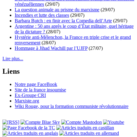
vénézuéliennes
(29/07)
La question animale au prisme du marxisme
(29/07)
Incendies et lutte des classes
(29/07)
Barbara Butch : en finir avec la Comedia dell’Arte
(29/07)
Argentine : 50 ans après le coup d’État militaire, quel héritage
de la dictature ?
(28/07)
Hystérie anti-Mélenchon, la France en triple crise et le grand
renversement
(28/07)
Hommage à Jihad Wachill par l’UJFP
(27/07)
Lire plus...
Liens
Notre page FaceBook
Site de la france insoumise
Ex-Groupe CRI
Marxiste.org
Wiki Rouge, pour la formation communiste révolutionnaire