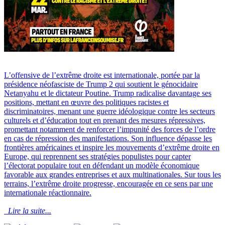
L’offensive de l’extrême droite est internationale, portée par la
présidence néofasciste de Trump 2 qui soutient le génocidaire
Netanyahu et le dictateur Poutine. Trump radicalise davantage ses
positions, mettant en œuvre des politiques racistes et
discriminatoires, menant une guerre idéologique contre les secteurs
culturels et d’éducation tout en prenant des mesures répressives,
promettant notamment de renforcer l’impunité des forces de l’ordre
en cas de répression des manifestations. Son influence dépasse les
frontières américaines et inspire les mouvements d’extrême droite en
Europe, qui reprennent ses stratégies populistes pour capter
l’électorat populaire tout en défendant un modèle économique
favorable aux grandes entreprises et aux multinationales. Sur tous les
terrains, l’extrême droite progresse, encouragée en ce sens par une
internationale réactionnaire.
Lire la suite...