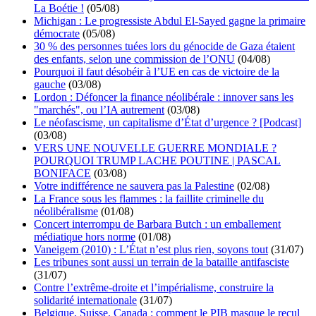
La Boétie !
(05/08)
Michigan : Le progressiste Abdul El-Sayed gagne la primaire
démocrate
(05/08)
30 % des personnes tuées lors du génocide de Gaza étaient
des enfants, selon une commission de l’ONU
(04/08)
Pourquoi il faut désobéir à l’UE en cas de victoire de la
gauche
(03/08)
Lordon : Défoncer la finance néolibérale : innover sans les
"marchés", ou l’IA autrement
(03/08)
Le néofascisme, un capitalisme d’État d’urgence ? [Podcast]
(03/08)
VERS UNE NOUVELLE GUERRE MONDIALE ?
POURQUOI TRUMP LACHE POUTINE | PASCAL
BONIFACE
(03/08)
Votre indifférence ne sauvera pas la Palestine
(02/08)
La France sous les flammes : la faillite criminelle du
néolibéralisme
(01/08)
Concert interrompu de Barbara Butch : un emballement
médiatique hors norme
(01/08)
Vaneigem (2010) : L’État n’est plus rien, soyons tout
(31/07)
Les tribunes sont aussi un terrain de la bataille antifasciste
(31/07)
Contre l’extrême-droite et l’impérialisme, construire la
solidarité internationale
(31/07)
Belgique, Suisse, Canada : comment le PIB masque le recul