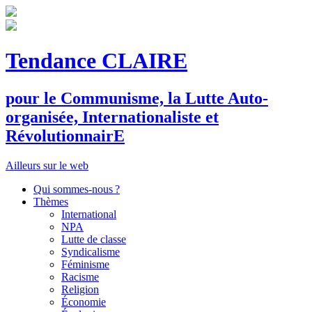
Tendance CLAIRE
pour le
C
ommunisme, la
L
utte
A
uto-
organisée,
I
nternationaliste et
R
évolutionnair
E
Ailleurs sur le web
Qui sommes-nous ?
Thèmes
International
NPA
Lutte de classe
Syndicalisme
Féminisme
Racisme
Religion
Économie