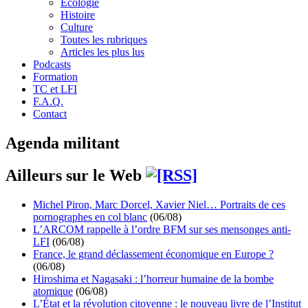
Écologie
Histoire
Culture
Toutes les rubriques
Articles les plus lus
Podcasts
Formation
TC et LFI
F.A.Q.
Contact
Agenda militant
Ailleurs sur le Web
Michel Piron, Marc Dorcel, Xavier Niel… Portraits de ces
pornographes en col blanc
(06/08)
L’ARCOM rappelle à l’ordre BFM sur ses mensonges anti-
LFI
(06/08)
France, le grand déclassement économique en Europe ?
(06/08)
Hiroshima et Nagasaki : l’horreur humaine de la bombe
atomique
(06/08)
L’État et la révolution citoyenne : le nouveau livre de l’Institut