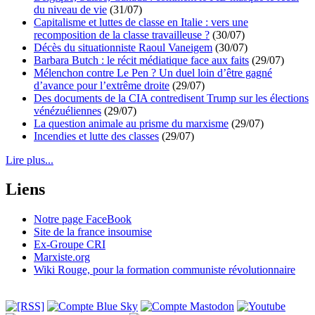
du niveau de vie
(31/07)
Capitalisme et luttes de classe en Italie : vers une
recomposition de la classe travailleuse ?
(30/07)
Décès du situationniste Raoul Vaneigem
(30/07)
Barbara Butch : le récit médiatique face aux faits
(29/07)
Mélenchon contre Le Pen ? Un duel loin d’être gagné
d’avance pour l’extrême droite
(29/07)
Des documents de la CIA contredisent Trump sur les élections
vénézuéliennes
(29/07)
La question animale au prisme du marxisme
(29/07)
Incendies et lutte des classes
(29/07)
Lire plus...
Liens
Notre page FaceBook
Site de la france insoumise
Ex-Groupe CRI
Marxiste.org
Wiki Rouge, pour la formation communiste révolutionnaire