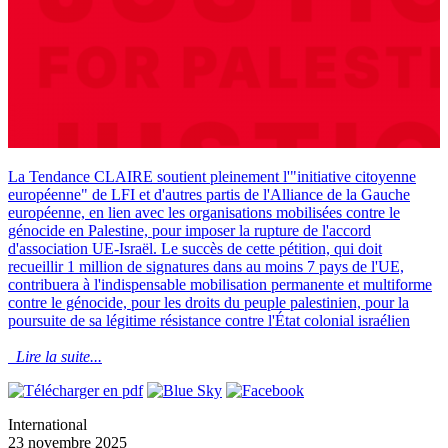
La Tendance CLAIRE soutient pleinement l'"initiative citoyenne
européenne" de LFI et d'autres partis de l'Alliance de la Gauche
européenne, en lien avec les organisations mobilisées contre le
génocide en Palestine, pour imposer la rupture de l'accord
d'association UE-Israël. Le succès de cette pétition, qui doit
recueillir 1 million de signatures dans au moins 7 pays de l'UE,
contribuera à l'indispensable mobilisation permanente et multiforme
contre le génocide, pour les droits du peuple palestinien, pour la
poursuite de sa légitime résistance contre l'État colonial israélien
Lire la suite...
International
23 novembre 2025