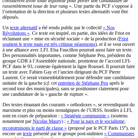
considèrent avoir toute légitimité pour porter une candidature de
rassemblement issue de leur rang
». Une partie du PCF s’oppose à
l’orientation de la direction et plusieurs textes alternatifs vont être
déposés.
Un
texte alternatif
a été rendu public par le collectif
« Nos
Révolutions »
. Ce texte est inspiré, en partie, des idées de Friot en
réclamant une « mise en sécurité sociale » de la production (
Friot
soutient le texte mais est très critique néanmoins
), et il se veut ouvert
à une alliance avec LFI. Elsa Faucillon pourrait aussi faire un texte.
Des personnalités importantes, comme Stéphane Peu, président du
groupe GDR à l’Assemblée nationale, promoteur de l’accord LFI-
PCF dans le 93, conteste également la ligne Roussel. Il pourrait faire
un texte avec Fabien Gay et l’ancien dirigeant du PCF Pierre
Laurent. Ce serait vraisemblablement pour défendre une candidature
unitaire de la gauche (
cf.
cet
entretien de Stéphane Peu
après le
second tour des municipales), sans se positionner clairement pour
une candidature de la « gauche de rupture ».
Des textes émanant des courants « orthodoxes », se revendiquant du
marxisme et plus ou moins nostalgiques de l’URSS, hostiles à LFI,
sont en cours de préparation :
« Stratégie communiste »
(soutenu
notamment par
Nicolas Maury)
;
« Pour la paix et le socialisme,
e
reconstruisons le parti de classe »
(proposé par le PCF Paris 15
), ou
encore un
texte
présenté par le groupe post-stalinien
« Communistes