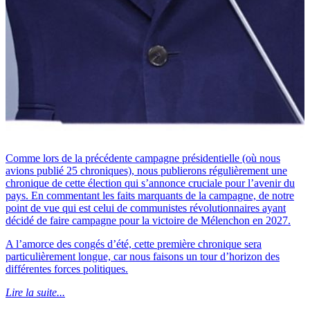
Comme lors de la précédente campagne présidentielle (où nous
avions publié 25 chroniques), nous publierons régulièrement une
chronique de cette élection qui s’annonce cruciale pour l’avenir du
pays. En commentant les faits marquants de la campagne, de notre
point de vue qui est celui de communistes révolutionnaires ayant
décidé de faire campagne pour la victoire de Mélenchon en 2027.
A l’amorce des congés d’été, cette première chronique sera
particulièrement longue, car nous faisons un tour d’horizon des
différentes forces politiques.
Lire la suite...