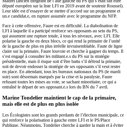
Maurel (ancien dirigeant de l’aile gauche du PS qui s’était fait élire
député européen sur la liste LFI en 2019 avant de soutenir Roussel).
Leur idée est d’essayer de se mettre d’accord sur un programme et
un.e candidat.e, en rupture assumée avec le programme du NFP.
Face à cette offensive, Faure est en difficulté. La diabolisation de
LFI à laquelle il a participé renforce ses opposants au sein du PS,
qui assument une rupture totale, à tous les niveaux, avec LFI. Elle
polarise la gauche en deux blocs, ce qui rend la primaire de l’unité
de la gauche de plus en plus irréelle invraisemblable. Faute de ligne
claire sur la primaire, Faure louvoie et cherche à gagner du temps. Il
s’est engagé à consulter les militant.e.s du PS sur la stratégie
présidentielle, mais il risque soit d’être battu s’il défend la primaire,
soit de devoir endosser la stratégie de ses opposants s’il veut rester
en place. En attendant, tous les bureaux nationaux du PS (le mardi
soir) sont désormais marqués par la crise et la paralysie, Faure
refusant toutes les mises au vote, se sachant minoritaire, ce qui a
entraîné le départ de ses opposant.e.s lors du BN du 7 avril.
Marine Tondelier maintient le cap de la primaire,
mais elle est de plus en plus isolée
Les Écologistes sont les grands perdants de l’élection municipale, ce
qui renforce la polarisation à gauche entre LFI et le PS/Place
Publique. Néanmoins, Tondelier cherche à garder la main et à éviter