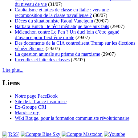
du niveau de vie
(31/07)
Capitalisme et luttes de classe en Italie : vers une
recomposition de la classe travailleuse ?
(30/07)
Décès du situationniste Raoul Vaneigem
(30/07)
Barbara Butch : le récit médiatique face aux faits
(29/07)
Mélenchon contre Le Pen ? Un duel loin d’être gagné
d’avance pour l’extrême droite
(29/07)
Des documents de la CIA contredisent Trump sur les élections
vénézuéliennes
(29/07)
La question animale au prisme du marxisme
(29/07)
Incendies et lutte des classes
(29/07)
Lire plus...
Liens
Notre page FaceBook
Site de la france insoumise
Ex-Groupe CRI
Marxiste.org
Wiki Rouge, pour la formation communiste révolutionnaire