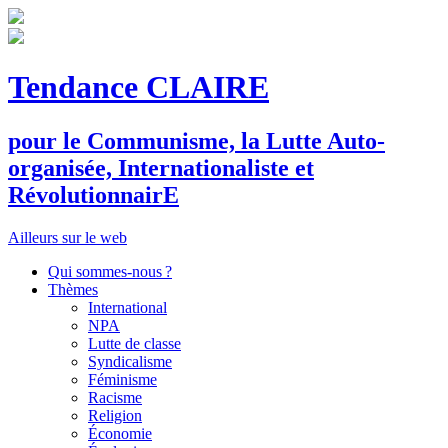
Tendance CLAIRE
pour le
C
ommunisme, la
L
utte
A
uto-
organisée,
I
nternationaliste et
R
évolutionnair
E
Ailleurs sur le web
Qui sommes-nous ?
Thèmes
International
NPA
Lutte de classe
Syndicalisme
Féminisme
Racisme
Religion
Économie