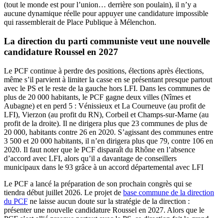
(tout le monde est pour l’union… derrière son poulain), il n’y a
aucune dynamique réelle pour appuyer une candidature impossible
qui rassemblerait de Place Publique à Mélenchon.
La direction du parti communiste veut une nouvelle
candidature Roussel en 2027
Le PCF continue à perdre des positions, élections après élections,
même s’il parvient à limiter la casse en se présentant presque partout
avec le PS et le reste de la gauche hors LFI. Dans les communes de
plus de 20 000 habitants, le PCF gagne deux villes (Nîmes et
Aubagne) et en perd 5 : Vénissieux et La Courneuve (au profit de
LFI), Vierzon (au profit du RN), Corbeil et Champs-sur-Marne (au
profit de la droite). Il ne dirigera plus que 23 communes de plus de
20 000, habitants contre 26 en 2020. S’agissant des communes entre
3 500 et 20 000 habitants, il n’en dirigera plus que 79, contre 106 en
2020. Il faut noter que le PCF disparaît du Rhône en l’absence
d’accord avec LFI, alors qu’il a davantage de conseillers
municipaux dans le 93 grâce à un accord départemental avec LFI
Le PCF a lancé la préparation de son prochain congrès qui se
tiendra début juillet 2026. Le projet de
base commune de la direction
du PCF
ne laisse aucun doute sur la stratégie de la direction :
présenter une nouvelle candidature Roussel en 2027. Alors que le