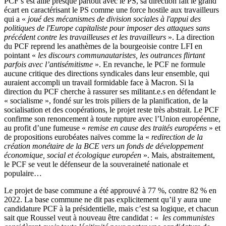
PCF s’est allié presque partout avec le PS, sa direction fait le grand
écart en caractérisant le PS comme une force hostile aux travailleurs
qui a «
joué des mécanismes de division sociales à l'appui des
politiques de l'Europe capitaliste pour imposer des attaques sans
précédent contre les travailleuses et les travailleurs
». La direction
du PCF reprend les anathèmes de la bourgeoisie contre LFI en
pointant «
les discours communautaristes, les outrances flirtant
parfois avec l’antisémitisme
». En revanche, le PCF ne formule
aucune critique des directions syndicales dans leur ensemble, qui
auraient accompli un travail formidable face à Macron. Si la
direction du PCF cherche à rassurer ses militant.e.s en défendant le
« socialisme », fondé sur les trois piliers de la planification, de la
socialisation et des coopérations, le projet reste très abstrait. Le PCF
confirme son renoncement à toute rupture avec l’Union européenne,
au profit d’une fumeuse «
remise en cause des traités européens
» et
de propositions eurobéates naïves comme la «
redirection de la
création monétaire de la BCE vers un fonds de développement
économique, social et écologique européen
». Mais, abstraitement,
le PCF se veut le défenseur de la souveraineté nationale et
populaire…
Le projet de base commune a été approuvé à 77 %, contre 82 % en
2022. La base commune ne dit pas explicitement qu’il y aura une
candidature PCF à la présidentielle, mais c’est sa logique, et chacun
sait que Roussel veut à nouveau être candidat : «
les communistes