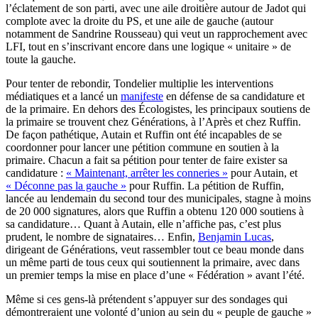
l’éclatement de son parti, avec une aile droitière autour de Jadot qui
complote avec la droite du PS, et une aile de gauche (autour
notamment de Sandrine Rousseau) qui veut un rapprochement avec
LFI, tout en s’inscrivant encore dans une logique « unitaire » de
toute la gauche.
Pour tenter de rebondir, Tondelier multiplie les interventions
médiatiques et a lancé un
manifeste
en défense de sa candidature et
de la primaire. En dehors des Écologistes, les principaux soutiens de
la primaire se trouvent chez Générations, à l’Après et chez Ruffin.
De façon pathétique, Autain et Ruffin ont été incapables de se
coordonner pour lancer une pétition commune en soutien à la
primaire. Chacun a fait sa pétition pour tenter de faire exister sa
candidature :
« Maintenant, arrêter les conneries »
pour Autain, et
« Déconne pas la gauche »
pour Ruffin. La pétition de Ruffin,
lancée au lendemain du second tour des municipales, stagne à moins
de 20 000 signatures, alors que Ruffin a obtenu 120 000 soutiens à
sa candidature… Quant à Autain, elle n’affiche pas, c’est plus
prudent, le nombre de signataires… Enfin,
Benjamin Lucas
,
dirigeant de Générations, veut rassembler tout ce beau monde dans
un même parti de tous ceux qui soutiennent la primaire, avec dans
un premier temps la mise en place d’une « Fédération » avant l’été.
Même si ces gens-là prétendent s’appuyer sur des sondages qui
démontreraient une volonté d’union au sein du « peuple de gauche »