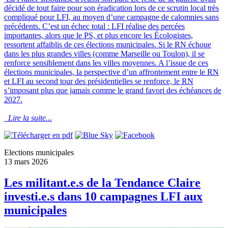
décidé de tout faire pour son éradication lors de ce scrutin local très
compliqué pour LFI, au moyen d’une campagne de calomnies sans
précédents. C’est un échec total : LFI réalise des percées
importantes, alors que le PS, et plus encore les Écologistes,
ressortent affaiblis de ces élections municipales. Si le RN échoue
dans les plus grandes villes (comme Marseille ou Toulon), il se
renforce sensiblement dans les villes moyennes. A l’issue de ces
élections municipales, la perspective d’un affrontement entre le RN
et LFI au second tour des présidentielles se renforce, le RN
s’imposant plus que jamais comme le grand favori des échéances de
2027.
Lire la suite...
Elections municipales
13 mars 2026
Les militant.e.s de la Tendance Claire
investi.e.s dans 10 campagnes LFI aux
municipales