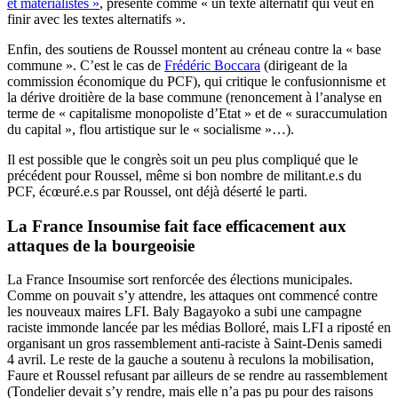
et matérialistes »
, présenté comme « un texte alternatif qui veut en
finir avec les textes alternatifs ».
Enfin, des soutiens de Roussel montent au créneau contre la « base
commune ». C’est le cas de
Frédéric Boccara
(dirigeant de la
commission économique du PCF), qui critique le confusionnisme et
la dérive droitière de la base commune (renoncement à l’analyse en
terme de « capitalisme monopoliste d’Etat » et de « suraccumulation
du capital », flou artistique sur le « socialisme »…).
Il est possible que le congrès soit un peu plus compliqué que le
précédent pour Roussel, même si bon nombre de militant.e.s du
PCF, écœuré.e.s par Roussel, ont déjà déserté le parti.
La France Insoumise fait face efficacement aux
attaques de la bourgeoisie
La France Insoumise sort renforcée des élections municipales.
Comme on pouvait s’y attendre, les attaques ont commencé contre
les nouveaux maires LFI. Baly Bagayoko a subi une campagne
raciste immonde lancée par les médias Bolloré, mais LFI a riposté en
organisant un gros rassemblement anti-raciste à Saint-Denis samedi
4 avril. Le reste de la gauche a soutenu à reculons la mobilisation,
Faure et Roussel refusant par ailleurs de se rendre au rassemblement
(Tondelier devait s’y rendre, mais elle n’a pas pu pour des raisons