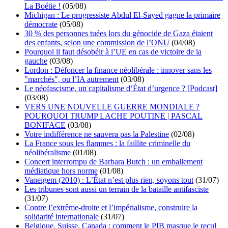
La Boétie !
(05/08)
Michigan : Le progressiste Abdul El-Sayed gagne la primaire
démocrate
(05/08)
30 % des personnes tuées lors du génocide de Gaza étaient
des enfants, selon une commission de l’ONU
(04/08)
Pourquoi il faut désobéir à l’UE en cas de victoire de la
gauche
(03/08)
Lordon : Défoncer la finance néolibérale : innover sans les
"marchés", ou l’IA autrement
(03/08)
Le néofascisme, un capitalisme d’État d’urgence ? [Podcast]
(03/08)
VERS UNE NOUVELLE GUERRE MONDIALE ?
POURQUOI TRUMP LACHE POUTINE | PASCAL
BONIFACE
(03/08)
Votre indifférence ne sauvera pas la Palestine
(02/08)
La France sous les flammes : la faillite criminelle du
néolibéralisme
(01/08)
Concert interrompu de Barbara Butch : un emballement
médiatique hors norme
(01/08)
Vaneigem (2010) : L’État n’est plus rien, soyons tout
(31/07)
Les tribunes sont aussi un terrain de la bataille antifasciste
(31/07)
Contre l’extrême-droite et l’impérialisme, construire la
solidarité internationale
(31/07)
Belgique, Suisse, Canada : comment le PIB masque le recul