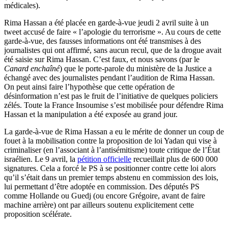
médicales).
Rima Hassan a été placée en garde-à-vue jeudi 2 avril suite à un
tweet accusé de faire « l’apologie du terrorisme ». Au cours de cette
garde-à-vue, des fausses informations ont été transmises à des
journalistes qui ont affirmé, sans aucun recul, que de la drogue avait
été saisie sur Rima Hassan. C’est faux, et nous savons (par le
Canard enchaîné
) que le porte-parole du ministère de la Justice a
échangé avec des journalistes pendant l’audition de Rima Hassan.
On peut ainsi faire l’hypothèse que cette opération de
désinformation n’est pas le fruit de l’initiative de quelques policiers
zélés. Toute la France Insoumise s’est mobilisée pour défendre Rima
Hassan et la manipulation a été exposée au grand jour.
La garde-à-vue de Rima Hassan a eu le mérite de donner un coup de
fouet à la mobilisation contre la proposition de loi Yadan qui vise à
criminaliser (en l’associant à l’antisémitisme) toute critique de l’État
israélien. Le 9 avril, la
pétition officielle
recueillait plus de 600 000
signatures. Cela a forcé le PS à se positionner contre cette loi alors
qu’il s’était dans un premier temps abstenu en commission des lois,
lui permettant d’être adoptée en commission. Des députés PS
comme Hollande ou Guedj (ou encore Grégoire, avant de faire
machine arrière) ont par ailleurs soutenu explicitement cette
proposition scélérate.