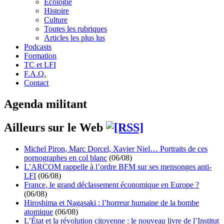
Écologie
Histoire
Culture
Toutes les rubriques
Articles les plus lus
Podcasts
Formation
TC et LFI
F.A.Q.
Contact
Agenda militant
Ailleurs sur le Web
Michel Piron, Marc Dorcel, Xavier Niel… Portraits de ces
pornographes en col blanc
(06/08)
L’ARCOM rappelle à l’ordre BFM sur ses mensonges anti-
LFI
(06/08)
France, le grand déclassement économique en Europe ?
(06/08)
Hiroshima et Nagasaki : l’horreur humaine de la bombe
atomique
(06/08)
L’État et la révolution citoyenne : le nouveau livre de l’Institut