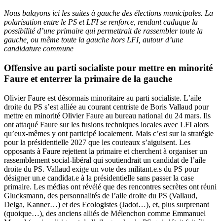
Nous balayons ici les suites à gauche des élections municipales. La
polarisation entre le PS et LFI se renforce, rendant caduque la
possibilité d’une primaire qui permettrait de rassembler toute la
gauche, ou même toute la gauche hors LFI, autour d’une
candidature commune
Offensive au parti socialiste pour mettre en minorité
Faure et enterrer la primaire de la gauche
Olivier Faure est désormais minoritaire au parti socialiste. L’aile
droite du PS s’est alliée au courant centriste de Boris Vallaud pour
mettre en minorité Olivier Faure au bureau national du 24 mars. Ils
ont attaqué Faure sur les fusions techniques locales avec LFI alors
qu’eux-mêmes y ont participé localement. Mais c’est sur la stratégie
pour la présidentielle 2027 que les couteaux s’aiguisent. Les
opposants à Faure rejettent la primaire et cherchent à organiser un
rassemblement social-libéral qui soutiendrait un candidat de l’aile
droite du PS. Vallaud exige un vote des militant.e.s du PS pour
désigner un.e candidat.e à la présidentielle sans passer la case
primaire. Les médias ont révélé que des rencontres secrètes ont réuni
Glucksmann, des personnalités de l’aile droite du PS (Vallaud,
Delga, Kanner…) et des Ecologistes (Jadot…), et, plus surprenant
(quoique…), des anciens alliés de Mélenchon comme Emmanuel