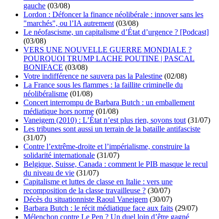
gauche
(03/08)
Lordon : Défoncer la finance néolibérale : innover sans les
"marchés", ou l’IA autrement
(03/08)
Le néofascisme, un capitalisme d’État d’urgence ? [Podcast]
(03/08)
VERS UNE NOUVELLE GUERRE MONDIALE ?
POURQUOI TRUMP LACHE POUTINE | PASCAL
BONIFACE
(03/08)
Votre indifférence ne sauvera pas la Palestine
(02/08)
La France sous les flammes : la faillite criminelle du
néolibéralisme
(01/08)
Concert interrompu de Barbara Butch : un emballement
médiatique hors norme
(01/08)
Vaneigem (2010) : L’État n’est plus rien, soyons tout
(31/07)
Les tribunes sont aussi un terrain de la bataille antifasciste
(31/07)
Contre l’extrême-droite et l’impérialisme, construire la
solidarité internationale
(31/07)
Belgique, Suisse, Canada : comment le PIB masque le recul
du niveau de vie
(31/07)
Capitalisme et luttes de classe en Italie : vers une
recomposition de la classe travailleuse ?
(30/07)
Décès du situationniste Raoul Vaneigem
(30/07)
Barbara Butch : le récit médiatique face aux faits
(29/07)
Mélenchon contre Le Pen ? Un duel loin d’être gagné