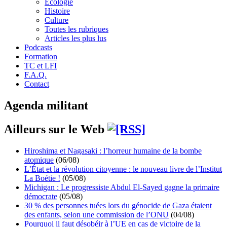
Écologie
Histoire
Culture
Toutes les rubriques
Articles les plus lus
Podcasts
Formation
TC et LFI
F.A.Q.
Contact
Agenda militant
Ailleurs sur le Web
Hiroshima et Nagasaki : l’horreur humaine de la bombe
atomique
(06/08)
L’État et la révolution citoyenne : le nouveau livre de l’Institut
La Boétie !
(05/08)
Michigan : Le progressiste Abdul El-Sayed gagne la primaire
démocrate
(05/08)
30 % des personnes tuées lors du génocide de Gaza étaient
des enfants, selon une commission de l’ONU
(04/08)
Pourquoi il faut désobéir à l’UE en cas de victoire de la