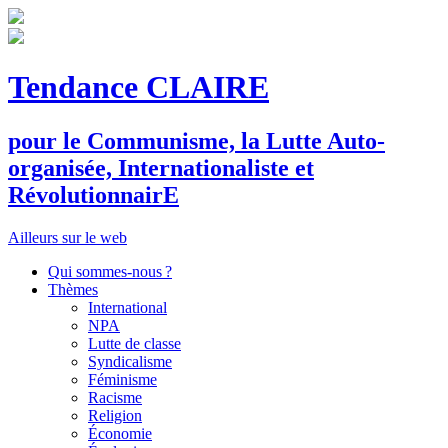
Tendance CLAIRE
pour le
C
ommunisme, la
L
utte
A
uto-
organisée,
I
nternationaliste et
R
évolutionnair
E
Ailleurs sur le web
Qui sommes-nous ?
Thèmes
International
NPA
Lutte de classe
Syndicalisme
Féminisme
Racisme
Religion
Économie