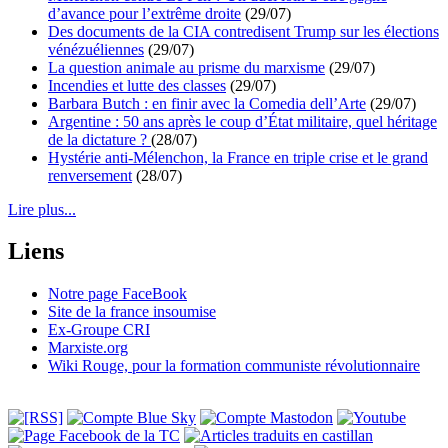
d’avance pour l’extrême droite
(29/07)
Des documents de la CIA contredisent Trump sur les élections
vénézuéliennes
(29/07)
La question animale au prisme du marxisme
(29/07)
Incendies et lutte des classes
(29/07)
Barbara Butch : en finir avec la Comedia dell’Arte
(29/07)
Argentine : 50 ans après le coup d’État militaire, quel héritage
de la dictature ?
(28/07)
Hystérie anti-Mélenchon, la France en triple crise et le grand
renversement
(28/07)
Lire plus...
Liens
Notre page FaceBook
Site de la france insoumise
Ex-Groupe CRI
Marxiste.org
Wiki Rouge, pour la formation communiste révolutionnaire