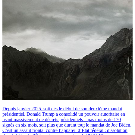
Depuis janvier 2025, soit dès le début de son deuxième mandat
présidentiel, Donald Trump a consolidé un pouvoir autoritaire en
usant massivement de décrets présidentiels – pas moins de 170
signés en six mois, soit plus que durant tout le mandat de Joe Biden.
C’est un assaut frontal contre l’appareil d’État fédéral : dissolution