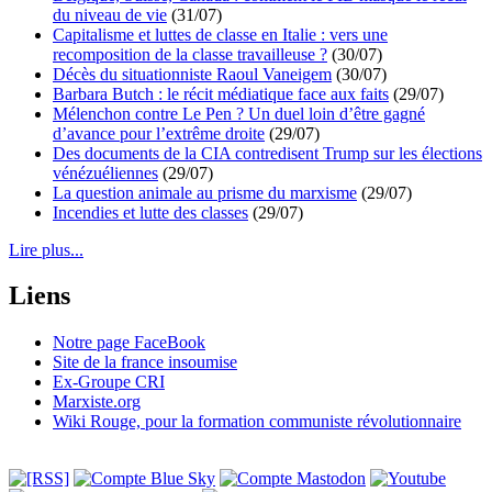
du niveau de vie
(31/07)
Capitalisme et luttes de classe en Italie : vers une
recomposition de la classe travailleuse ?
(30/07)
Décès du situationniste Raoul Vaneigem
(30/07)
Barbara Butch : le récit médiatique face aux faits
(29/07)
Mélenchon contre Le Pen ? Un duel loin d’être gagné
d’avance pour l’extrême droite
(29/07)
Des documents de la CIA contredisent Trump sur les élections
vénézuéliennes
(29/07)
La question animale au prisme du marxisme
(29/07)
Incendies et lutte des classes
(29/07)
Lire plus...
Liens
Notre page FaceBook
Site de la france insoumise
Ex-Groupe CRI
Marxiste.org
Wiki Rouge, pour la formation communiste révolutionnaire