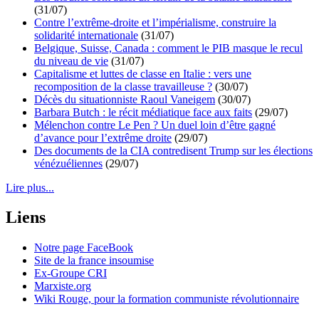
(31/07)
Contre l’extrême-droite et l’impérialisme, construire la
solidarité internationale
(31/07)
Belgique, Suisse, Canada : comment le PIB masque le recul
du niveau de vie
(31/07)
Capitalisme et luttes de classe en Italie : vers une
recomposition de la classe travailleuse ?
(30/07)
Décès du situationniste Raoul Vaneigem
(30/07)
Barbara Butch : le récit médiatique face aux faits
(29/07)
Mélenchon contre Le Pen ? Un duel loin d’être gagné
d’avance pour l’extrême droite
(29/07)
Des documents de la CIA contredisent Trump sur les élections
vénézuéliennes
(29/07)
Lire plus...
Liens
Notre page FaceBook
Site de la france insoumise
Ex-Groupe CRI
Marxiste.org
Wiki Rouge, pour la formation communiste révolutionnaire