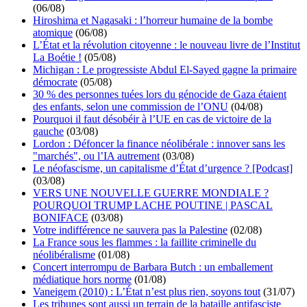
(06/08)
Hiroshima et Nagasaki : l’horreur humaine de la bombe
atomique
(06/08)
L’État et la révolution citoyenne : le nouveau livre de l’Institut
La Boétie !
(05/08)
Michigan : Le progressiste Abdul El-Sayed gagne la primaire
démocrate
(05/08)
30 % des personnes tuées lors du génocide de Gaza étaient
des enfants, selon une commission de l’ONU
(04/08)
Pourquoi il faut désobéir à l’UE en cas de victoire de la
gauche
(03/08)
Lordon : Défoncer la finance néolibérale : innover sans les
"marchés", ou l’IA autrement
(03/08)
Le néofascisme, un capitalisme d’État d’urgence ? [Podcast]
(03/08)
VERS UNE NOUVELLE GUERRE MONDIALE ?
POURQUOI TRUMP LACHE POUTINE | PASCAL
BONIFACE
(03/08)
Votre indifférence ne sauvera pas la Palestine
(02/08)
La France sous les flammes : la faillite criminelle du
néolibéralisme
(01/08)
Concert interrompu de Barbara Butch : un emballement
médiatique hors norme
(01/08)
Vaneigem (2010) : L’État n’est plus rien, soyons tout
(31/07)
Les tribunes sont aussi un terrain de la bataille antifasciste