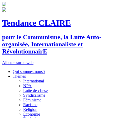
Tendance CLAIRE
pour le
C
ommunisme, la
L
utte
A
uto-
organisée,
I
nternationaliste et
R
évolutionnair
E
Ailleurs sur le web
Qui sommes-nous ?
Thèmes
International
NPA
Lutte de classe
Syndicalisme
Féminisme
Racisme
Religion
Économie