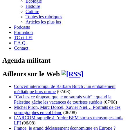
Écologie
Histoire
Culture
Toutes les rubriques
Articles les plus lus
Podcasts
Formation
TC et LFI
F.A.Q.
Contact
Agenda militant
Ailleurs sur le Web
Concert interrompu de Barbara Butch : un emballement
médiatique hors norme
(07/08)
“Cachez ce drapeau que je ne saurais voir” : quand la
Palestine gâche les vacances de touristes suédois
(07/08)
Michel Piron, Marc Dorcel, Xavier Niel… Portraits de ces
pornographes en col blanc
(06/08)
L’ARCOM rappelle à l’ordre BFM sur ses mensonges anti-
LFI
(06/08)
France, le grand déclassement économique en Europe ?