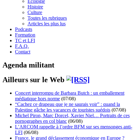
Écologie
Histoire
Culture
Toutes les rubriques
Articles les plus lus
Podcasts
Formation
TC et LFI
F.A.Q.
Contact
Agenda militant
Ailleurs sur le Web
Concert interrompu de Barbara Butch : un emballement
médiatique hors norme
(07/08)
“Cachez ce drapeau que je ne saurais voir” : quand la
Palestine gâche les vacances de touristes suédois
(07/08)
Michel Piron, Marc Dorcel, Xavier Niel… Portraits de ces
pornographes en col blanc
(06/08)
L’ARCOM rappelle à l’ordre BFM sur ses mensonges anti-
LFI
(06/08)
France, le grand déclassement économique en Europe ?