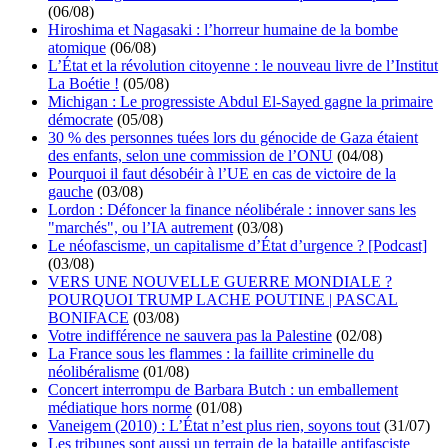
(06/08)
Hiroshima et Nagasaki : l’horreur humaine de la bombe
atomique
(06/08)
L’État et la révolution citoyenne : le nouveau livre de l’Institut
La Boétie !
(05/08)
Michigan : Le progressiste Abdul El-Sayed gagne la primaire
démocrate
(05/08)
30 % des personnes tuées lors du génocide de Gaza étaient
des enfants, selon une commission de l’ONU
(04/08)
Pourquoi il faut désobéir à l’UE en cas de victoire de la
gauche
(03/08)
Lordon : Défoncer la finance néolibérale : innover sans les
"marchés", ou l’IA autrement
(03/08)
Le néofascisme, un capitalisme d’État d’urgence ? [Podcast]
(03/08)
VERS UNE NOUVELLE GUERRE MONDIALE ?
POURQUOI TRUMP LACHE POUTINE | PASCAL
BONIFACE
(03/08)
Votre indifférence ne sauvera pas la Palestine
(02/08)
La France sous les flammes : la faillite criminelle du
néolibéralisme
(01/08)
Concert interrompu de Barbara Butch : un emballement
médiatique hors norme
(01/08)
Vaneigem (2010) : L’État n’est plus rien, soyons tout
(31/07)
Les tribunes sont aussi un terrain de la bataille antifasciste