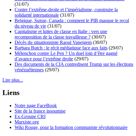
(31/07)
Contre l’extrême-droite et l’impérialisme, construire la
solidarité internationale
(31/07)
Belgique, Suisse, Canada : comment le PIB masque le recul
du niveau de vie
(31/07)
Capitalisme et luttes de classe en Italie : vers une
recomposition de la classe travailleuse ?
(30/07)
Décès du situationniste Raoul Vaneigem
(30/07)
Barbara Butch : le récit médiatique face aux faits
(29/07)
Mélenchon contre Le Pen ? Un duel loin d’être gagné
d’avance pour l’extrême droite
(29/07)
Des documents de la CIA contredisent Trump sur les élections
vénézuéliennes
(29/07)
Lire plus...
Liens
Notre page FaceBook
Site de la france insoumise
Ex-Groupe CRI
Marxiste.org
Wiki Rouge, pour la formation communiste révolutionnaire