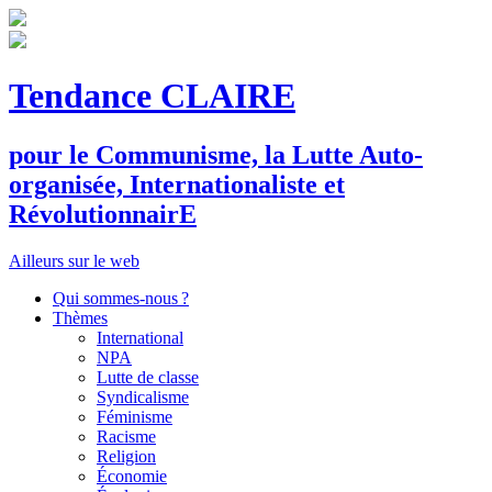
Tendance CLAIRE
pour le
C
ommunisme, la
L
utte
A
uto-
organisée,
I
nternationaliste et
R
évolutionnair
E
Ailleurs sur le web
Qui sommes-nous ?
Thèmes
International
NPA
Lutte de classe
Syndicalisme
Féminisme
Racisme
Religion
Économie