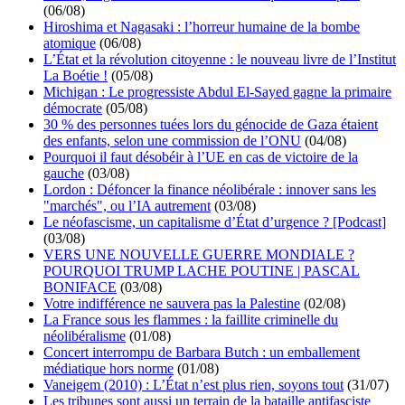
(06/08)
Hiroshima et Nagasaki : l’horreur humaine de la bombe
atomique
(06/08)
L’État et la révolution citoyenne : le nouveau livre de l’Institut
La Boétie !
(05/08)
Michigan : Le progressiste Abdul El-Sayed gagne la primaire
démocrate
(05/08)
30 % des personnes tuées lors du génocide de Gaza étaient
des enfants, selon une commission de l’ONU
(04/08)
Pourquoi il faut désobéir à l’UE en cas de victoire de la
gauche
(03/08)
Lordon : Défoncer la finance néolibérale : innover sans les
"marchés", ou l’IA autrement
(03/08)
Le néofascisme, un capitalisme d’État d’urgence ? [Podcast]
(03/08)
VERS UNE NOUVELLE GUERRE MONDIALE ?
POURQUOI TRUMP LACHE POUTINE | PASCAL
BONIFACE
(03/08)
Votre indifférence ne sauvera pas la Palestine
(02/08)
La France sous les flammes : la faillite criminelle du
néolibéralisme
(01/08)
Concert interrompu de Barbara Butch : un emballement
médiatique hors norme
(01/08)
Vaneigem (2010) : L’État n’est plus rien, soyons tout
(31/07)
Les tribunes sont aussi un terrain de la bataille antifasciste