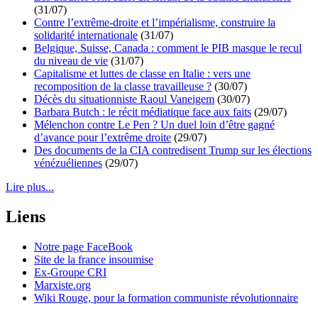
(31/07)
Contre l’extrême-droite et l’impérialisme, construire la
solidarité internationale
(31/07)
Belgique, Suisse, Canada : comment le PIB masque le recul
du niveau de vie
(31/07)
Capitalisme et luttes de classe en Italie : vers une
recomposition de la classe travailleuse ?
(30/07)
Décès du situationniste Raoul Vaneigem
(30/07)
Barbara Butch : le récit médiatique face aux faits
(29/07)
Mélenchon contre Le Pen ? Un duel loin d’être gagné
d’avance pour l’extrême droite
(29/07)
Des documents de la CIA contredisent Trump sur les élections
vénézuéliennes
(29/07)
Lire plus...
Liens
Notre page FaceBook
Site de la france insoumise
Ex-Groupe CRI
Marxiste.org
Wiki Rouge, pour la formation communiste révolutionnaire