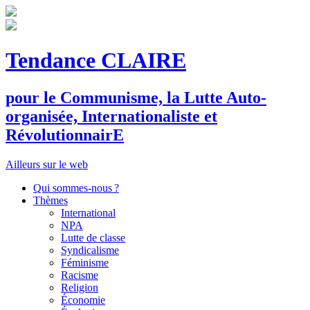
Tendance CLAIRE
pour le
C
ommunisme, la
L
utte
A
uto-
organisée,
I
nternationaliste et
R
évolutionnair
E
Ailleurs sur le web
Qui sommes-nous ?
Thèmes
International
NPA
Lutte de classe
Syndicalisme
Féminisme
Racisme
Religion
Économie