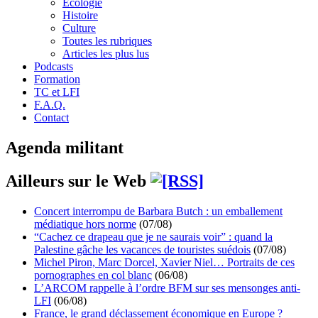
Écologie
Histoire
Culture
Toutes les rubriques
Articles les plus lus
Podcasts
Formation
TC et LFI
F.A.Q.
Contact
Agenda militant
Ailleurs sur le Web
Concert interrompu de Barbara Butch : un emballement
médiatique hors norme
(07/08)
“Cachez ce drapeau que je ne saurais voir” : quand la
Palestine gâche les vacances de touristes suédois
(07/08)
Michel Piron, Marc Dorcel, Xavier Niel… Portraits de ces
pornographes en col blanc
(06/08)
L’ARCOM rappelle à l’ordre BFM sur ses mensonges anti-
LFI
(06/08)
France, le grand déclassement économique en Europe ?