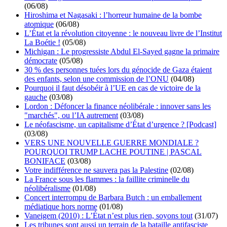
(06/08)
Hiroshima et Nagasaki : l’horreur humaine de la bombe
atomique
(06/08)
L’État et la révolution citoyenne : le nouveau livre de l’Institut
La Boétie !
(05/08)
Michigan : Le progressiste Abdul El-Sayed gagne la primaire
démocrate
(05/08)
30 % des personnes tuées lors du génocide de Gaza étaient
des enfants, selon une commission de l’ONU
(04/08)
Pourquoi il faut désobéir à l’UE en cas de victoire de la
gauche
(03/08)
Lordon : Défoncer la finance néolibérale : innover sans les
"marchés", ou l’IA autrement
(03/08)
Le néofascisme, un capitalisme d’État d’urgence ? [Podcast]
(03/08)
VERS UNE NOUVELLE GUERRE MONDIALE ?
POURQUOI TRUMP LACHE POUTINE | PASCAL
BONIFACE
(03/08)
Votre indifférence ne sauvera pas la Palestine
(02/08)
La France sous les flammes : la faillite criminelle du
néolibéralisme
(01/08)
Concert interrompu de Barbara Butch : un emballement
médiatique hors norme
(01/08)
Vaneigem (2010) : L’État n’est plus rien, soyons tout
(31/07)
Les tribunes sont aussi un terrain de la bataille antifasciste