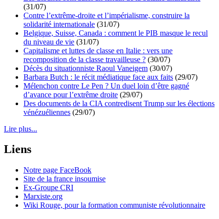
(31/07)
Contre l’extrême-droite et l’impérialisme, construire la
solidarité internationale
(31/07)
Belgique, Suisse, Canada : comment le PIB masque le recul
du niveau de vie
(31/07)
Capitalisme et luttes de classe en Italie : vers une
recomposition de la classe travailleuse ?
(30/07)
Décès du situationniste Raoul Vaneigem
(30/07)
Barbara Butch : le récit médiatique face aux faits
(29/07)
Mélenchon contre Le Pen ? Un duel loin d’être gagné
d’avance pour l’extrême droite
(29/07)
Des documents de la CIA contredisent Trump sur les élections
vénézuéliennes
(29/07)
Lire plus...
Liens
Notre page FaceBook
Site de la france insoumise
Ex-Groupe CRI
Marxiste.org
Wiki Rouge, pour la formation communiste révolutionnaire