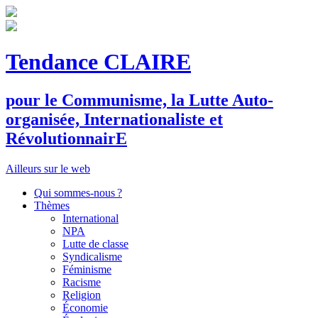
Tendance CLAIRE
pour le
C
ommunisme, la
L
utte
A
uto-
organisée,
I
nternationaliste et
R
évolutionnair
E
Ailleurs sur le web
Qui sommes-nous ?
Thèmes
International
NPA
Lutte de classe
Syndicalisme
Féminisme
Racisme
Religion
Économie