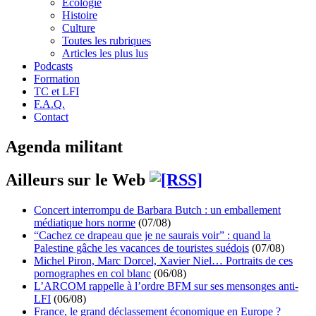
Écologie
Histoire
Culture
Toutes les rubriques
Articles les plus lus
Podcasts
Formation
TC et LFI
F.A.Q.
Contact
Agenda militant
Ailleurs sur le Web
Concert interrompu de Barbara Butch : un emballement
médiatique hors norme
(07/08)
“Cachez ce drapeau que je ne saurais voir” : quand la
Palestine gâche les vacances de touristes suédois
(07/08)
Michel Piron, Marc Dorcel, Xavier Niel… Portraits de ces
pornographes en col blanc
(06/08)
L’ARCOM rappelle à l’ordre BFM sur ses mensonges anti-
LFI
(06/08)
France, le grand déclassement économique en Europe ?