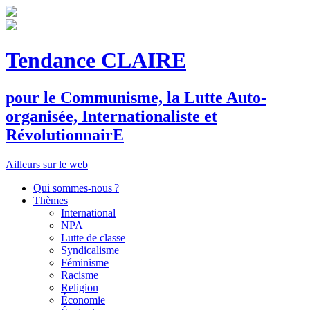
Tendance CLAIRE
pour le
C
ommunisme, la
L
utte
A
uto-
organisée,
I
nternationaliste et
R
évolutionnair
E
Ailleurs sur le web
Qui sommes-nous ?
Thèmes
International
NPA
Lutte de classe
Syndicalisme
Féminisme
Racisme
Religion
Économie