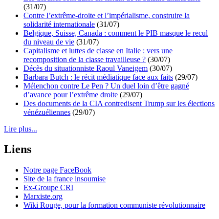
(31/07)
Contre l’extrême-droite et l’impérialisme, construire la
solidarité internationale
(31/07)
Belgique, Suisse, Canada : comment le PIB masque le recul
du niveau de vie
(31/07)
Capitalisme et luttes de classe en Italie : vers une
recomposition de la classe travailleuse ?
(30/07)
Décès du situationniste Raoul Vaneigem
(30/07)
Barbara Butch : le récit médiatique face aux faits
(29/07)
Mélenchon contre Le Pen ? Un duel loin d’être gagné
d’avance pour l’extrême droite
(29/07)
Des documents de la CIA contredisent Trump sur les élections
vénézuéliennes
(29/07)
Lire plus...
Liens
Notre page FaceBook
Site de la france insoumise
Ex-Groupe CRI
Marxiste.org
Wiki Rouge, pour la formation communiste révolutionnaire