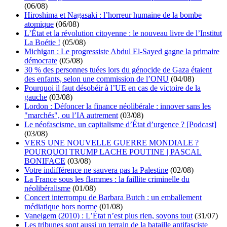
(06/08)
Hiroshima et Nagasaki : l’horreur humaine de la bombe
atomique
(06/08)
L’État et la révolution citoyenne : le nouveau livre de l’Institut
La Boétie !
(05/08)
Michigan : Le progressiste Abdul El-Sayed gagne la primaire
démocrate
(05/08)
30 % des personnes tuées lors du génocide de Gaza étaient
des enfants, selon une commission de l’ONU
(04/08)
Pourquoi il faut désobéir à l’UE en cas de victoire de la
gauche
(03/08)
Lordon : Défoncer la finance néolibérale : innover sans les
"marchés", ou l’IA autrement
(03/08)
Le néofascisme, un capitalisme d’État d’urgence ? [Podcast]
(03/08)
VERS UNE NOUVELLE GUERRE MONDIALE ?
POURQUOI TRUMP LACHE POUTINE | PASCAL
BONIFACE
(03/08)
Votre indifférence ne sauvera pas la Palestine
(02/08)
La France sous les flammes : la faillite criminelle du
néolibéralisme
(01/08)
Concert interrompu de Barbara Butch : un emballement
médiatique hors norme
(01/08)
Vaneigem (2010) : L’État n’est plus rien, soyons tout
(31/07)
Les tribunes sont aussi un terrain de la bataille antifasciste