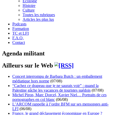
Écologie
Histoire
Culture
Toutes les rubriques
Articles les plus lus
Podcasts
Formation
TC et LFI
F.A.Q.
Contact
Agenda militant
Ailleurs sur le Web
Concert interrompu de Barbara Butch : un emballement
médiatique hors norme
(07/08)
“Cachez ce drapeau que je ne saurais voir” : quand la
Palestine gâche les vacances de touristes suédois
(07/08)
Michel Piron, Marc Dorcel, Xavier Niel… Portraits de ces
pornographes en col blanc
(06/08)
L’ARCOM rappelle à l’ordre BFM sur ses mensonges anti-
LFI
(06/08)
France, le grand déclassement économique en Europe ?