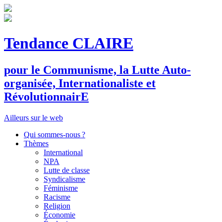
Tendance CLAIRE
pour le
C
ommunisme, la
L
utte
A
uto-
organisée,
I
nternationaliste et
R
évolutionnair
E
Ailleurs sur le web
Qui sommes-nous ?
Thèmes
International
NPA
Lutte de classe
Syndicalisme
Féminisme
Racisme
Religion
Économie