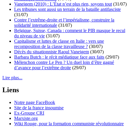
Vaneigem (2010) : L’État n’est plus rien, soyons tout
(31/07)
Les tribunes sont aussi un terrain de la bataille antifasciste
(31/07)
Contre l’extrême-droite et l’impérialisme, construire la
solidarité internationale
(31/07)
Belgique, Suisse, Canada : comment le PIB masque le recul
du niveau de vie
(31/07)
Capitalisme et luttes de classe en Italie : vers une
recomposition de la classe travailleuse ?
(30/07)
Décès du situationniste Raoul Vaneigem
(30/07)
Barbara Butch : le récit médiatique face aux faits
(29/07)
Mélenchon contre Le Pen ? Un duel loin d’être gagné
d’avance pour l’extrême droite
(29/07)
Lire plus...
Liens
Notre page FaceBook
Site de la france insoumise
Ex-Groupe CRI
Marxiste.org
Wiki Rouge, pour la formation communiste révolutionnaire