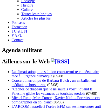
Écologie
Histoire
Culture
Toutes les rubriques
Articles les plus lus
Podcasts
Formation
TC et LFI
F.A.Q.
Contact
Agenda militant
Ailleurs sur le Web
La climatisation, une solution court-termiste et inégalitaire
face à l’urgence climatique
(09/08)
Concert interrompu de Barbara Butch : un emballement
médiatique hors norme
(07/08)
“Cachez ce drapeau que je ne saurais voir” : quand la
Palestine gâche les vacances de touristes suédois
(07/08)
Michel Piron, Marc Dorcel, Xavier Niel… Portraits de ces
pornographes en col blanc
(06/08)
L’ARCOM rappelle à l’ordre BFM sur ses mensonges anti-