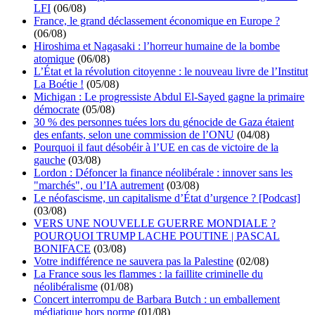
LFI
(06/08)
France, le grand déclassement économique en Europe ?
(06/08)
Hiroshima et Nagasaki : l’horreur humaine de la bombe
atomique
(06/08)
L’État et la révolution citoyenne : le nouveau livre de l’Institut
La Boétie !
(05/08)
Michigan : Le progressiste Abdul El-Sayed gagne la primaire
démocrate
(05/08)
30 % des personnes tuées lors du génocide de Gaza étaient
des enfants, selon une commission de l’ONU
(04/08)
Pourquoi il faut désobéir à l’UE en cas de victoire de la
gauche
(03/08)
Lordon : Défoncer la finance néolibérale : innover sans les
"marchés", ou l’IA autrement
(03/08)
Le néofascisme, un capitalisme d’État d’urgence ? [Podcast]
(03/08)
VERS UNE NOUVELLE GUERRE MONDIALE ?
POURQUOI TRUMP LACHE POUTINE | PASCAL
BONIFACE
(03/08)
Votre indifférence ne sauvera pas la Palestine
(02/08)
La France sous les flammes : la faillite criminelle du
néolibéralisme
(01/08)
Concert interrompu de Barbara Butch : un emballement
médiatique hors norme
(01/08)