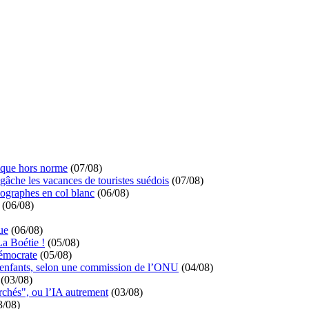
ique hors norme
(07/08)
 gâche les vacances de touristes suédois
(07/08)
ographes en col blanc
(06/08)
(06/08)
ue
(06/08)
La Boétie !
(05/08)
démocrate
(05/08)
s enfants, selon une commission de l’ONU
(04/08)
(03/08)
rchés", ou l’IA autrement
(03/08)
3/08)