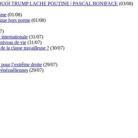
UOI TRUMP LACHE POUTINE | PASCAL BONIFACE
(03/08)
isme
(01/08)
ique hors norme
(01/08)
7)
é internationale
(31/07)
niveau de vie
(31/07)
de la classe travailleuse ?
(30/07)
pour l’extrême droite
(29/07)
vénézuéliennes
(29/07)