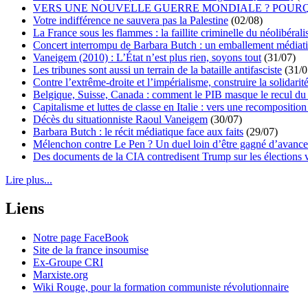
VERS UNE NOUVELLE GUERRE MONDIALE ? POURQ
Votre indifférence ne sauvera pas la Palestine
(02/08)
La France sous les flammes : la faillite criminelle du néolibéral
Concert interrompu de Barbara Butch : un emballement médiat
Vaneigem (2010) : L’État n’est plus rien, soyons tout
(31/07)
Les tribunes sont aussi un terrain de la bataille antifasciste
(31/0
Contre l’extrême-droite et l’impérialisme, construire la solidarit
Belgique, Suisse, Canada : comment le PIB masque le recul du 
Capitalisme et luttes de classe en Italie : vers une recomposition 
Décès du situationniste Raoul Vaneigem
(30/07)
Barbara Butch : le récit médiatique face aux faits
(29/07)
Mélenchon contre Le Pen ? Un duel loin d’être gagné d’avance 
Des documents de la CIA contredisent Trump sur les élections 
Lire plus...
Liens
Notre page FaceBook
Site de la france insoumise
Ex-Groupe CRI
Marxiste.org
Wiki Rouge, pour la formation communiste révolutionnaire