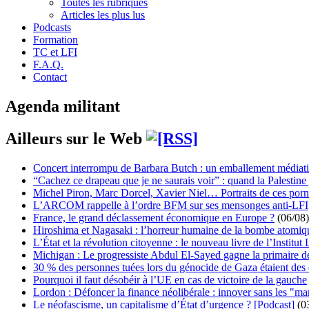
Toutes les rubriques
Articles les plus lus
Podcasts
Formation
TC et LFI
F.A.Q.
Contact
Agenda militant
Ailleurs sur le Web
Concert interrompu de Barbara Butch : un emballement médiat
“Cachez ce drapeau que je ne saurais voir” : quand la Palestine
Michel Piron, Marc Dorcel, Xavier Niel… Portraits de ces porn
L’ARCOM rappelle à l’ordre BFM sur ses mensonges anti-LFI
France, le grand déclassement économique en Europe ?
(06/08)
Hiroshima et Nagasaki : l’horreur humaine de la bombe atomiq
L’État et la révolution citoyenne : le nouveau livre de l’Institut 
Michigan : Le progressiste Abdul El-Sayed gagne la primaire 
30 % des personnes tuées lors du génocide de Gaza étaient de
Pourquoi il faut désobéir à l’UE en cas de victoire de la gauche
Lordon : Défoncer la finance néolibérale : innover sans les "ma
Le néofascisme, un capitalisme d’État d’urgence ? [Podcast]
(0