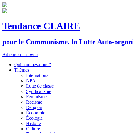
Tendance CLAIRE
pour le
C
ommunisme, la
L
utte
A
uto-organ
Ailleurs sur le web
Qui sommes-nous ?
Thèmes
International
NPA
Lutte de classe
Syndicalisme
Féminisme
Racisme
Religion
Économie
Écologie
Histoire
Culture