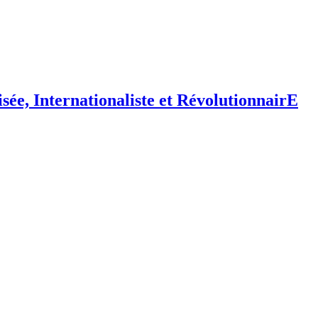
isée,
I
nternationaliste et
R
évolutionnair
E