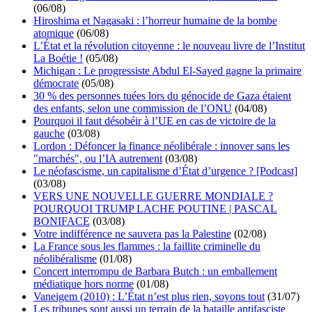
(06/08)
Hiroshima et Nagasaki : l’horreur humaine de la bombe
atomique
(06/08)
L’État et la révolution citoyenne : le nouveau livre de l’Institut
La Boétie !
(05/08)
Michigan : Le progressiste Abdul El-Sayed gagne la primaire
démocrate
(05/08)
30 % des personnes tuées lors du génocide de Gaza étaient
des enfants, selon une commission de l’ONU
(04/08)
Pourquoi il faut désobéir à l’UE en cas de victoire de la
gauche
(03/08)
Lordon : Défoncer la finance néolibérale : innover sans les
"marchés", ou l’IA autrement
(03/08)
Le néofascisme, un capitalisme d’État d’urgence ? [Podcast]
(03/08)
VERS UNE NOUVELLE GUERRE MONDIALE ?
POURQUOI TRUMP LACHE POUTINE | PASCAL
BONIFACE
(03/08)
Votre indifférence ne sauvera pas la Palestine
(02/08)
La France sous les flammes : la faillite criminelle du
néolibéralisme
(01/08)
Concert interrompu de Barbara Butch : un emballement
médiatique hors norme
(01/08)
Vaneigem (2010) : L’État n’est plus rien, soyons tout
(31/07)
Les tribunes sont aussi un terrain de la bataille antifasciste