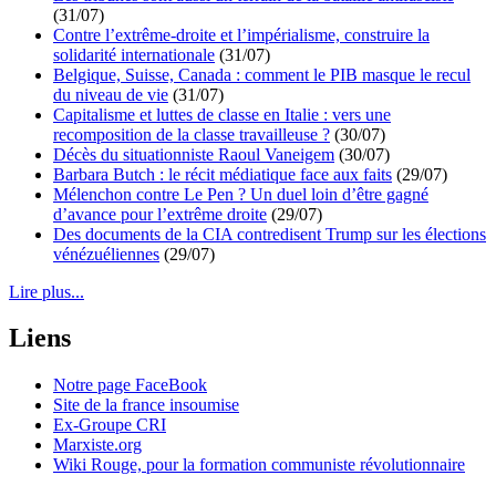
(31/07)
Contre l’extrême-droite et l’impérialisme, construire la
solidarité internationale
(31/07)
Belgique, Suisse, Canada : comment le PIB masque le recul
du niveau de vie
(31/07)
Capitalisme et luttes de classe en Italie : vers une
recomposition de la classe travailleuse ?
(30/07)
Décès du situationniste Raoul Vaneigem
(30/07)
Barbara Butch : le récit médiatique face aux faits
(29/07)
Mélenchon contre Le Pen ? Un duel loin d’être gagné
d’avance pour l’extrême droite
(29/07)
Des documents de la CIA contredisent Trump sur les élections
vénézuéliennes
(29/07)
Lire plus...
Liens
Notre page FaceBook
Site de la france insoumise
Ex-Groupe CRI
Marxiste.org
Wiki Rouge, pour la formation communiste révolutionnaire