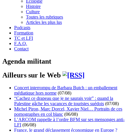
Écologie
Histoire
Culture
Toutes les rubriques
Articles les plus lus
Podcasts
Formation
TC et LFI
F.A.Q.
Contact
Agenda militant
Ailleurs sur le Web
Concert interrompu de Barbara Butch : un emballement
médiatique hors norme
(07/08)
“Cachez ce drapeau que je ne saurais voir” : quand la
Palestine gâche les vacances de touristes suédois
(07/08)
Michel Piron, Marc Dorcel, Xavier Niel… Portraits de ces
pornographes en col blanc
(06/08)
L’ARCOM rappelle à l’ordre BFM sur ses mensonges anti-
LFI
(06/08)
France, le grand déclassement économique en Europe ?