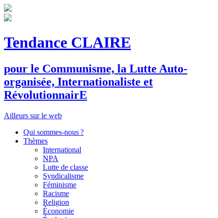
Tendance CLAIRE
pour le
C
ommunisme, la
L
utte
A
uto-
organisée,
I
nternationaliste et
R
évolutionnair
E
Ailleurs sur le web
Qui sommes-nous ?
Thèmes
International
NPA
Lutte de classe
Syndicalisme
Féminisme
Racisme
Religion
Économie