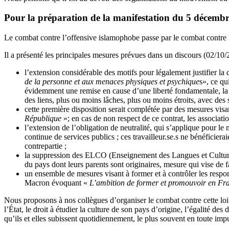
Pour la préparation de la manifestation du 5 décemb
Le combat contre l’offensive islamophobe passe par le combat contre la
Il a présenté les principales mesures prévues dans un discours (02/10/
l’extension considérable des motifs pour légalement justifier la
de la personne et aux menaces physiques et psychique
s», ce qu
évidemment une remise en cause d’une liberté fondamentale, la lib
des liens, plus ou moins lâches, plus ou moins étroits, avec des 
cette première disposition serait complétée par des mesures visa
République
»; en cas de non respect de ce contrat, les associat
l’extension de l’obligation de neutralité, qui s’applique pour l
continue de services publics ; ces travailleur.se.s ne bénéficierai
contrepartie ;
la suppression des ELCO (Enseignement des Langues et Cultures d’
du pays dont leurs parents sont originaires, mesure qui vise de
un ensemble de mesures visant à former et à contrôler les respon
Macron évoquant «
L’ambition de former et promouvoir en Fran
Nous proposons à nos collègues d’organiser le combat contre cette loi e
l’État, le droit à étudier la culture de son pays d’origine, l’égalité de
qu’ils et elles subissent quotidiennement, le plus souvent en toute im