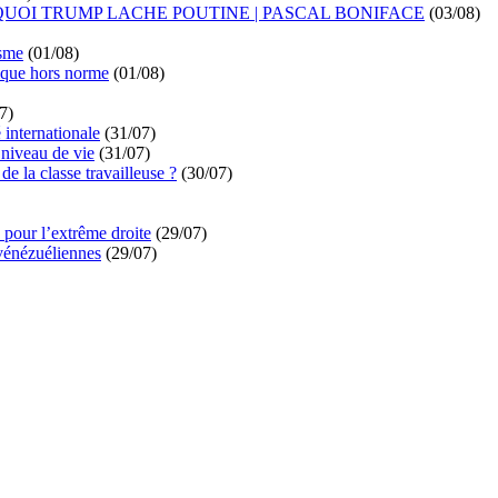
UOI TRUMP LACHE POUTINE | PASCAL BONIFACE
(03/08)
isme
(01/08)
ique hors norme
(01/08)
7)
é internationale
(31/07)
niveau de vie
(31/07)
de la classe travailleuse ?
(30/07)
pour l’extrême droite
(29/07)
vénézuéliennes
(29/07)