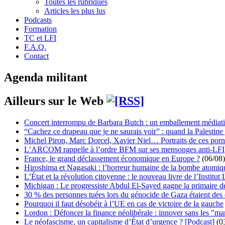
Toutes les rubriques
Articles les plus lus
Podcasts
Formation
TC et LFI
F.A.Q.
Contact
Agenda militant
Ailleurs sur le Web
Concert interrompu de Barbara Butch : un emballement médiat
“Cachez ce drapeau que je ne saurais voir” : quand la Palestine
Michel Piron, Marc Dorcel, Xavier Niel… Portraits de ces porn
L’ARCOM rappelle à l’ordre BFM sur ses mensonges anti-LFI
France, le grand déclassement économique en Europe ?
(06/08)
Hiroshima et Nagasaki : l’horreur humaine de la bombe atomiq
L’État et la révolution citoyenne : le nouveau livre de l’Institut 
Michigan : Le progressiste Abdul El-Sayed gagne la primaire 
30 % des personnes tuées lors du génocide de Gaza étaient de
Pourquoi il faut désobéir à l’UE en cas de victoire de la gauche
Lordon : Défoncer la finance néolibérale : innover sans les "ma
Le néofascisme, un capitalisme d’État d’urgence ? [Podcast]
(0