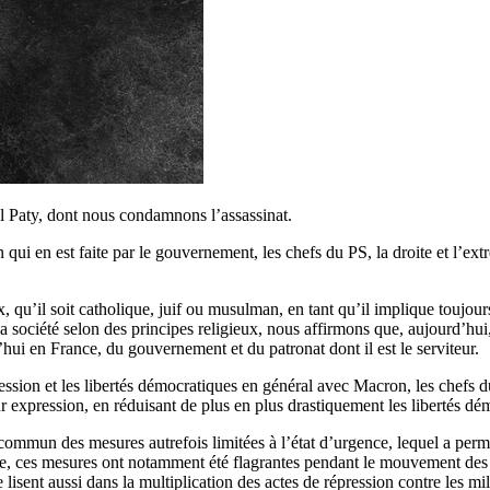
 Paty, dont nous condamnons l’assassinat.
n qui en est faite par le gouvernement, les chefs du PS, la droite et l’ext
u’il soit catholique, juif ou musulman, en tant qu’il implique toujours
 société selon des principes religieux, nous affirmons que, aujourd’hui,
rd’hui en France, du gouvernement et du patronat dont il est le serviteur.
pression et les libertés démocratiques en général avec Macron, les chefs 
 expression, en réduisant de plus en plus drastiquement les libertés dé
oit commun des mesures autrefois limitées à l’état d’urgence, lequel a per
ence, ces mesures ont notamment été flagrantes pendant le mouvement des g
sent aussi dans la multiplication des actes de répression contre les mili