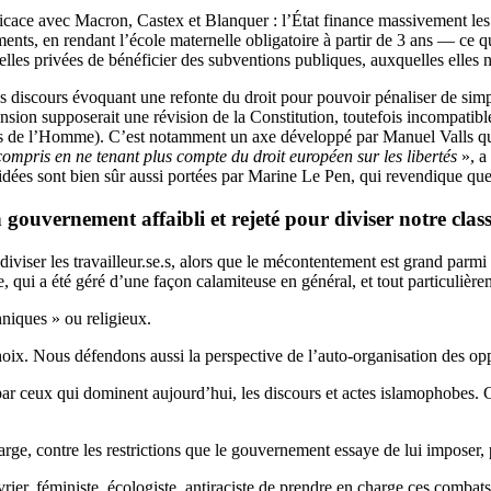
fficace avec Macron, Castex et Blanquer : l’État finance massivement les
ents, en rendant l’école maternelle obligatoire à partir de 3 ans — ce qu
elles privées de bénéficier des subventions publiques, auxquelles elles n’
s discours évoquant une refonte du droit pour pouvoir pénaliser de simp
xtension supposerait une révision de la Constitution, toutefois incompatib
s de l’Homme). C’est notamment un axe développé par Manuel Valls qu
compris en ne tenant plus compte du droit européen sur les libertés
», a
idées sont bien sûr aussi portées par Marine Le Pen, qui revendique qu
gouvernement affaibli et rejeté pour diviser notre clas
viser les travailleur.se.s, alors que le mécontentement est grand parmi
ire, qui a été géré d’une façon calamiteuse en général, et tout particuliè
thniques » ou religieux.
hoix. Nous défendons aussi la perspective de l’auto-organisation des op
ar ceux qui dominent aujourd’hui, les discours et actes islamophobes. C
rge, contre les restrictions que le gouvernement essaye de lui imposer, 
r, féministe, écologiste, antiraciste de prendre en charge ces combats 