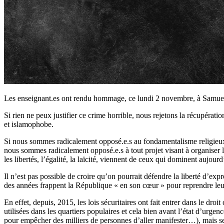
Les enseignant.es ont rendu hommage, ce lundi 2 novembre, à Samuel
Si rien ne peux justifier ce crime horrible, nous rejetons la récupératio
et islamophobe.
Si nous sommes radicalement opposé.e.s au fondamentalisme religieux, q
nous sommes radicalement opposé.e.s à tout projet visant à organiser la
les libertés, l’égalité, la laïcité, viennent de ceux qui dominent aujou
Il n’est pas possible de croire qu’on pourrait défendre la liberté d’ex
des années frappent la République « en son cœur » pour reprendre leur
En effet, depuis, 2015, les lois sécuritaires ont fait entrer dans le dr
utilisées dans les quartiers populaires et cela bien avant l’état d’urg
pour empêcher des milliers de personnes d’aller manifester…), mais se li