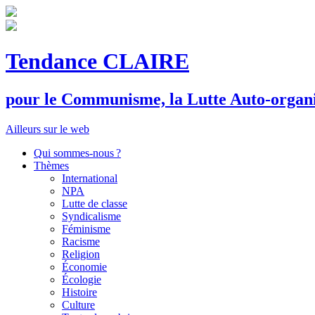
Tendance CLAIRE
pour le
C
ommunisme, la
L
utte
A
uto-organ
Ailleurs sur le web
Qui sommes-nous ?
Thèmes
International
NPA
Lutte de classe
Syndicalisme
Féminisme
Racisme
Religion
Économie
Écologie
Histoire
Culture