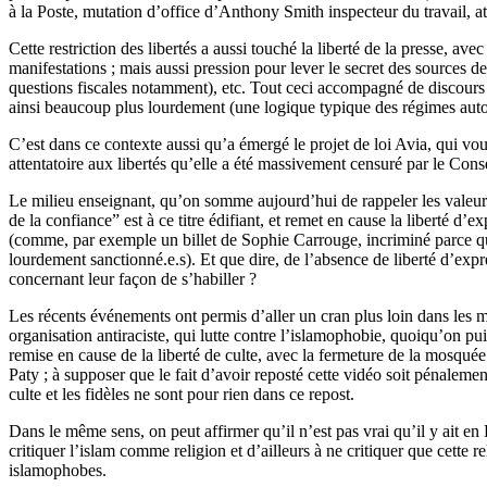
à la Poste, mutation d’office d’Anthony Smith inspecteur du travail, a
Cette restriction des libertés a aussi touché la liberté de la presse, a
manifestations ; mais aussi pression pour lever le secret des sources d
questions fiscales notamment), etc. Tout ceci accompagné de discours env
ainsi beaucoup plus lourdement (une logique typique des régimes autorit
C’est dans ce contexte aussi qu’a émergé le projet de loi Avia, qui voula
attentatoire aux libertés qu’elle a été massivement censuré par le Cons
Le milieu enseignant, qu’on somme aujourd’hui de rappeler les valeurs d
de la confiance” est à ce titre édifiant, et remet en cause la liberté 
(comme, par exemple un billet de Sophie Carrouge, incriminé parce qu’
lourdement sanctionné.e.s). Et que dire, de l’absence de liberté d’exp
concernant leur façon de s’habiller ?
Les récents événements ont permis d’aller un cran plus loin dans les 
organisation antiraciste, qui lutte contre l’islamophobie, quoiqu’on p
remise en cause de la liberté de culte, avec la fermeture de la mosqué
Paty ; à supposer que le fait d’avoir reposté cette vidéo soit pénalemen
culte et les fidèles ne sont pour rien dans ce repost.
Dans le même sens, on peut affirmer qu’il n’est pas vrai qu’il y ait en
critiquer l’islam comme religion et d’ailleurs à ne critiquer que cette 
islamophobes.