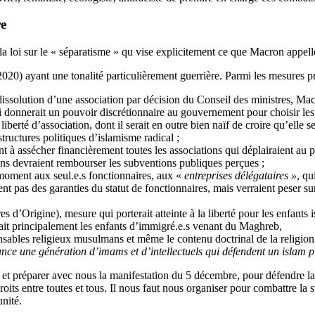
re
 loi sur le « séparatisme » qu vise explicitement ce que Macron appelle
2020) ayant une tonalité particulièrement guerrière. Parmi les mesures 
 dissolution d’une association par décision du Conseil des ministres, M
i donnerait un pouvoir discrétionnaire au gouvernement pour choisir les ass
erté d’association, dont il serait en outre bien naïf de croire qu’elle se
structures politiques d’islamisme radical ;
nt à assécher financièrement toutes les associations qui déplairaient au 
ions devraient rembourser les subventions publiques perçues ;
e moment aux seul.e.s fonctionnaires, aux «
entreprises délégataires »
, qu
ent pas des garanties du statut de fonctionnaires, mais verraient peser sur
Origine), mesure qui porterait atteinte à la liberté pour les enfants is
 fait principalement les enfants d’immigré.e.s venant du Maghreb,
sables religieux musulmans et même le contenu doctrinal de la religion, e
ce une génération d’imams et d’intellectuels qui défendent un islam p
t préparer avec nous la manifestation du 5 décembre, pour défendre la lib
s droits entre toutes et tous. Il nous faut nous organiser pour combattre l
punité.