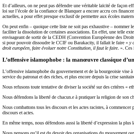
Et d’ailleurs, on ne peut pas défendre une véritable laïcité de façon e
loi sur l’école de la confiance de Blanquer a encore accru ces financem
actuelles, a pour effet presque exclusif de permettre aux écoles matern
On peut enfin – quoique cette liste ne soit pas exhaustive – nommer le
faciliter la dissolution de certaines associations. En effet, une telle e
envisageant de sortir de la CEDH (Convention Européenne des Droit
si pour pouvoir dissoudre le CCIF ou Barakacity, il fallait le faire «
y 
droit européen, faire évoluer notre Constitution, il faut le faire.
». Ces 
L’offensive islamophobe : la manœuvre classique d’un 
L’offensive islamophobe du gouvernement et de la bourgeoisie vise à di
service du patronat et des riches, et plus encore depuis la crise sanita
Nous refusons toute tentative de diviser la société sur des critères « e
Nous défendons la liberté de chacun.e à pratiquer la religion de son c
Nous combattons tous les discours et les actes racistes, à commencer p
discours et actes.
En même temps, nous défendons aussi la liberté d’expression la plus la
Nous pensons qu’il est du devoir des organisations du mouvement ouvrie