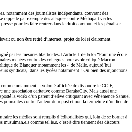
listes, notamment des journalistes indépendants, couvrant des
 se rappelle par exemple des attaques contre Médiapart via les
 presse pour les faire rentrer dans le droit commun et les pénaliser
vait ou non être retiré d’internet, projet de loi si clairement
né par les mesures liberticides. L’article 1 de la loi “Pour une école
plinaires menées contre des collègues pour avoir critiqué Macron
politique de Blanquer (notamment les 4 de Melle, aujourd’hui
r leurs syndicats, dans les lycées notamment ? Ou bien des injonctions
on, comme notamment la volonté affichée de dissoudre le CCIF,
core une association caritative comme BarakaCity. Mais aussi une
a reposté la vidéo d’un parent d’élève critiquant avec véhémence Samuel
des poursuites contre l’auteur du repost et non la fermeture d’un lieu de
raire les médias sont remplis d’éditorialistes qui, loin de se borner à
 les musulman.e.s comme tel.le.s, c’est-à-dire tiennent des discours