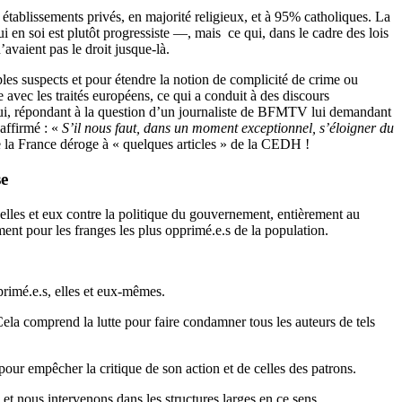
 établissements privés, en majorité religieux, et à 95% catholiques. La
i en soi est plutôt progressiste —, mais ce qui, dans le cadre des lois
avaient pas le droit jusque-là.
les suspects et pour étendre la notion de complicité de crime ou
le avec les traités européens, ce qui a conduit à des discours
i, répondant à la question d’un journaliste de BFMTV lui demandant
 affirmé : «
S’il nous faut, dans un moment exceptionnel, s’éloigner du
e la France déroge à « quelques articles » de la CEDH !
se
 elles et eux contre la politique du gouvernement, entièrement au
rement pour les franges les plus opprimé.e.s de la population.
primé.e.s, elles et eux-mêmes.
ela comprend la lutte pour faire condamner tous les auteurs de tels
pour empêcher la critique de son action et de celles des patrons.
et nous intervenons dans les structures larges en ce sens.