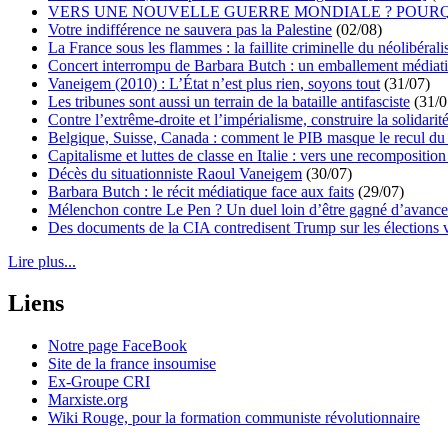
VERS UNE NOUVELLE GUERRE MONDIALE ? POURQ
Votre indifférence ne sauvera pas la Palestine
(02/08)
La France sous les flammes : la faillite criminelle du néolibéral
Concert interrompu de Barbara Butch : un emballement médiat
Vaneigem (2010) : L’État n’est plus rien, soyons tout
(31/07)
Les tribunes sont aussi un terrain de la bataille antifasciste
(31/0
Contre l’extrême-droite et l’impérialisme, construire la solidarit
Belgique, Suisse, Canada : comment le PIB masque le recul du 
Capitalisme et luttes de classe en Italie : vers une recomposition 
Décès du situationniste Raoul Vaneigem
(30/07)
Barbara Butch : le récit médiatique face aux faits
(29/07)
Mélenchon contre Le Pen ? Un duel loin d’être gagné d’avance 
Des documents de la CIA contredisent Trump sur les élections 
Lire plus...
Liens
Notre page FaceBook
Site de la france insoumise
Ex-Groupe CRI
Marxiste.org
Wiki Rouge, pour la formation communiste révolutionnaire