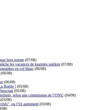
ique hors norme
(07/08)
 gâche les vacances de touristes suédois
(07/08)
ographes en col blanc
(06/08)
(06/08)
ue
(06/08)
La Boétie !
(05/08)
démocrate
(05/08)
s enfants, selon une commission de l’ONU
(04/08)
(03/08)
rchés", ou l’IA autrement
(03/08)
3/08)