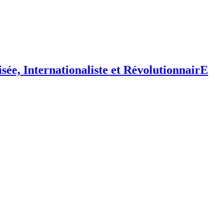
isée,
I
nternationaliste et
R
évolutionnair
E