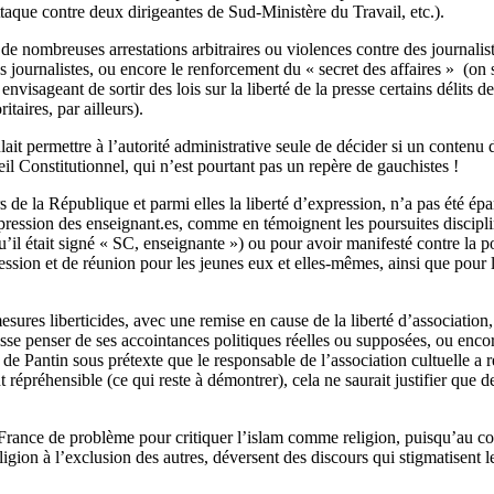
ttaque contre deux dirigeantes de Sud-Ministère du Travail, etc.).
vec de nombreuses arrestations arbitraires ou violences contre des journa
es journalistes, ou encore le renforcement du « secret des affaires » (on
isageant de sortir des lois sur la liberté de la presse certains délits de
aires, par ailleurs).
it permettre à l’autorité administrative seule de décider si un contenu de
eil Constitutionnel, qui n’est pourtant pas un repère de gauchistes !
e la République et parmi elles la liberté d’expression, n’a pas été éparg
d’expression des enseignant.es, comme en témoignent les poursuites disci
il était signé « SC, enseignante ») ou pour avoir manifesté contre la 
ression et de réunion pour les jeunes eux et elles-mêmes, ainsi que pou
mesures liberticides, avec une remise en cause de la liberté d’associati
uisse penser de ses accointances politiques réelles ou supposées, ou en
e de Pantin sous prétexte que le responsable de l’association cultuelle 
t répréhensible (ce qui reste à démontrer), cela ne saurait justifier que 
 France de problème pour critiquer l’islam comme religion, puisqu’au cont
religion à l’exclusion des autres, déversent des discours qui stigmatisent