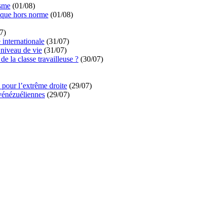
isme
(01/08)
ique hors norme
(01/08)
7)
é internationale
(31/07)
niveau de vie
(31/07)
de la classe travailleuse ?
(30/07)
pour l’extrême droite
(29/07)
vénézuéliennes
(29/07)