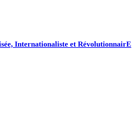
isée,
I
nternationaliste et
R
évolutionnair
E