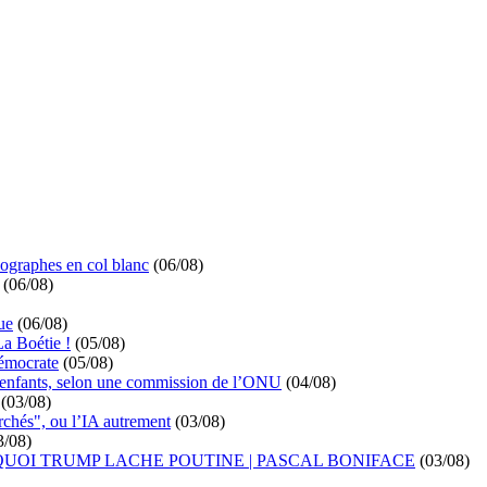
ographes en col blanc
(06/08)
(06/08)
ue
(06/08)
La Boétie !
(05/08)
démocrate
(05/08)
s enfants, selon une commission de l’ONU
(04/08)
(03/08)
rchés", ou l’IA autrement
(03/08)
3/08)
UOI TRUMP LACHE POUTINE | PASCAL BONIFACE
(03/08)