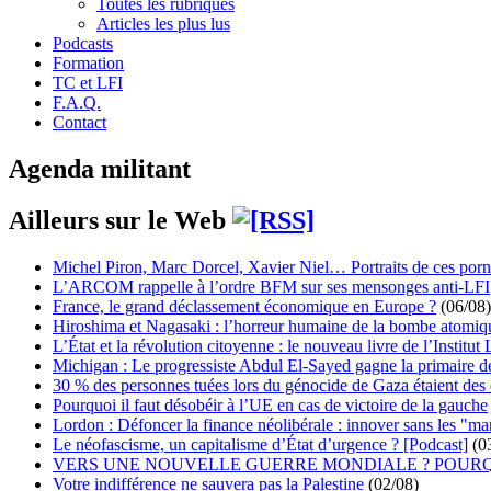
Toutes les rubriques
Articles les plus lus
Podcasts
Formation
TC et LFI
F.A.Q.
Contact
Agenda militant
Ailleurs sur le Web
Michel Piron, Marc Dorcel, Xavier Niel… Portraits de ces porn
L’ARCOM rappelle à l’ordre BFM sur ses mensonges anti-LFI
France, le grand déclassement économique en Europe ?
(06/08)
Hiroshima et Nagasaki : l’horreur humaine de la bombe atomiq
L’État et la révolution citoyenne : le nouveau livre de l’Institut 
Michigan : Le progressiste Abdul El-Sayed gagne la primaire 
30 % des personnes tuées lors du génocide de Gaza étaient de
Pourquoi il faut désobéir à l’UE en cas de victoire de la gauche
Lordon : Défoncer la finance néolibérale : innover sans les "ma
Le néofascisme, un capitalisme d’État d’urgence ? [Podcast]
(0
VERS UNE NOUVELLE GUERRE MONDIALE ? POURQ
Votre indifférence ne sauvera pas la Palestine
(02/08)