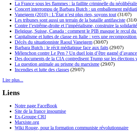
La France sous les flammes : la faillite criminelle du néolibéral
Concert interrompu de Barbara Butch : un emballement médiat
Vaneigem (2010) : L’État n’est plus rien, soyons tout
(31/07)
Les tribunes sont aussi un terrain de la bataille antifasciste
(31/0
Contre l’extrême-droite et l’impérialisme, construire la solidarit
Belgique, Suisse, Canada : comment le PIB masque le recul du 
Capitalisme et luttes de classe en Italie : vers une recomposition 
Décès du situationniste Raoul Vaneigem
(30/07)
Barbara Butch : le récit médiatique face aux faits
(29/07)
Mélenchon contre Le Pen ? Un duel loin d’être gagné d’avance 
Des documents de la CIA contredisent Trump sur les élections 
La question animale au prisme du marxisme
(29/07)
Incendies et lutte des classes
(29/07)
Lire plus...
Liens
Notre page FaceBook
Site de la france insoumise
Ex-Groupe CRI
Marxiste.org
Wiki Rouge, pour la formation communiste révolutionnaire