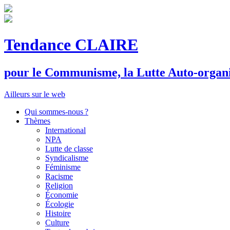
Tendance CLAIRE
pour le
C
ommunisme, la
L
utte
A
uto-organ
Ailleurs sur le web
Qui sommes-nous ?
Thèmes
International
NPA
Lutte de classe
Syndicalisme
Féminisme
Racisme
Religion
Économie
Écologie
Histoire
Culture