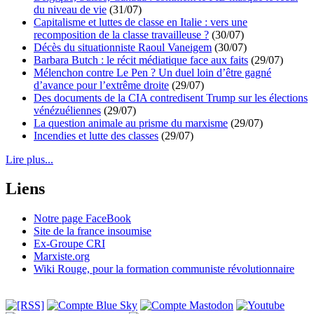
du niveau de vie
(31/07)
Capitalisme et luttes de classe en Italie : vers une
recomposition de la classe travailleuse ?
(30/07)
Décès du situationniste Raoul Vaneigem
(30/07)
Barbara Butch : le récit médiatique face aux faits
(29/07)
Mélenchon contre Le Pen ? Un duel loin d’être gagné
d’avance pour l’extrême droite
(29/07)
Des documents de la CIA contredisent Trump sur les élections
vénézuéliennes
(29/07)
La question animale au prisme du marxisme
(29/07)
Incendies et lutte des classes
(29/07)
Lire plus...
Liens
Notre page FaceBook
Site de la france insoumise
Ex-Groupe CRI
Marxiste.org
Wiki Rouge, pour la formation communiste révolutionnaire