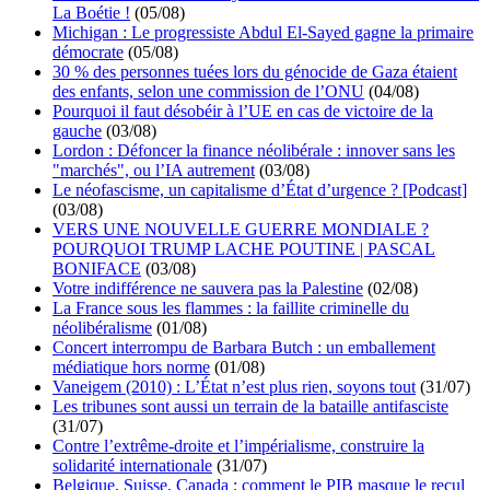
La Boétie !
(05/08)
Michigan : Le progressiste Abdul El-Sayed gagne la primaire
démocrate
(05/08)
30 % des personnes tuées lors du génocide de Gaza étaient
des enfants, selon une commission de l’ONU
(04/08)
Pourquoi il faut désobéir à l’UE en cas de victoire de la
gauche
(03/08)
Lordon : Défoncer la finance néolibérale : innover sans les
"marchés", ou l’IA autrement
(03/08)
Le néofascisme, un capitalisme d’État d’urgence ? [Podcast]
(03/08)
VERS UNE NOUVELLE GUERRE MONDIALE ?
POURQUOI TRUMP LACHE POUTINE | PASCAL
BONIFACE
(03/08)
Votre indifférence ne sauvera pas la Palestine
(02/08)
La France sous les flammes : la faillite criminelle du
néolibéralisme
(01/08)
Concert interrompu de Barbara Butch : un emballement
médiatique hors norme
(01/08)
Vaneigem (2010) : L’État n’est plus rien, soyons tout
(31/07)
Les tribunes sont aussi un terrain de la bataille antifasciste
(31/07)
Contre l’extrême-droite et l’impérialisme, construire la
solidarité internationale
(31/07)
Belgique, Suisse, Canada : comment le PIB masque le recul