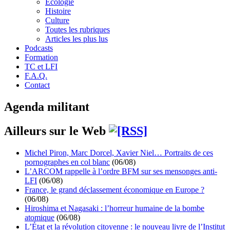
Écologie
Histoire
Culture
Toutes les rubriques
Articles les plus lus
Podcasts
Formation
TC et LFI
F.A.Q.
Contact
Agenda militant
Ailleurs sur le Web
Michel Piron, Marc Dorcel, Xavier Niel… Portraits de ces
pornographes en col blanc
(06/08)
L’ARCOM rappelle à l’ordre BFM sur ses mensonges anti-
LFI
(06/08)
France, le grand déclassement économique en Europe ?
(06/08)
Hiroshima et Nagasaki : l’horreur humaine de la bombe
atomique
(06/08)
L’État et la révolution citoyenne : le nouveau livre de l’Institut