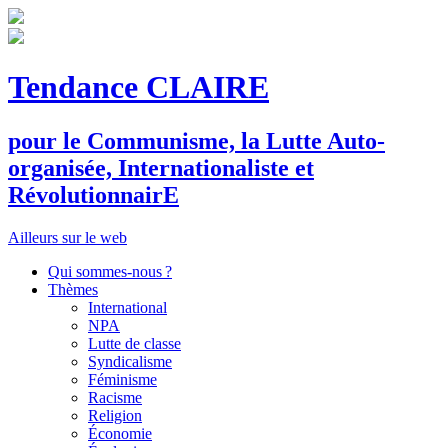
Tendance CLAIRE
pour le
C
ommunisme, la
L
utte
A
uto-
organisée,
I
nternationaliste et
R
évolutionnair
E
Ailleurs sur le web
Qui sommes-nous ?
Thèmes
International
NPA
Lutte de classe
Syndicalisme
Féminisme
Racisme
Religion
Économie