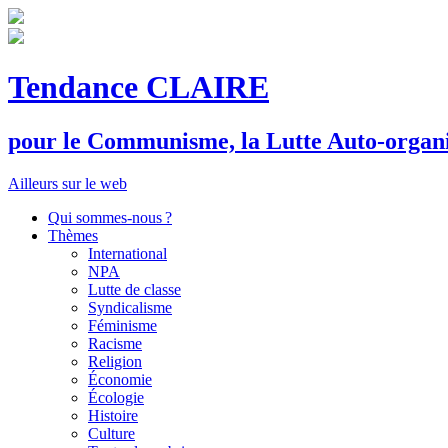
Tendance CLAIRE
pour le
C
ommunisme, la
L
utte
A
uto-organ
Ailleurs sur le web
Qui sommes-nous ?
Thèmes
International
NPA
Lutte de classe
Syndicalisme
Féminisme
Racisme
Religion
Économie
Écologie
Histoire
Culture