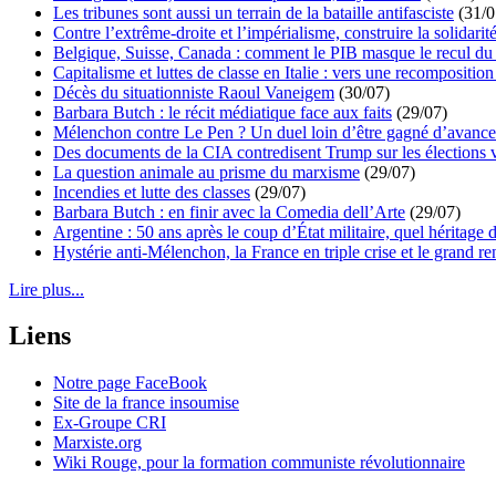
Les tribunes sont aussi un terrain de la bataille antifasciste
(31/0
Contre l’extrême-droite et l’impérialisme, construire la solidarit
Belgique, Suisse, Canada : comment le PIB masque le recul du 
Capitalisme et luttes de classe en Italie : vers une recomposition 
Décès du situationniste Raoul Vaneigem
(30/07)
Barbara Butch : le récit médiatique face aux faits
(29/07)
Mélenchon contre Le Pen ? Un duel loin d’être gagné d’avance 
Des documents de la CIA contredisent Trump sur les élections 
La question animale au prisme du marxisme
(29/07)
Incendies et lutte des classes
(29/07)
Barbara Butch : en finir avec la Comedia dell’Arte
(29/07)
Argentine : 50 ans après le coup d’État militaire, quel héritage d
Hystérie anti-Mélenchon, la France en triple crise et le grand r
Lire plus...
Liens
Notre page FaceBook
Site de la france insoumise
Ex-Groupe CRI
Marxiste.org
Wiki Rouge, pour la formation communiste révolutionnaire