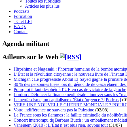
Toutes les rubriques
Articles les plus lus
Podcasts
Formation
TC et LFI
F.A.Q.
Contact
Agenda militant
Ailleurs sur le Web
Hiroshima et Nagasaki : l’horreur humaine de la bombe atomiq
L’État et la révolution citoyenne : le nouveau livre de l’Institut 
Michigan : Le progressiste Abdul El-Sayed gagne la primaire 
30 % des personnes tuées lors du génocide de Gaza étaient de
Pourquoi il faut désobéir à l’UE en cas de victoire de la gauche
Lordon : Défoncer la finance néolibérale : innover sans les "ma
Le néofascisme, un capitalisme d’État d’urgence ? [Podcast]
(0
VERS UNE NOUVELLE GUERRE MONDIALE ? POURQ
Votre indifférence ne sauvera pas la Palestine
(02/08)
La France sous les flammes : la faillite criminelle du néolibéral
Concert interrompu de Barbara Butch : un emballement médiat
Vaneigem (2010) : L’État n’est plus rien, soyons tout
(31/07)