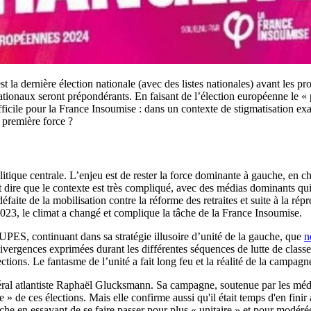
t la dernière élection nationale (avec des listes nationales) avant les pro
 nationaux seront prépondérants. En faisant de l’élection européenne le «
ifficile pour la France Insoumise : dans un contexte de stigmatisation e
 première force ?
itique centrale. L’enjeu est de rester la force dominante à gauche, en che
t dire que le contexte est très compliqué, avec des médias dominants qu
faite de la mobilisation contre la réforme des retraites et suite à la ré
2023, le climat a changé et complique la tâche de la France Insoumise.
PES, continuant dans sa stratégie illusoire d’unité de la gauche, que
n
divergences exprimées durant les différentes séquences de lutte de classe
ions. Le fantasme de l’unité a fait long feu et la réalité de la campagne
béral atlantiste Raphaël Glucksmann. Sa campagne, soutenue par les méd
» de ces élections. Mais elle confirme aussi qu'il était temps d'en fini
en essayant de se faire passer pour plus « unitaire » et pour modérée. 