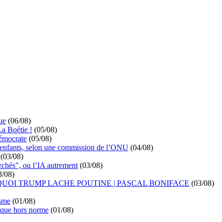
ue
(06/08)
La Boétie !
(05/08)
démocrate
(05/08)
s enfants, selon une commission de l’ONU
(04/08)
(03/08)
rchés", ou l’IA autrement
(03/08)
3/08)
UOI TRUMP LACHE POUTINE | PASCAL BONIFACE
(03/08)
isme
(01/08)
ique hors norme
(01/08)