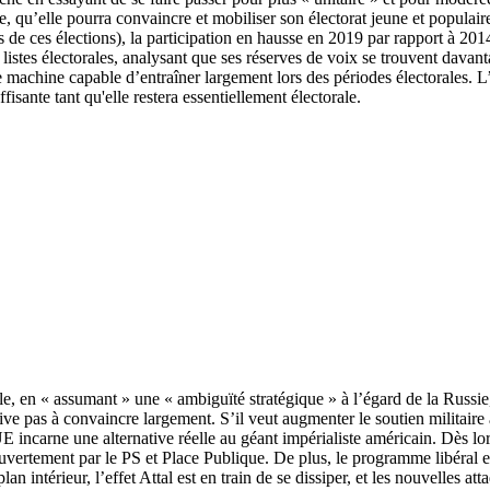
, qu’elle pourra convaincre et mobiliser son électorat jeune et populai
s de ces élections), la participation en hausse en 2019 par rapport à 20
 listes électorales, analysant que ses réserves de voix se trouvent davant
e machine capable d’entraîner largement lors des périodes électorales. L’
isante tant qu'elle restera essentiellement électorale.
le, en « assumant » une « ambiguïté stratégique » à l’égard de la Russie
ive pas à convaincre largement. S’il veut augmenter le soutien militaire 
ncarne une alternative réelle au géant impérialiste américain. Dès lors
ertement par le PS et Place Publique. De plus, le programme libéral et 
plan intérieur, l’effet Attal est en train de se dissiper, et les nouvelles 