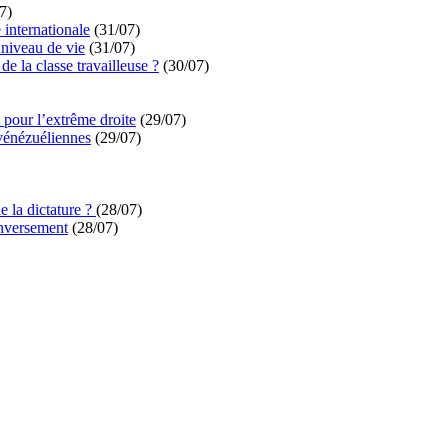
7)
é internationale
(31/07)
niveau de vie
(31/07)
de la classe travailleuse ?
(30/07)
pour l’extrême droite
(29/07)
vénézuéliennes
(29/07)
e la dictature ?
(28/07)
enversement
(28/07)