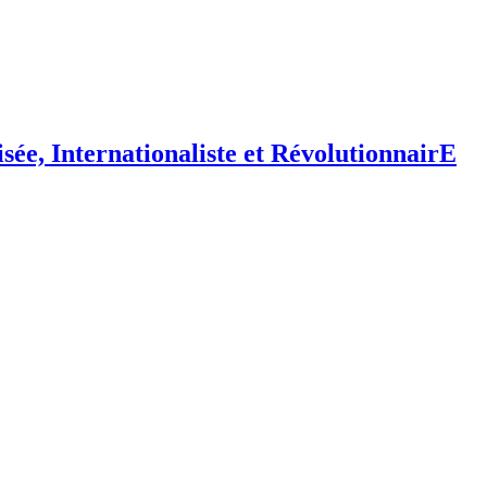
isée,
I
nternationaliste et
R
évolutionnair
E