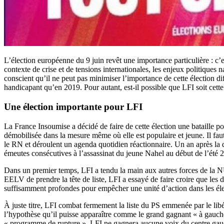
L’élection européenne du 9 juin revêt une importance particulière : c’es
contexte de crise et de tensions internationales, les enjeux politiques
conscient qu’il ne peut pas minimiser l’importance de cette élection d
handicapant qu’en 2019. Pour autant, est-il possible que LFI soit cette
Une élection importante pour LFI
La France Insoumise a décidé de faire de cette élection une bataille pol
démobilisée dans la mesure même où elle est populaire et jeune. Il fau
le RN et déroulent un agenda quotidien réactionnaire. Un an après la dé
émeutes consécutives à l’assassinat du jeune Nahel au début de l’été 
Dans un premier temps, LFI a tendu la main aux autres forces de la NU
EELV de prendre la tête de liste, LFI a essayé de faire croire que les 
suffisamment profondes pour empêcher une unité d’action dans les élect
À juste titre, LFI combat fermement la liste du PS emmenée par le li
l’hypothèse qu’il puisse apparaître comme le grand gagnant « à gauche 
« programme de rupture ». LFI ne gagnera aucune voix du centre gauche 