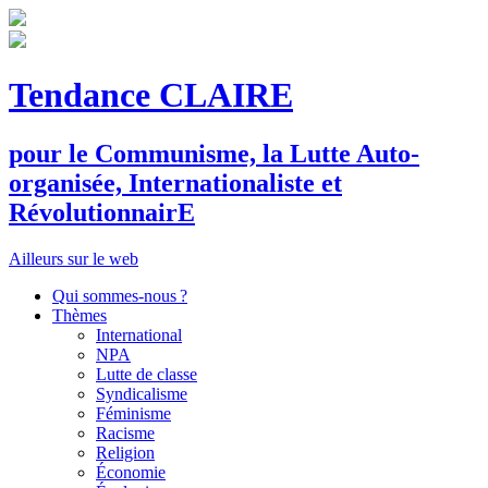
Tendance CLAIRE
pour le
C
ommunisme, la
L
utte
A
uto-
organisée,
I
nternationaliste et
R
évolutionnair
E
Ailleurs sur le web
Qui sommes-nous ?
Thèmes
International
NPA
Lutte de classe
Syndicalisme
Féminisme
Racisme
Religion
Économie