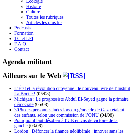
Écologie
Histoire
Culture
Toutes les rubriques
Articles les plus lus
Podcasts
Formation
TC et LFI
F.A.Q.
Contact
Agenda militant
Ailleurs sur le Web
L’État et la révolution citoyenne : le nouveau livre de l’Institut
La Boétie !
(05/08)
Michigan : Le progressiste Abdul El-Sayed gagne la primaire
démocrate
(05/08)
30 % des personnes tuées lors du génocide de Gaza étaient
des enfants, selon une commission de l’ONU
(04/08)
Pourquoi il faut désobéir à l’UE en cas de victoire de la
gauche
(03/08)
Lordon : Défoncer la finance néolibérale : innover sans les