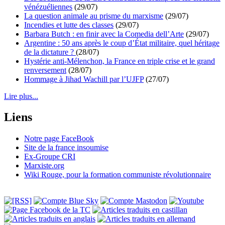
vénézuéliennes
(29/07)
La question animale au prisme du marxisme
(29/07)
Incendies et lutte des classes
(29/07)
Barbara Butch : en finir avec la Comedia dell’Arte
(29/07)
Argentine : 50 ans après le coup d’État militaire, quel héritage
de la dictature ?
(28/07)
Hystérie anti-Mélenchon, la France en triple crise et le grand
renversement
(28/07)
Hommage à Jihad Wachill par l’UJFP
(27/07)
Lire plus...
Liens
Notre page FaceBook
Site de la france insoumise
Ex-Groupe CRI
Marxiste.org
Wiki Rouge, pour la formation communiste révolutionnaire