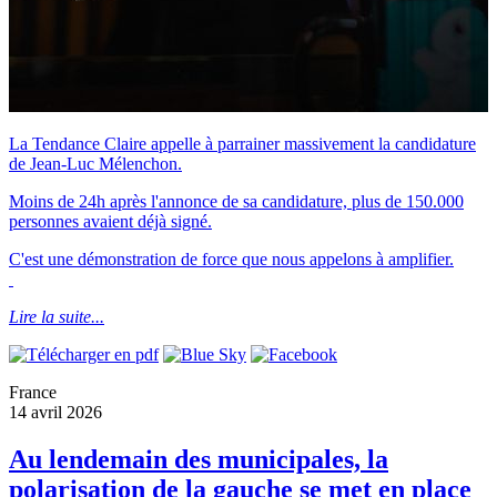
La Tendance Claire appelle à parrainer massivement la candidature
de Jean-Luc Mélenchon.
Moins de 24h après l'annonce de sa candidature, plus de 150.000
personnes avaient déjà signé.
C'est une démonstration de force que nous appelons à amplifier.
Lire la suite...
France
14 avril 2026
Au lendemain des municipales, la
polarisation de la gauche se met en place