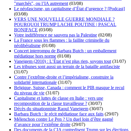
"marchés", ou l’IA autrement
(03/08)
Le néofascisme, un capitalisme d’État d’urgence ? [Podcast]
(03/08)
VERS UNE NOUVELLE GUERRE MONDIALE ?
POURQUOI TRUMP LACHE POUTINE | PASCAL
BONIFACE
(03/08)
Votre indifférence ne sauvera pas la Palestine
(02/08)
La France sous les flammes : la faillite criminelle du
néolibéralisme
(01/08)
Concert interrompu de Barbara Butch : un emballement
médiatique hors norme
(01/08)
Vaneigem (2010) : L’État n’est plus rien, soyons tout
(31/07)
Les tribunes sont aussi un terrain de la bataille antifasciste
(31/07)
Contre l’extrême-droite et l’impérialisme, construire la
solidarité internationale
(31/07)
Belgique, Suisse, Canada : comment le PIB masque le recul
du niveau de vie
(31/07)
Capitalisme et luttes de classe en Italie : vers une
recomposition de la classe travailleuse ?
(30/07)
Décès du situationniste Raoul Vaneigem
(30/07)
Barbara Butch : le récit médiatique face aux faits
(29/07)
Mélenchon contre Le Pen ? Un duel loin d’être gagné
d’avance pour l’extrême droite
(29/07)
Des documents de la CIA contredisent Trump sur les élections