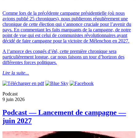
Comme lors de la précédente campagne présidentielle (où nous
avions publié 25 chroniques), nous publierons régulièrement une
chronique de cette élection qui s’annonce cruciale pour l’avenir du
pays. En commentant les faits marquants de la campagne, de notre
point de vue qui est celui de communistes révolutionnaires ayant
décidé de faire campagne pour la victoire de Mélenchon en 2027.
A l’amorce des congés d’été, cette première chronique sera
particulièrement longue, car nous faisons un tour d’horizon des
différentes forces politiques.
Lire la suite...
Podcast
9 juin 2026
Podcast — Lancement de campagne —
juin 2027