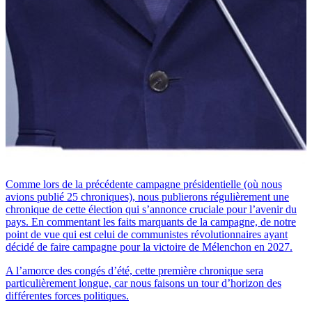
Comme lors de la précédente campagne présidentielle (où nous
avions publié 25 chroniques), nous publierons régulièrement une
chronique de cette élection qui s’annonce cruciale pour l’avenir du
pays. En commentant les faits marquants de la campagne, de notre
point de vue qui est celui de communistes révolutionnaires ayant
décidé de faire campagne pour la victoire de Mélenchon en 2027.
A l’amorce des congés d’été, cette première chronique sera
particulièrement longue, car nous faisons un tour d’horizon des
différentes forces politiques.