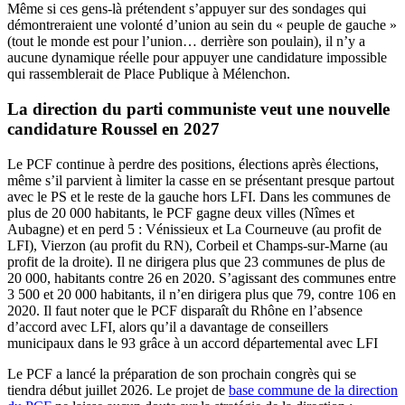
Même si ces gens-là prétendent s’appuyer sur des sondages qui
démontreraient une volonté d’union au sein du « peuple de gauche »
(tout le monde est pour l’union… derrière son poulain), il n’y a
aucune dynamique réelle pour appuyer une candidature impossible
qui rassemblerait de Place Publique à Mélenchon.
La direction du parti communiste veut une nouvelle
candidature Roussel en 2027
Le PCF continue à perdre des positions, élections après élections,
même s’il parvient à limiter la casse en se présentant presque partout
avec le PS et le reste de la gauche hors LFI. Dans les communes de
plus de 20 000 habitants, le PCF gagne deux villes (Nîmes et
Aubagne) et en perd 5 : Vénissieux et La Courneuve (au profit de
LFI), Vierzon (au profit du RN), Corbeil et Champs-sur-Marne (au
profit de la droite). Il ne dirigera plus que 23 communes de plus de
20 000, habitants contre 26 en 2020. S’agissant des communes entre
3 500 et 20 000 habitants, il n’en dirigera plus que 79, contre 106 en
2020. Il faut noter que le PCF disparaît du Rhône en l’absence
d’accord avec LFI, alors qu’il a davantage de conseillers
municipaux dans le 93 grâce à un accord départemental avec LFI
Le PCF a lancé la préparation de son prochain congrès qui se
tiendra début juillet 2026. Le projet de
base commune de la direction