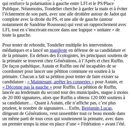
qui renforce la polarisation à gauche entre LFI et le PS/Place
Publique. Néanmoins, Tondelier cherche à garder la main et à éviter
l’éclatement de son parti, avec une aile droitière autour de Jadot qui
complote avec la droite du PS, et une aile de gauche (autour
notamment de Sandrine Rousseau) qui veut un rapprochement avec
LFI, tout en s’inscrivant encore dans une logique « unitaire » de
toute la gauche.
Pour tenter de rebondir, Tondelier multiplie les interventions
médiatiques et a lancé un
manifeste
en défense de sa candidature et
de la primaire. En dehors des Écologistes, les principaux soutiens de
la primaire se trouvent chez Générations, à l’Après et chez Ruffin.
De façon pathétique, Autain et Ruffin ont été incapables de se
coordonner pour lancer une pétition commune en soutien à la
primaire. Chacun a fait sa pétition pour tenter de faire exister sa
candidature :
« Maintenant, arrêter les conneries »
pour Autain, et
« Déconne pas la gauche »
pour Ruffin. La pétition de Ruffin,
lancée au lendemain du second tour des municipales, stagne à moins
de 20 000 signatures, alors que Ruffin a obtenu 120 000 soutiens à
sa candidature… Quant à Autain, elle n’affiche pas, c’est plus
prudent, le nombre de signataires… Enfin,
Benjamin Lucas
,
dirigeant de Générations, veut rassembler tout ce beau monde dans
un même parti de tous ceux qui soutiennent la primaire, avec dans
un premier temps la mise en place d’une « Fédération » avant l’été.