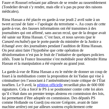
Faure et Roussel refusant par ailleurs de se rendre au rassemblement
(Tondelier devait s’y rendre, mais elle n’a pas pu pour des raisons
médicales).
Rima Hassan a été placée en garde-à-vue jeudi 2 avril suite à un
tweet accusé de faire « l’apologie du terrorisme ». Au cours de cette
garde-à-vue, des fausses informations ont été transmises à des
journalistes qui ont affirmé, sans aucun recul, que de la drogue avait
été saisie sur Rima Hassan. C’est faux, et nous savons (par le
Canard enchaîné
) que le porte-parole du ministère de la Justice a
échangé avec des journalistes pendant l’audition de Rima Hassan.
On peut ainsi faire l’hypothèse que cette opération de
désinformation n’est pas le fruit de l’initiative de quelques policiers
zélés. Toute la France Insoumise s’est mobilisée pour défendre Rima
Hassan et la manipulation a été exposée au grand jour.
La garde-à-vue de Rima Hassan a eu le mérite de donner un coup de
fouet à la mobilisation contre la proposition de loi Yadan qui vise à
criminaliser (en l’associant à l’antisémitisme) toute critique de l’État
israélien. Le 9 avril, la
pétition officielle
recueillait plus de 600 000
signatures. Cela a forcé le PS à se positionner contre cette loi alors
qu’il s’était dans un premier temps abstenu en commission des lois,
lui permettant d’être adoptée en commission. Des députés PS
comme Hollande ou Guedj (ou encore Grégoire, avant de faire
machine arrière) ont par ailleurs soutenu explicitement cette