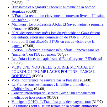
(06/08)
Hiroshima et Nagasaki : l’horreur humaine de la bombe
atomique
(06/08)
L’État et la révolution citoyenne : le nouveau livre de l’Institut
La Boétie !
(05/08)
Michigan : Le progressiste Abdul El-Sayed gagne la primaire
démocrate
(05/08)
30 % des personnes tuées lors du génocide de Gaza étaient
des enfants, selon une commission de l’ONU
(04/08)
Pourquoi il faut désobéir à l’UE en cas de victoire de la
gauche
(03/08)
Lordon : Défoncer la finance néolibérale : innover sans les
"marchés", ou l’IA autrement
(03/08)
Le néofascisme, un capitalisme d’État d’urgence ? [Podcast]
(03/08)
VERS UNE NOUVELLE GUERRE MONDIALE ?
POURQUOI TRUMP LACHE POUTINE | PASCAL
BONIFACE
(03/08)
Votre indifférence ne sauvera pas la Palestine
(02/08)
La France sous les flammes : la faillite criminelle du
néolibéralisme
(01/08)
Concert interrompu de Barbara Butch : un emballement
médiatique hors norme
(01/08)
Vaneigem (2010) : L’État n’est plus rien, soyons tout
(31/07)
Les tribunes sont aussi un terrain de la bataille antifasciste