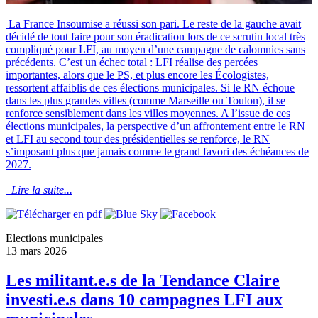
La France Insoumise a réussi son pari. Le reste de la gauche avait
décidé de tout faire pour son éradication lors de ce scrutin local très
compliqué pour LFI, au moyen d’une campagne de calomnies sans
précédents. C’est un échec total : LFI réalise des percées
importantes, alors que le PS, et plus encore les Écologistes,
ressortent affaiblis de ces élections municipales. Si le RN échoue
dans les plus grandes villes (comme Marseille ou Toulon), il se
renforce sensiblement dans les villes moyennes. A l’issue de ces
élections municipales, la perspective d’un affrontement entre le RN
et LFI au second tour des présidentielles se renforce, le RN
s’imposant plus que jamais comme le grand favori des échéances de
2027.
Lire la suite...
Elections municipales
13 mars 2026
Les militant.e.s de la Tendance Claire
investi.e.s dans 10 campagnes LFI aux