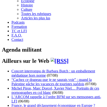
Écologie
Histoire
Culture
Toutes les rubriques
Articles les plus lus
Podcasts
Formation
TC et LFI
F.A.Q.
Contact
Agenda militant
Ailleurs sur le Web
Concert interrompu de Barbara Butch : un emballement
médiatique hors norme
(07/08)
“Cachez ce drapeau que je ne saurais voir” : quand la
Palestine gâche les vacances de touristes suédois
(07/08)
Michel Piron, Marc Dorcel, Xavier Niel… Portraits de ces
pornographes en col blanc
(06/08)
L’ARCOM rappelle à l’ordre BFM sur ses mensonges anti-
LFI
(06/08)
France, le grand déclassement économique en Europe ?