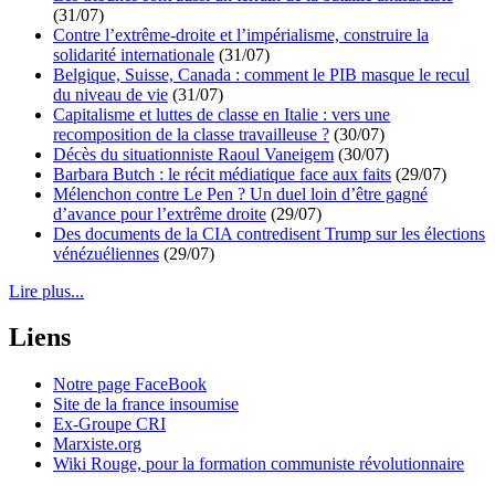
(31/07)
Contre l’extrême-droite et l’impérialisme, construire la
solidarité internationale
(31/07)
Belgique, Suisse, Canada : comment le PIB masque le recul
du niveau de vie
(31/07)
Capitalisme et luttes de classe en Italie : vers une
recomposition de la classe travailleuse ?
(30/07)
Décès du situationniste Raoul Vaneigem
(30/07)
Barbara Butch : le récit médiatique face aux faits
(29/07)
Mélenchon contre Le Pen ? Un duel loin d’être gagné
d’avance pour l’extrême droite
(29/07)
Des documents de la CIA contredisent Trump sur les élections
vénézuéliennes
(29/07)
Lire plus...
Liens
Notre page FaceBook
Site de la france insoumise
Ex-Groupe CRI
Marxiste.org
Wiki Rouge, pour la formation communiste révolutionnaire