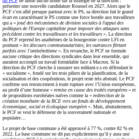
du PCF
ne laisse aucun doute sur la stratégie de la direction :
présenter une nouvelle candidature Roussel en 2027. Alors que le
PCF s’est allié presque partout avec le PS, sa direction fait le grand
écart en caractérisant le PS comme une force hostile aux travailleurs
qui a «
joué des mécanismes de division sociales à l'appui des
politiques de l'Europe capitaliste pour imposer des attaques sans
précédent contre les travailleuses et les travailleurs
». La direction
du PCF reprend les anathèmes de la bourgeoisie contre LFI en
pointant «
les discours communautaristes, les outrances flirtant
parfois avec l’antisémitisme
». En revanche, le PCF ne formule
aucune critique des directions syndicales dans leur ensemble, qui
auraient accompli un travail formidable face à Macron. Si la
direction du PCF cherche à rassurer ses militant.e.s en défendant le
« socialisme », fondé sur les trois piliers de la planification, de la
socialisation et des coopérations, le projet reste très abstrait. Le PCF
confirme son renoncement à toute rupture avec l’Union européenne,
au profit d’une fumeuse «
remise en cause des traités européens
» et
de propositions eurobéates naïves comme la «
redirection de la
création monétaire de la BCE vers un fonds de développement
économique, social et écologique européen
». Mais, abstraitement,
le PCF se veut le défenseur de la souveraineté nationale et
populaire…
Le projet de base commune a été approuvé à 77 %, contre 82 % en
2022. La base commune ne dit pas explicitement qu’il y aura une