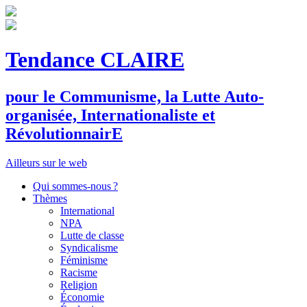
Tendance CLAIRE
pour le
C
ommunisme, la
L
utte
A
uto-
organisée,
I
nternationaliste et
R
évolutionnair
E
Ailleurs sur le web
Qui sommes-nous ?
Thèmes
International
NPA
Lutte de classe
Syndicalisme
Féminisme
Racisme
Religion
Économie