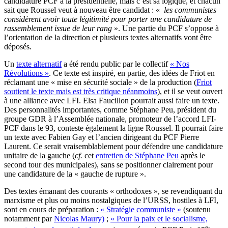
candidature PCF à la présidentielle, mais c’est sa logique, et chacun
sait que Roussel veut à nouveau être candidat : «
les communistes
considèrent avoir toute légitimité pour porter une candidature de
rassemblement issue de leur rang
». Une partie du PCF s’oppose à
l’orientation de la direction et plusieurs textes alternatifs vont être
déposés.
Un
texte alternatif
a été rendu public par le collectif
« Nos
Révolutions »
. Ce texte est inspiré, en partie, des idées de Friot en
réclamant une « mise en sécurité sociale » de la production (
Friot
soutient le texte mais est très critique néanmoins
), et il se veut ouvert
à une alliance avec LFI. Elsa Faucillon pourrait aussi faire un texte.
Des personnalités importantes, comme Stéphane Peu, président du
groupe GDR à l’Assemblée nationale, promoteur de l’accord LFI-
PCF dans le 93, conteste également la ligne Roussel. Il pourrait faire
un texte avec Fabien Gay et l’ancien dirigeant du PCF Pierre
Laurent. Ce serait vraisemblablement pour défendre une candidature
unitaire de la gauche (
cf.
cet
entretien de Stéphane Peu
après le
second tour des municipales), sans se positionner clairement pour
une candidature de la « gauche de rupture ».
Des textes émanant des courants « orthodoxes », se revendiquant du
marxisme et plus ou moins nostalgiques de l’URSS, hostiles à LFI,
sont en cours de préparation :
« Stratégie communiste »
(soutenu
notamment par
Nicolas Maury)
;
« Pour la paix et le socialisme,
e