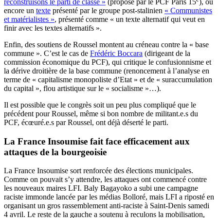
reconstruisons le parti de classe »
(proposé par le PCF Paris 15
), ou
encore un
texte
présenté par le groupe post-stalinien
« Communistes
et matérialistes »
, présenté comme « un texte alternatif qui veut en
finir avec les textes alternatifs ».
Enfin, des soutiens de Roussel montent au créneau contre la « base
commune ». C’est le cas de
Frédéric Boccara
(dirigeant de la
commission économique du PCF), qui critique le confusionnisme et
la dérive droitière de la base commune (renoncement à l’analyse en
terme de « capitalisme monopoliste d’Etat » et de « suraccumulation
du capital », flou artistique sur le « socialisme »…).
Il est possible que le congrès soit un peu plus compliqué que le
précédent pour Roussel, même si bon nombre de militant.e.s du
PCF, écœuré.e.s par Roussel, ont déjà déserté le parti.
La France Insoumise fait face efficacement aux
attaques de la bourgeoisie
La France Insoumise sort renforcée des élections municipales.
Comme on pouvait s’y attendre, les attaques ont commencé contre
les nouveaux maires LFI. Baly Bagayoko a subi une campagne
raciste immonde lancée par les médias Bolloré, mais LFI a riposté en
organisant un gros rassemblement anti-raciste à Saint-Denis samedi
4 avril. Le reste de la gauche a soutenu à reculons la mobilisation,