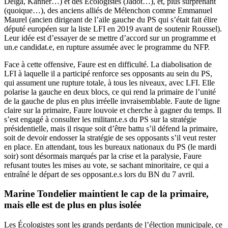
Delga, Kanner…) et des Ecologistes (Jadot…), et, plus surprenant
(quoique…), des anciens alliés de Mélenchon comme Emmanuel
Maurel (ancien dirigeant de l’aile gauche du PS qui s’était fait élire
député européen sur la liste LFI en 2019 avant de soutenir Roussel).
Leur idée est d’essayer de se mettre d’accord sur un programme et
un.e candidat.e, en rupture assumée avec le programme du NFP.
Face à cette offensive, Faure est en difficulté. La diabolisation de
LFI à laquelle il a participé renforce ses opposants au sein du PS,
qui assument une rupture totale, à tous les niveaux, avec LFI. Elle
polarise la gauche en deux blocs, ce qui rend la primaire de l’unité
de la gauche de plus en plus irréelle invraisemblable. Faute de ligne
claire sur la primaire, Faure louvoie et cherche à gagner du temps. Il
s’est engagé à consulter les militant.e.s du PS sur la stratégie
présidentielle, mais il risque soit d’être battu s’il défend la primaire,
soit de devoir endosser la stratégie de ses opposants s’il veut rester
en place. En attendant, tous les bureaux nationaux du PS (le mardi
soir) sont désormais marqués par la crise et la paralysie, Faure
refusant toutes les mises au vote, se sachant minoritaire, ce qui a
entraîné le départ de ses opposant.e.s lors du BN du 7 avril.
Marine Tondelier maintient le cap de la primaire,
mais elle est de plus en plus isolée
Les Écologistes sont les grands perdants de l’élection municipale, ce