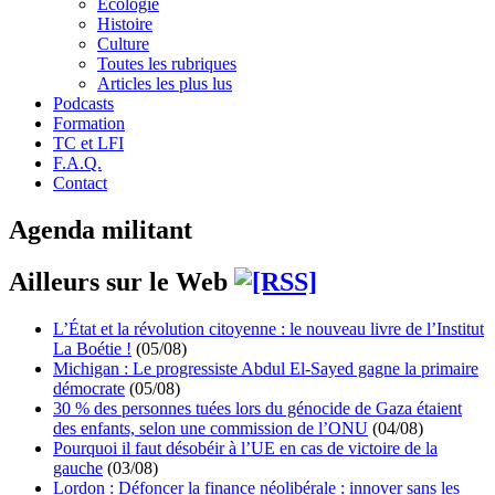
Écologie
Histoire
Culture
Toutes les rubriques
Articles les plus lus
Podcasts
Formation
TC et LFI
F.A.Q.
Contact
Agenda militant
Ailleurs sur le Web
L’État et la révolution citoyenne : le nouveau livre de l’Institut
La Boétie !
(05/08)
Michigan : Le progressiste Abdul El-Sayed gagne la primaire
démocrate
(05/08)
30 % des personnes tuées lors du génocide de Gaza étaient
des enfants, selon une commission de l’ONU
(04/08)
Pourquoi il faut désobéir à l’UE en cas de victoire de la
gauche
(03/08)
Lordon : Défoncer la finance néolibérale : innover sans les