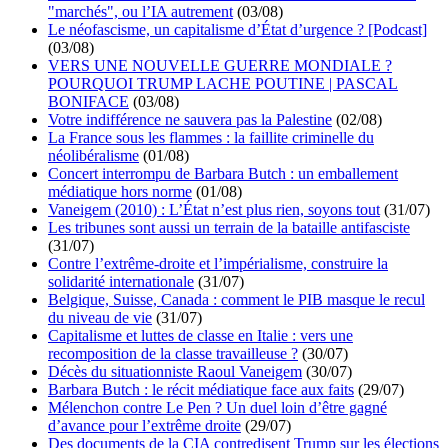
"marchés", ou l’IA autrement
(03/08)
Le néofascisme, un capitalisme d’État d’urgence ? [Podcast]
(03/08)
VERS UNE NOUVELLE GUERRE MONDIALE ?
POURQUOI TRUMP LACHE POUTINE | PASCAL
BONIFACE
(03/08)
Votre indifférence ne sauvera pas la Palestine
(02/08)
La France sous les flammes : la faillite criminelle du
néolibéralisme
(01/08)
Concert interrompu de Barbara Butch : un emballement
médiatique hors norme
(01/08)
Vaneigem (2010) : L’État n’est plus rien, soyons tout
(31/07)
Les tribunes sont aussi un terrain de la bataille antifasciste
(31/07)
Contre l’extrême-droite et l’impérialisme, construire la
solidarité internationale
(31/07)
Belgique, Suisse, Canada : comment le PIB masque le recul
du niveau de vie
(31/07)
Capitalisme et luttes de classe en Italie : vers une
recomposition de la classe travailleuse ?
(30/07)
Décès du situationniste Raoul Vaneigem
(30/07)
Barbara Butch : le récit médiatique face aux faits
(29/07)
Mélenchon contre Le Pen ? Un duel loin d’être gagné
d’avance pour l’extrême droite
(29/07)
Des documents de la CIA contredisent Trump sur les élections