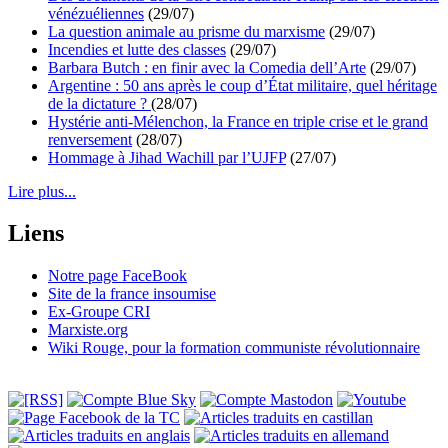
vénézuéliennes
(29/07)
La question animale au prisme du marxisme
(29/07)
Incendies et lutte des classes
(29/07)
Barbara Butch : en finir avec la Comedia dell’Arte
(29/07)
Argentine : 50 ans après le coup d’État militaire, quel héritage
de la dictature ?
(28/07)
Hystérie anti-Mélenchon, la France en triple crise et le grand
renversement
(28/07)
Hommage à Jihad Wachill par l’UJFP
(27/07)
Lire plus...
Liens
Notre page FaceBook
Site de la france insoumise
Ex-Groupe CRI
Marxiste.org
Wiki Rouge, pour la formation communiste révolutionnaire