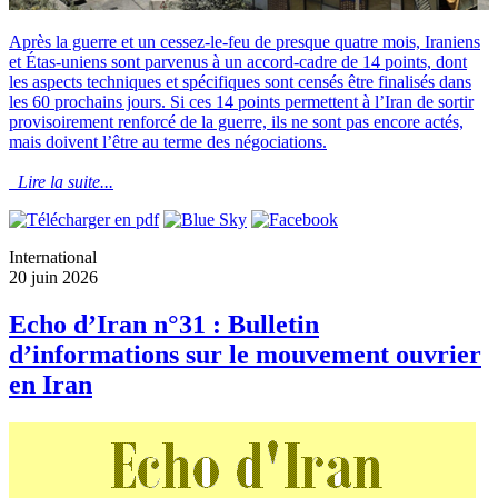
Après la guerre et un cessez-le-feu de presque quatre mois, Iraniens
et Étas-uniens sont parvenus à un accord-cadre de 14 points, dont
les aspects techniques et spécifiques sont censés être finalisés dans
les 60 prochains jours. Si ces 14 points permettent à l’Iran de sortir
provisoirement renforcé de la guerre, ils ne sont pas encore actés,
mais doivent l’être au terme des négociations.
Lire la suite...
International
20 juin 2026
Echo d’Iran n°31 : Bulletin
d’informations sur le mouvement ouvrier
en Iran