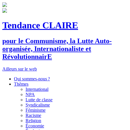
Tendance CLAIRE
pour le
C
ommunisme, la
L
utte
A
uto-
organisée,
I
nternationaliste et
R
évolutionnair
E
Ailleurs sur le web
Qui sommes-nous ?
Thèmes
International
NPA
Lutte de classe
Syndicalisme
Féminisme
Racisme
Religion
Économie