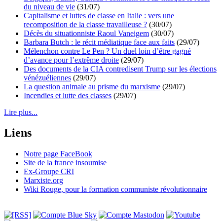
du niveau de vie
(31/07)
Capitalisme et luttes de classe en Italie : vers une
recomposition de la classe travailleuse ?
(30/07)
Décès du situationniste Raoul Vaneigem
(30/07)
Barbara Butch : le récit médiatique face aux faits
(29/07)
Mélenchon contre Le Pen ? Un duel loin d’être gagné
d’avance pour l’extrême droite
(29/07)
Des documents de la CIA contredisent Trump sur les élections
vénézuéliennes
(29/07)
La question animale au prisme du marxisme
(29/07)
Incendies et lutte des classes
(29/07)
Lire plus...
Liens
Notre page FaceBook
Site de la france insoumise
Ex-Groupe CRI
Marxiste.org
Wiki Rouge, pour la formation communiste révolutionnaire