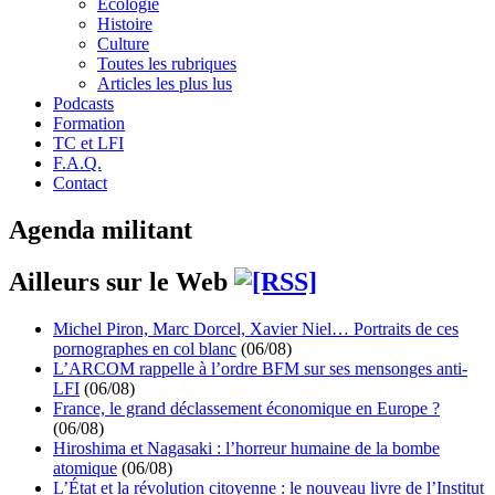
Écologie
Histoire
Culture
Toutes les rubriques
Articles les plus lus
Podcasts
Formation
TC et LFI
F.A.Q.
Contact
Agenda militant
Ailleurs sur le Web
Michel Piron, Marc Dorcel, Xavier Niel… Portraits de ces
pornographes en col blanc
(06/08)
L’ARCOM rappelle à l’ordre BFM sur ses mensonges anti-
LFI
(06/08)
France, le grand déclassement économique en Europe ?
(06/08)
Hiroshima et Nagasaki : l’horreur humaine de la bombe
atomique
(06/08)
L’État et la révolution citoyenne : le nouveau livre de l’Institut