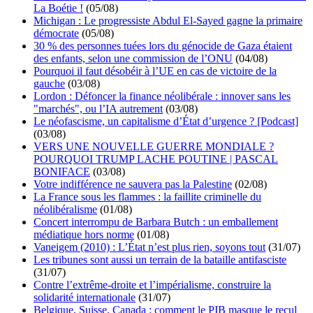
La Boétie !
(05/08)
Michigan : Le progressiste Abdul El-Sayed gagne la primaire
démocrate
(05/08)
30 % des personnes tuées lors du génocide de Gaza étaient
des enfants, selon une commission de l’ONU
(04/08)
Pourquoi il faut désobéir à l’UE en cas de victoire de la
gauche
(03/08)
Lordon : Défoncer la finance néolibérale : innover sans les
"marchés", ou l’IA autrement
(03/08)
Le néofascisme, un capitalisme d’État d’urgence ? [Podcast]
(03/08)
VERS UNE NOUVELLE GUERRE MONDIALE ?
POURQUOI TRUMP LACHE POUTINE | PASCAL
BONIFACE
(03/08)
Votre indifférence ne sauvera pas la Palestine
(02/08)
La France sous les flammes : la faillite criminelle du
néolibéralisme
(01/08)
Concert interrompu de Barbara Butch : un emballement
médiatique hors norme
(01/08)
Vaneigem (2010) : L’État n’est plus rien, soyons tout
(31/07)
Les tribunes sont aussi un terrain de la bataille antifasciste
(31/07)
Contre l’extrême-droite et l’impérialisme, construire la
solidarité internationale
(31/07)
Belgique, Suisse, Canada : comment le PIB masque le recul