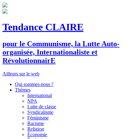
Tendance CLAIRE
pour le
C
ommunisme, la
L
utte
A
uto-
organisée,
I
nternationaliste et
R
évolutionnair
E
Ailleurs sur le web
Qui sommes-nous ?
Thèmes
International
NPA
Lutte de classe
Syndicalisme
Féminisme
Racisme
Religion
Économie