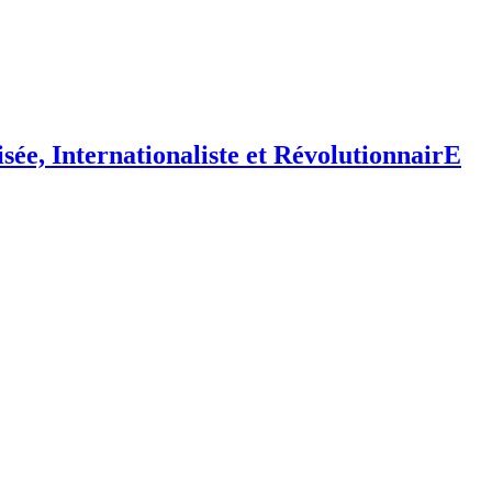
isée,
I
nternationaliste et
R
évolutionnair
E