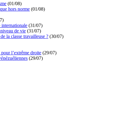
isme
(01/08)
ique hors norme
(01/08)
7)
é internationale
(31/07)
niveau de vie
(31/07)
de la classe travailleuse ?
(30/07)
pour l’extrême droite
(29/07)
vénézuéliennes
(29/07)