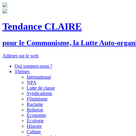
Tendance CLAIRE
pour le
C
ommunisme, la
L
utte
A
uto-organ
Ailleurs sur le web
Qui sommes-nous ?
Thèmes
International
NPA
Lutte de classe
Syndicalisme
Féminisme
Racisme
Religion
Économie
Écologie
Histoire
Culture