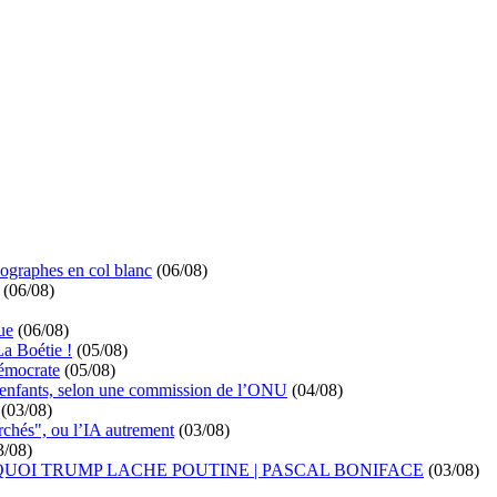
ographes en col blanc
(06/08)
(06/08)
ue
(06/08)
La Boétie !
(05/08)
démocrate
(05/08)
s enfants, selon une commission de l’ONU
(04/08)
(03/08)
rchés", ou l’IA autrement
(03/08)
3/08)
UOI TRUMP LACHE POUTINE | PASCAL BONIFACE
(03/08)