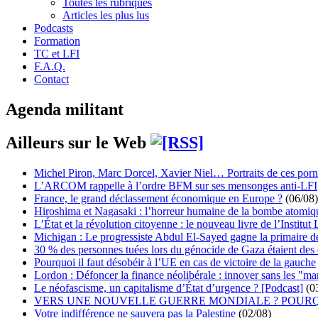
Toutes les rubriques
Articles les plus lus
Podcasts
Formation
TC et LFI
F.A.Q.
Contact
Agenda militant
Ailleurs sur le Web
Michel Piron, Marc Dorcel, Xavier Niel… Portraits de ces porn
L’ARCOM rappelle à l’ordre BFM sur ses mensonges anti-LFI
France, le grand déclassement économique en Europe ?
(06/08)
Hiroshima et Nagasaki : l’horreur humaine de la bombe atomiq
L’État et la révolution citoyenne : le nouveau livre de l’Institut 
Michigan : Le progressiste Abdul El-Sayed gagne la primaire 
30 % des personnes tuées lors du génocide de Gaza étaient de
Pourquoi il faut désobéir à l’UE en cas de victoire de la gauche
Lordon : Défoncer la finance néolibérale : innover sans les "ma
Le néofascisme, un capitalisme d’État d’urgence ? [Podcast]
(0
VERS UNE NOUVELLE GUERRE MONDIALE ? POURQ
Votre indifférence ne sauvera pas la Palestine
(02/08)