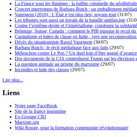
La France sous les flammes : la faillite criminelle du néolibéral
Concert interrompu de Barbara Butch : un emballement médiat
Vaneigem (2010) : L’État n’est plus rien, soyons tout
(31/07)
Les tribunes sont aussi un terrain de la bataille antifasciste
(31/0
Contre l’extrême-droite et l’impérialisme, construire la solidarit
Belgique, Suisse, Canada : comment le PIB masque le recul du 
Capitalisme et luttes de classe en Italie : vers une recomposition 
Décès du situationniste Raoul Vaneigem
(30/07)
Barbara Butch : le récit médiatique face aux faits
(29/07)
Mélenchon contre Le Pen ? Un duel loin d’être gagné d’avance 
Des documents de la CIA contredisent Trump sur les élections 
La question animale au prisme du marxisme
(29/07)
Incendies et lutte des classes
(29/07)
Lire plus...
Liens
Notre page FaceBook
Site de la france insoumise
Ex-Groupe CRI
Marxiste.org
Wiki Rouge, pour la formation communiste révolutionnaire