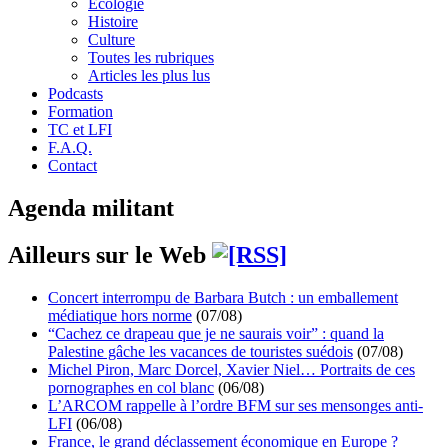
Écologie
Histoire
Culture
Toutes les rubriques
Articles les plus lus
Podcasts
Formation
TC et LFI
F.A.Q.
Contact
Agenda militant
Ailleurs sur le Web
Concert interrompu de Barbara Butch : un emballement
médiatique hors norme
(07/08)
“Cachez ce drapeau que je ne saurais voir” : quand la
Palestine gâche les vacances de touristes suédois
(07/08)
Michel Piron, Marc Dorcel, Xavier Niel… Portraits de ces
pornographes en col blanc
(06/08)
L’ARCOM rappelle à l’ordre BFM sur ses mensonges anti-
LFI
(06/08)
France, le grand déclassement économique en Europe ?