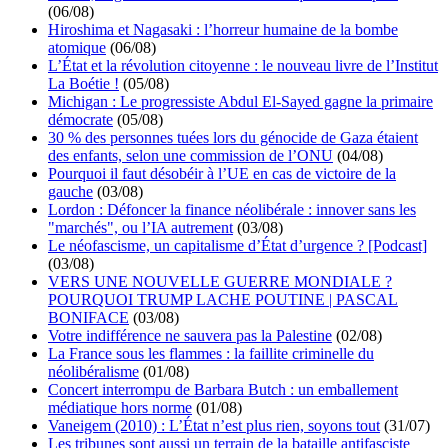
(06/08)
Hiroshima et Nagasaki : l’horreur humaine de la bombe
atomique
(06/08)
L’État et la révolution citoyenne : le nouveau livre de l’Institut
La Boétie !
(05/08)
Michigan : Le progressiste Abdul El-Sayed gagne la primaire
démocrate
(05/08)
30 % des personnes tuées lors du génocide de Gaza étaient
des enfants, selon une commission de l’ONU
(04/08)
Pourquoi il faut désobéir à l’UE en cas de victoire de la
gauche
(03/08)
Lordon : Défoncer la finance néolibérale : innover sans les
"marchés", ou l’IA autrement
(03/08)
Le néofascisme, un capitalisme d’État d’urgence ? [Podcast]
(03/08)
VERS UNE NOUVELLE GUERRE MONDIALE ?
POURQUOI TRUMP LACHE POUTINE | PASCAL
BONIFACE
(03/08)
Votre indifférence ne sauvera pas la Palestine
(02/08)
La France sous les flammes : la faillite criminelle du
néolibéralisme
(01/08)
Concert interrompu de Barbara Butch : un emballement
médiatique hors norme
(01/08)
Vaneigem (2010) : L’État n’est plus rien, soyons tout
(31/07)
Les tribunes sont aussi un terrain de la bataille antifasciste