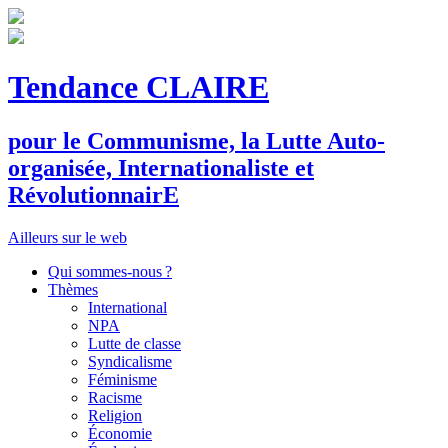
Tendance CLAIRE
pour le
C
ommunisme, la
L
utte
A
uto-
organisée,
I
nternationaliste et
R
évolutionnair
E
Ailleurs sur le web
Qui sommes-nous ?
Thèmes
International
NPA
Lutte de classe
Syndicalisme
Féminisme
Racisme
Religion
Économie