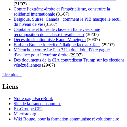
(31/07)
Contre l’extrême-droite et l’impérialisme, construire la
solidarité internationale
(31/07)
Belgique, Suisse, Canada : comment le PIB masque le recul
du niveau de vie
(31/07)
Capitalisme et luttes de classe en Italie : vers une
recomposition de la classe travailleuse ?
(30/07)
Décès du situationniste Raoul Vaneigem
(30/07)
Barbara Butch : le récit médiatique face aux faits
(29/07)
Mélenchon contre Le Pen ? Un duel loin d’être gagné
d’avance pour l’extrême droite
(29/07)
Des documents de la CIA contredisent Trump sur les élections
vénézuéliennes
(29/07)
Lire plus...
Liens
Notre page FaceBook
Site de la france insoumise
Ex-Groupe CRI
Marxiste.org
Wiki Rouge, pour la formation communiste révolutionnaire