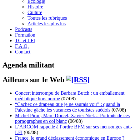
Écologie
Histoire
Culture
Toutes les rubriques
Articles les plus lus
Podcasts
Formation
TC et LFI
F.A.Q.
Contact
Agenda militant
Ailleurs sur le Web
Concert interrompu de Barbara Butch : un emballement
médiatique hors norme
(07/08)
“Cachez ce drapeau que je ne saurais voir” : quand la
Palestine gâche les vacances de touristes suédois
(07/08)
Michel Piron, Marc Dorcel, Xavier Niel… Portraits de ces
pornographes en col blanc
(06/08)
L’ARCOM rappelle à l’ordre BFM sur ses mensonges anti-
LFI
(06/08)
France, le grand déclassement économique en Europe ?