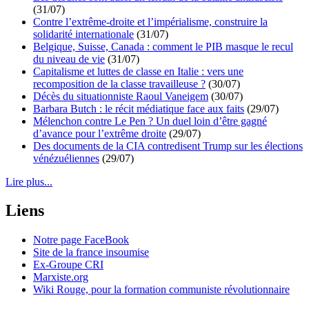
(31/07)
Contre l’extrême-droite et l’impérialisme, construire la
solidarité internationale
(31/07)
Belgique, Suisse, Canada : comment le PIB masque le recul
du niveau de vie
(31/07)
Capitalisme et luttes de classe en Italie : vers une
recomposition de la classe travailleuse ?
(30/07)
Décès du situationniste Raoul Vaneigem
(30/07)
Barbara Butch : le récit médiatique face aux faits
(29/07)
Mélenchon contre Le Pen ? Un duel loin d’être gagné
d’avance pour l’extrême droite
(29/07)
Des documents de la CIA contredisent Trump sur les élections
vénézuéliennes
(29/07)
Lire plus...
Liens
Notre page FaceBook
Site de la france insoumise
Ex-Groupe CRI
Marxiste.org
Wiki Rouge, pour la formation communiste révolutionnaire