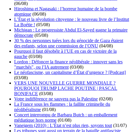
(06/08)
Hiroshima et Nagasaki : l’horreur humaine de la bombe
atomique
(06/08)
L’État et la révolution citoyenne : le nouveau livre de l’Institut
La Boétie !
(05/08)
Michigan : Le progressiste Abdul El-Sayed gagne la primaire
démocrate
(05/08)
30 % des personnes tuées lors du génocide de Gaza étaient
des enfants, selon une commission de l’ONU
(04/08)
Pourquoi il faut désobéir à l’UE en cas de victoire de la
gauche
(03/08)
Lordon : Défoncer la finance néolibérale : innover sans les
"marchés", ou l’IA autrement
(03/08)
Le néofascisme, un capitalisme d’État d’urgence ? [Podcast]
(03/08)
VERS UNE NOUVELLE GUERRE MONDIALE ?
POURQUOI TRUMP LACHE POUTINE | PASCAL
BONIFACE
(03/08)
Votre indifférence ne sauvera pas la Palestine
(02/08)
La France sous les flammes : la faillite criminelle du
néolibéralisme
(01/08)
Concert interrompu de Barbara Butch : un emballement
médiatique hors norme
(01/08)
Vaneigem (2010) : L’État n’est plus rien, soyons tout
(31/07)
Les tribunes sont aussi un terrain de la bataille antifasciste