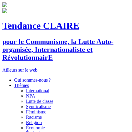
Tendance CLAIRE
pour le
C
ommunisme, la
L
utte
A
uto-
organisée,
I
nternationaliste et
R
évolutionnair
E
Ailleurs sur le web
Qui sommes-nous ?
Thèmes
International
NPA
Lutte de classe
Syndicalisme
Féminisme
Racisme
Religion
Économie