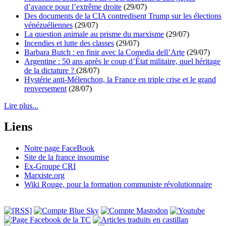
d’avance pour l’extrême droite
(29/07)
Des documents de la CIA contredisent Trump sur les élections
vénézuéliennes
(29/07)
La question animale au prisme du marxisme
(29/07)
Incendies et lutte des classes
(29/07)
Barbara Butch : en finir avec la Comedia dell’Arte
(29/07)
Argentine : 50 ans après le coup d’État militaire, quel héritage
de la dictature ?
(28/07)
Hystérie anti-Mélenchon, la France en triple crise et le grand
renversement
(28/07)
Lire plus...
Liens
Notre page FaceBook
Site de la france insoumise
Ex-Groupe CRI
Marxiste.org
Wiki Rouge, pour la formation communiste révolutionnaire