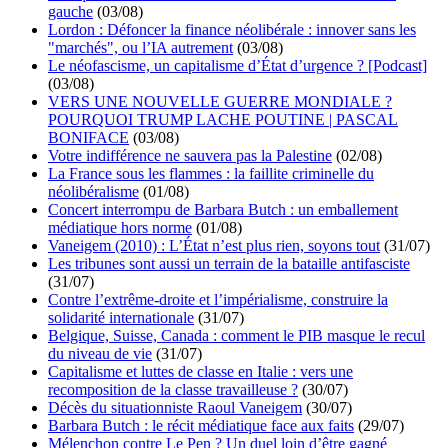
gauche
(03/08)
Lordon : Défoncer la finance néolibérale : innover sans les
"marchés", ou l’IA autrement
(03/08)
Le néofascisme, un capitalisme d’État d’urgence ? [Podcast]
(03/08)
VERS UNE NOUVELLE GUERRE MONDIALE ?
POURQUOI TRUMP LACHE POUTINE | PASCAL
BONIFACE
(03/08)
Votre indifférence ne sauvera pas la Palestine
(02/08)
La France sous les flammes : la faillite criminelle du
néolibéralisme
(01/08)
Concert interrompu de Barbara Butch : un emballement
médiatique hors norme
(01/08)
Vaneigem (2010) : L’État n’est plus rien, soyons tout
(31/07)
Les tribunes sont aussi un terrain de la bataille antifasciste
(31/07)
Contre l’extrême-droite et l’impérialisme, construire la
solidarité internationale
(31/07)
Belgique, Suisse, Canada : comment le PIB masque le recul
du niveau de vie
(31/07)
Capitalisme et luttes de classe en Italie : vers une
recomposition de la classe travailleuse ?
(30/07)
Décès du situationniste Raoul Vaneigem
(30/07)
Barbara Butch : le récit médiatique face aux faits
(29/07)
Mélenchon contre Le Pen ? Un duel loin d’être gagné