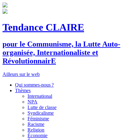
Tendance CLAIRE
pour le
C
ommunisme, la
L
utte
A
uto-
organisée,
I
nternationaliste et
R
évolutionnair
E
Ailleurs sur le web
Qui sommes-nous ?
Thèmes
International
NPA
Lutte de classe
Syndicalisme
Féminisme
Racisme
Religion
Économie