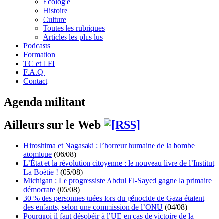
Écologie
Histoire
Culture
Toutes les rubriques
Articles les plus lus
Podcasts
Formation
TC et LFI
F.A.Q.
Contact
Agenda militant
Ailleurs sur le Web
Hiroshima et Nagasaki : l’horreur humaine de la bombe
atomique
(06/08)
L’État et la révolution citoyenne : le nouveau livre de l’Institut
La Boétie !
(05/08)
Michigan : Le progressiste Abdul El-Sayed gagne la primaire
démocrate
(05/08)
30 % des personnes tuées lors du génocide de Gaza étaient
des enfants, selon une commission de l’ONU
(04/08)
Pourquoi il faut désobéir à l’UE en cas de victoire de la