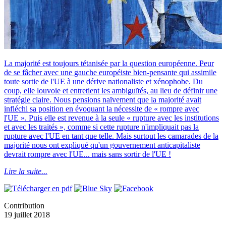
La majorité est toujours tétanisée par la question européenne. Peur
de se fâcher avec une gauche européiste bien-pensante qui assimile
toute sortie de l'UE à une dérive nationaliste et xénophobe. Du
coup, elle louvoie et entretient les ambiguïtés, au lieu de définir une
stratégie claire. Nous pensions naïvement que la majorité avait
infléchi sa position en évoquant la nécessite de « rompre avec
l'UE ». Puis elle est revenue à la seule « rupture avec les institutions
et avec les traités », comme si cette rupture n'impliquait pas la
rupture avec l'UE en tant que telle. Mais surtout les camarades de la
majorité nous ont expliqué qu'un gouvernement anticapitaliste
devrait rompre avec l'UE... mais sans sortir de l'UE !
Lire la suite...
Contribution
19 juillet 2018