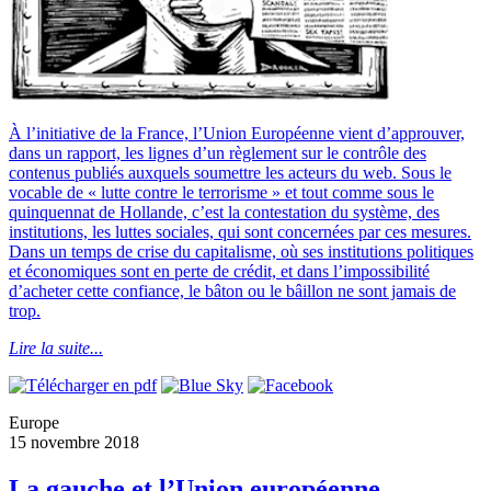
À l’initiative de la France, l’Union Européenne vient d’approuver,
dans un rapport, les lignes d’un règlement sur le contrôle des
contenus publiés auxquels soumettre les acteurs du web. Sous le
vocable de « lutte contre le terrorisme » et tout comme sous le
quinquennat de Hollande, c’est la contestation du système, des
institutions, les luttes sociales, qui sont concernées par ces mesures.
Dans un temps de crise du capitalisme, où ses institutions politiques
et économiques sont en perte de crédit, et dans l’impossibilité
d’acheter cette confiance, le bâton ou le bâillon ne sont jamais de
trop.
Lire la suite...
Europe
15 novembre 2018
La gauche et l’Union européenne