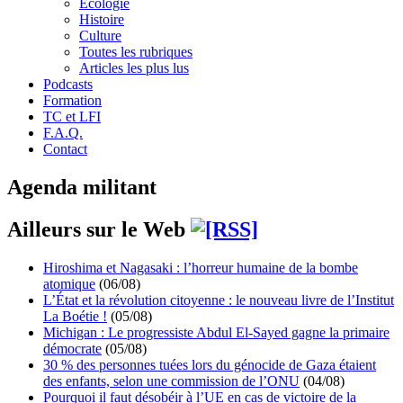
Écologie
Histoire
Culture
Toutes les rubriques
Articles les plus lus
Podcasts
Formation
TC et LFI
F.A.Q.
Contact
Agenda militant
Ailleurs sur le Web
Hiroshima et Nagasaki : l’horreur humaine de la bombe
atomique
(06/08)
L’État et la révolution citoyenne : le nouveau livre de l’Institut
La Boétie !
(05/08)
Michigan : Le progressiste Abdul El-Sayed gagne la primaire
démocrate
(05/08)
30 % des personnes tuées lors du génocide de Gaza étaient
des enfants, selon une commission de l’ONU
(04/08)
Pourquoi il faut désobéir à l’UE en cas de victoire de la