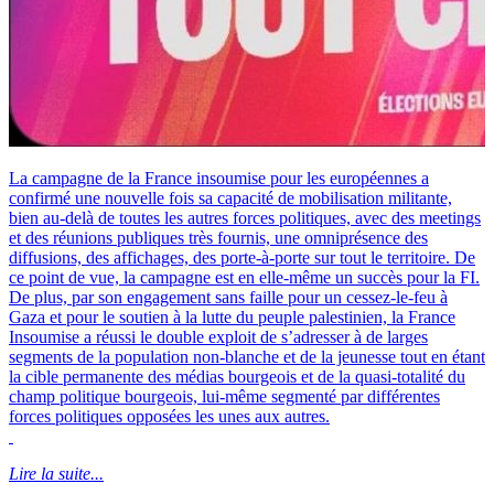
La campagne de la France insoumise pour les européennes a
confirmé une nouvelle fois sa capacité de mobilisation militante,
bien au-delà de toutes les autres forces politiques, avec des meetings
et des réunions publiques très fournis, une omniprésence des
diffusions, des affichages, des porte-à-porte sur tout le territoire. De
ce point de vue, la campagne est en elle-même un succès pour la FI.
De plus, par son engagement sans faille pour un cessez-le-feu à
Gaza et pour le soutien à la lutte du peuple palestinien, la France
Insoumise a réussi le double exploit de s’adresser à de larges
segments de la population non-blanche et de la jeunesse tout en étant
la cible permanente des médias bourgeois et de la quasi-totalité du
champ politique bourgeois, lui-même segmenté par différentes
forces politiques opposées les unes aux autres.
Lire la suite...