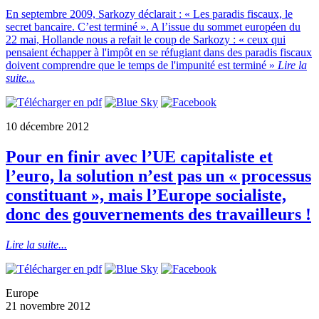
En septembre 2009, Sarkozy déclarait : « Les paradis fiscaux, le
secret bancaire. C’est terminé ». A l’issue du sommet européen du
22 mai, Hollande nous a refait le coup de Sarkozy : « ceux qui
pensaient échapper à l'impôt en se réfugiant dans des paradis fiscaux
doivent comprendre que le temps de l'impunité est terminé »
Lire la
suite...
10 décembre 2012
Pour en finir avec l’UE capitaliste et
l’euro, la solution n’est pas un « processus
constituant », mais l’Europe socialiste,
donc des gouvernements des travailleurs !
Lire la suite...
Europe
21 novembre 2012