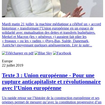
Mardi matin 21 juillet, la machine médiatique a célébré un « accord
historique » transformant l’Union européenne en un espace de
solidarité avec mutualisation des dettes et transferts budgétaires.
Merkel et Macron (les « généreux ») auraient fait plier les
« frugaux » ou les « radins » (Pays-Bas, Suède, Danemark,
Autriche) moyennant quelques aménagements.
Lire la suite...
Europe
22 juillet 2019
Texte 3 : Union européenne - Pour une
rupture anticapitaliste et révolutionnaire
avec l’Union européenne
Un rapide retour sur l’histoire de la construction européenne et ses
origines permet de mesurer qu’avec la constitution progressive d’un