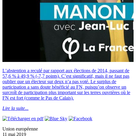
L’abstention a reculé par rapport aux élections de 2014, passant de
57,6 % à 49,9 % (-7,7 points). C’est significatif, mais il ne faut pas
oublier que un électeur sur deux n’a pas voté. Le surplus de
participation a sans doute bénéficié au FN, puisqu’on observe un
surcroît de participation plus important sur les terres ouvrières où le
FN est fort (comme le Pas de Calais).
Lire la suite...
Union européenne
11 mai 2019