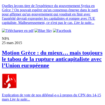
Quelles leçons tirer de l'expérience du gouvernement Syriza en
Grèce ? On pouvait espérer qu'un consensus émerge dans le parti
pour affirmer qu'un gouvernement qui voudrait en finir avec
l'austérité devrait exproprier les capitalistes et rompre avec l'UE
capitaliste. Malheureusement, ce n'est pas le cas.
Lire la suite...
NPA
25 mars 2015
Motion Grèce : du mieux… mais toujours
le tabou de la rupture anticapitaliste avec
l’Union européenne
Explication de vote de nos délégué-e-s à propos du CPN des 14-15
mars
Lire la suite...