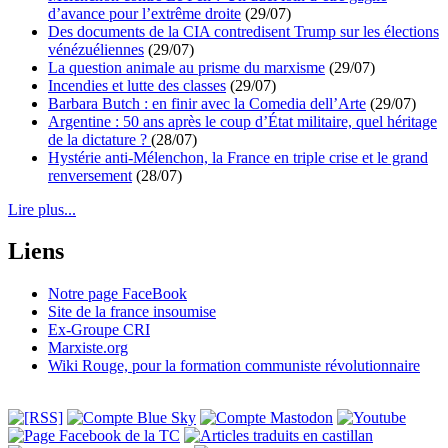
d’avance pour l’extrême droite
(29/07)
Des documents de la CIA contredisent Trump sur les élections
vénézuéliennes
(29/07)
La question animale au prisme du marxisme
(29/07)
Incendies et lutte des classes
(29/07)
Barbara Butch : en finir avec la Comedia dell’Arte
(29/07)
Argentine : 50 ans après le coup d’État militaire, quel héritage
de la dictature ?
(28/07)
Hystérie anti-Mélenchon, la France en triple crise et le grand
renversement
(28/07)
Lire plus...
Liens
Notre page FaceBook
Site de la france insoumise
Ex-Groupe CRI
Marxiste.org
Wiki Rouge, pour la formation communiste révolutionnaire