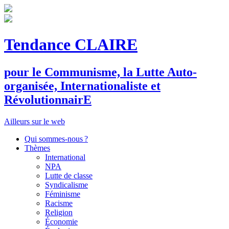
Tendance CLAIRE
pour le
C
ommunisme, la
L
utte
A
uto-
organisée,
I
nternationaliste et
R
évolutionnair
E
Ailleurs sur le web
Qui sommes-nous ?
Thèmes
International
NPA
Lutte de classe
Syndicalisme
Féminisme
Racisme
Religion
Économie