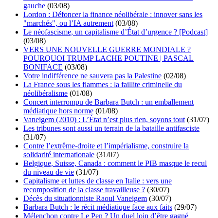
gauche
(03/08)
Lordon : Défoncer la finance néolibérale : innover sans les
"marchés", ou l’IA autrement
(03/08)
Le néofascisme, un capitalisme d’État d’urgence ? [Podcast]
(03/08)
VERS UNE NOUVELLE GUERRE MONDIALE ?
POURQUOI TRUMP LACHE POUTINE | PASCAL
BONIFACE
(03/08)
Votre indifférence ne sauvera pas la Palestine
(02/08)
La France sous les flammes : la faillite criminelle du
néolibéralisme
(01/08)
Concert interrompu de Barbara Butch : un emballement
médiatique hors norme
(01/08)
Vaneigem (2010) : L’État n’est plus rien, soyons tout
(31/07)
Les tribunes sont aussi un terrain de la bataille antifasciste
(31/07)
Contre l’extrême-droite et l’impérialisme, construire la
solidarité internationale
(31/07)
Belgique, Suisse, Canada : comment le PIB masque le recul
du niveau de vie
(31/07)
Capitalisme et luttes de classe en Italie : vers une
recomposition de la classe travailleuse ?
(30/07)
Décès du situationniste Raoul Vaneigem
(30/07)
Barbara Butch : le récit médiatique face aux faits
(29/07)
Mélenchon contre Le Pen ? Un duel loin d’être gagné