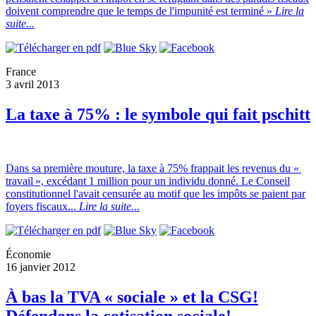
doivent comprendre que le temps de l'impunité est terminé »
Lire la
suite...
France
3 avril 2013
La taxe à 75% : le symbole qui fait pschitt
Dans sa première mouture, la taxe à 75% frappait les revenus du «
travail », excédant 1 million pour un individu donné. Le Conseil
constitutionnel l'avait censurée au motif que les impôts se paient par
foyers fiscaux...
Lire la suite...
Économie
16 janvier 2012
À bas la TVA « sociale » et la CSG!
Défendons la cotisation sociale!