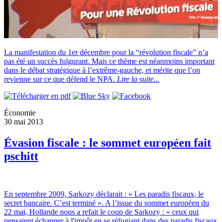
La manifestation du 1er décembre pour la “révolution fiscale” n’a
pas été un succès fulgurant. Mais ce thème est néanmoins important
dans le débat stratégique à l’extrême-gauche, et mérite que l’on
revienne sur ce que défend le NPA.
Lire la suite...
Économie
30 mai 2013
Évasion fiscale : le sommet européen fait
pschitt
En septembre 2009, Sarkozy déclarait : « Les paradis fiscaux, le
secret bancaire. C’est terminé ». A l’issue du sommet européen du
22 mai, Hollande nous a refait le coup de Sarkozy : « ceux qui
pensaient échapper à l'impôt en se réfugiant dans des paradis fiscaux