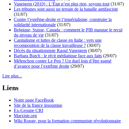
Vaneigem (2010) : L’État n’est plus rien, soyons tout
(31/07)
Les tribunes sont aussi un terrain de la bataille antifasciste
(31/07)
Contre l’extrême-droite et l’impérialisme, construire la
solidarité internationale
(31/07)
Belgique, Suisse, Canada : comment le PIB masque le recul
du niveau de vie
(31/07)
Capitalisme et luttes de classe en Italie : vers une
recomposition de la classe travailleuse ?
(30/07)
Décès du situationniste Raoul Vaneigem
(30/07)
Barbara Butch : le récit médiatique face aux faits
(29/07)
Mélenchon contre Le Pen ? Un duel loin d’être gagné
d’avance pour l’extrême droite
(29/07)
Lire plus...
Liens
Notre page FaceBook
Site de la france insoumise
Ex-Groupe CRI
Marxiste.org
Wiki Rouge, pour la formation communiste révolutionnaire