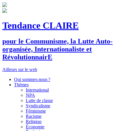
Tendance CLAIRE
pour le
C
ommunisme, la
L
utte
A
uto-
organisée,
I
nternationaliste et
R
évolutionnair
E
Ailleurs sur le web
Qui sommes-nous ?
Thèmes
International
NPA
Lutte de classe
Syndicalisme
Féminisme
Racisme
Religion
Économie