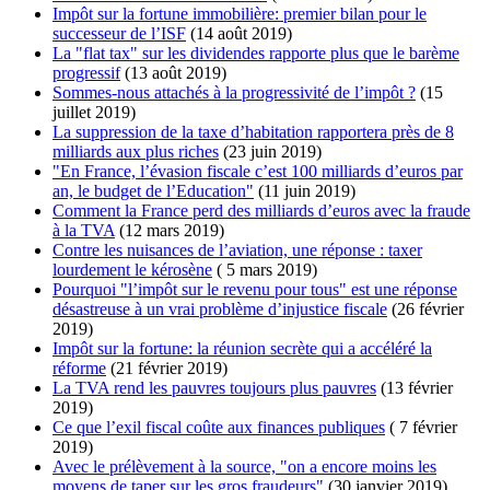
Impôt sur la fortune immobilière: premier bilan pour le
successeur de l’ISF
(14 août 2019)
La "flat tax" sur les dividendes rapporte plus que le barème
progressif
(13 août 2019)
Sommes-nous attachés à la progressivité de l’impôt ?
(15
juillet 2019)
La suppression de la taxe d’habitation rapportera près de 8
milliards aux plus riches
(23 juin 2019)
"En France, l’évasion fiscale c’est 100 milliards d’euros par
an, le budget de l’Education"
(11 juin 2019)
Comment la France perd des milliards d’euros avec la fraude
à la TVA
(12 mars 2019)
Contre les nuisances de l’aviation, une réponse : taxer
lourdement le kérosène
( 5 mars 2019)
Pourquoi "l’impôt sur le revenu pour tous" est une réponse
désastreuse à un vrai problème d’injustice fiscale
(26 février
2019)
Impôt sur la fortune: la réunion secrète qui a accéléré la
réforme
(21 février 2019)
La TVA rend les pauvres toujours plus pauvres
(13 février
2019)
Ce que l’exil fiscal coûte aux finances publiques
( 7 février
2019)
Avec le prélèvement à la source, "on a encore moins les
moyens de taper sur les gros fraudeurs"
(30 janvier 2019)