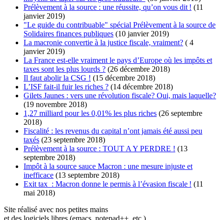
Prélèvement à la source : une réussite, qu’on vous dit !
(11
janvier 2019)
"Le guide du contribuable" spécial Prélèvement à la source de
Solidaires finances publiques
(10 janvier 2019)
La macronie convertie à la justice fiscale, vraiment?
( 4
janvier 2019)
La France est-elle vraiment le pays d’Europe où les impôts et
taxes sont les plus lourds ?
(26 décembre 2018)
Il faut abolir la CSG !
(15 décembre 2018)
L’ISF fait-il fuir les riches ?
(14 décembre 2018)
Gilets Jaunes : vers une révolution fiscale? Oui, mais laquelle?
(19 novembre 2018)
1,27 milliard pour les 0,01% les plus riches
(26 septembre
2018)
Fiscalité : les revenus du capital n’ont jamais été aussi peu
taxés
(23 septembre 2018)
Prélèvement à la source : TOUT A Y PERDRE !
(13
septembre 2018)
Impôt à la source sauce Macron : une mesure injuste et
inefficace
(13 septembre 2018)
Exit tax : Macron donne le permis à l’évasion fiscale !
(11
mai 2018)
Site réalisé avec nos petites mains
et des logiciels libres (emacs, notepad++, etc.).