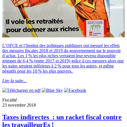
L’OFCE et l’Institut des politiques publiques ont mesuré les effets
des mesures fiscales 2018 et 2019 du gouvernement sur le pouvoir
d’achat. Les 1 % les plus riches verraient leur revenu disponible
grimper de 6,4 % (entre 2017 et 2019) grâce à ces mesures alors que
les gains seraient inférieurs à 2 % pour tous les autres, et même
négatifs pour les 10 % les plus pauvres.
Lire la suite...
Fiscalité
23 novembre 2018
Taxes indirectes : un racket fiscal contre
les travailleurEs !