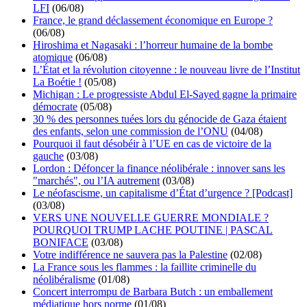
LFI
(06/08)
France, le grand déclassement économique en Europe ?
(06/08)
Hiroshima et Nagasaki : l’horreur humaine de la bombe
atomique
(06/08)
L’État et la révolution citoyenne : le nouveau livre de l’Institut
La Boétie !
(05/08)
Michigan : Le progressiste Abdul El-Sayed gagne la primaire
démocrate
(05/08)
30 % des personnes tuées lors du génocide de Gaza étaient
des enfants, selon une commission de l’ONU
(04/08)
Pourquoi il faut désobéir à l’UE en cas de victoire de la
gauche
(03/08)
Lordon : Défoncer la finance néolibérale : innover sans les
"marchés", ou l’IA autrement
(03/08)
Le néofascisme, un capitalisme d’État d’urgence ? [Podcast]
(03/08)
VERS UNE NOUVELLE GUERRE MONDIALE ?
POURQUOI TRUMP LACHE POUTINE | PASCAL
BONIFACE
(03/08)
Votre indifférence ne sauvera pas la Palestine
(02/08)
La France sous les flammes : la faillite criminelle du
néolibéralisme
(01/08)
Concert interrompu de Barbara Butch : un emballement
médiatique hors norme
(01/08)