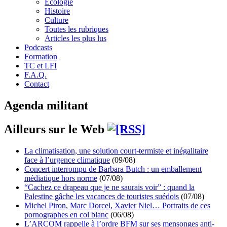
Écologie
Histoire
Culture
Toutes les rubriques
Articles les plus lus
Podcasts
Formation
TC et LFI
F.A.Q.
Contact
Agenda militant
Ailleurs sur le Web
La climatisation, une solution court-termiste et inégalitaire
face à l’urgence climatique
(09/08)
Concert interrompu de Barbara Butch : un emballement
médiatique hors norme
(07/08)
“Cachez ce drapeau que je ne saurais voir” : quand la
Palestine gâche les vacances de touristes suédois
(07/08)
Michel Piron, Marc Dorcel, Xavier Niel… Portraits de ces
pornographes en col blanc
(06/08)
L’ARCOM rappelle à l’ordre BFM sur ses mensonges anti-