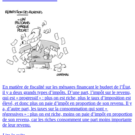
En matière de fiscalité sur les ménages finançant le budget de l’État,
il y a deux grands types d’impôts. D’une part, l’impôt sur le revenu,
qui est « progressif » : plus on est riche, plus le taux d’imposition est
élevé, et donc plus on paie d’impôt en proportion de son revenu. Il y
a, d’autre part, les taxes sur la consommation qui sont «
régressives » : plus on est riche, moins on paie d’impôt en proportion
de son revenu, car les riches consomment une part moins importante
de leur revenu.