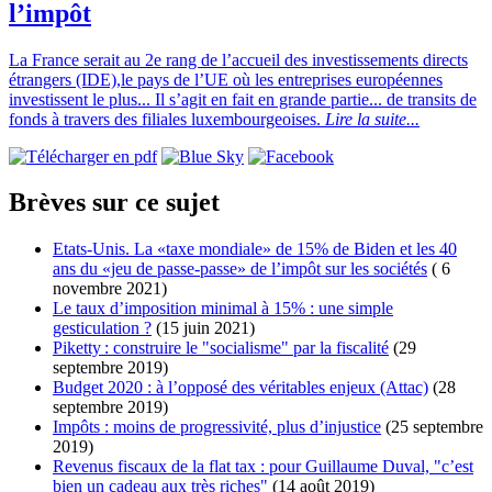
l’impôt
La France serait au 2e rang de l’accueil des investissements directs
étrangers (IDE),le pays de l’UE où les entreprises européennes
investissent le plus... Il s’agit en fait en grande partie... de transits de
fonds à travers des filiales luxembourgeoises.
Lire la suite...
Brèves sur ce sujet
Etats-Unis. La «taxe mondiale» de 15% de Biden et les 40
ans du «jeu de passe-passe» de l’impôt sur les sociétés
( 6
novembre 2021)
Le taux d’imposition minimal à 15% : une simple
gesticulation ?
(15 juin 2021)
Piketty : construire le "socialisme" par la fiscalité
(29
septembre 2019)
Budget 2020 : à l’opposé des véritables enjeux (Attac)
(28
septembre 2019)
Impôts : moins de progressivité, plus d’injustice
(25 septembre
2019)
Revenus fiscaux de la flat tax : pour Guillaume Duval, "c’est
bien un cadeau aux très riches"
(14 août 2019)