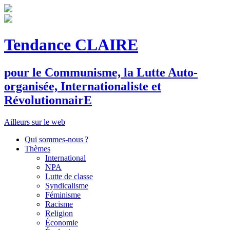
Tendance CLAIRE
pour le
C
ommunisme, la
L
utte
A
uto-
organisée,
I
nternationaliste et
R
évolutionnair
E
Ailleurs sur le web
Qui sommes-nous ?
Thèmes
International
NPA
Lutte de classe
Syndicalisme
Féminisme
Racisme
Religion
Économie