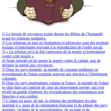
1) Le besoin de croyances existe depuis les débuts de l’humanité,
avant les religions instituées.
2) Les religions
en tant qu’institutions et idéologies
sont des produits
sociaux et historiques œuvrant à la reproduction de l'ordre social.
3)
«
La religion est à la fois expression de la misère et protestation
contre cette misère »
4) Notre priorité est de mener la guerre contre le capital, non de
déclarer la guerre aux croyances.
5) Dans les pays dominés, la montée de courants politiques se
revendiquant de l'islam exprime souvent une réaction à l’hégémonie
coloniale.
6) Dans les pays impérialistes comme la France, la montée de l'islam
se situe dans un contexte de crise du mouvement ouvrier, qui s'est
révélé incapable d'intégrer les revendications des populations non
blanches à son combat.
7) L'islam est aussi, de fait, la religion des prolétaires les plus
opprimé·e·s, issus de la colonisation française et du pillage des pays
dominés, victimes de la surexploitation, du racisme et de