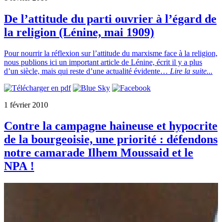
De l’attitude du parti ouvrier à l’égard de
la religion (Lénine, mai 1909)
Pour nourrir la réflexion sur l’attitude du marxisme face à la religion,
nous publions ici un important article de Lénine, écrit il y a plus
d’un siècle, mais qui reste d’une actualité évidente…
Lire la suite...
1 février 2010
Contre la campagne haineuse et hypocrite
de la bourgeoisie, une priorité : défendons
notre camarade Ilhem Moussaid et le
NPA !