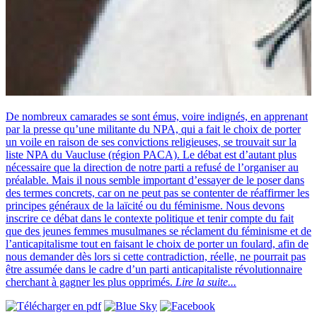
De nombreux camarades se sont émus, voire indignés, en apprenant
par la presse qu’une militante du NPA, qui a fait le choix de porter
un voile en raison de ses convictions religieuses, se trouvait sur la
liste NPA du Vaucluse (région PACA). Le débat est d’autant plus
nécessaire que la direction de notre parti a refusé de l’organiser au
préalable. Mais il nous semble important d’essayer de le poser dans
des termes concrets, car on ne peut pas se contenter de réaffirmer les
principes généraux de la laïcité ou du féminisme. Nous devons
inscrire ce débat dans le contexte politique et tenir compte du fait
que des jeunes femmes musulmanes se réclament du féminisme et de
l’anticapitalisme tout en faisant le choix de porter un foulard, afin de
nous demander dès lors si cette contradiction, réelle, ne pourrait pas
être assumée dans le cadre d’un parti anticapitaliste révolutionnaire
cherchant à gagner les plus opprimés.
Lire la suite...