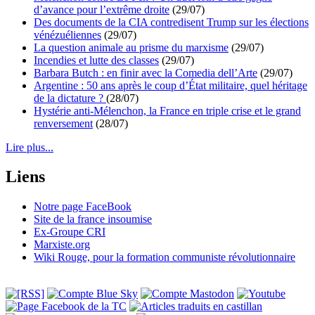
d’avance pour l’extrême droite
(29/07)
Des documents de la CIA contredisent Trump sur les élections
vénézuéliennes
(29/07)
La question animale au prisme du marxisme
(29/07)
Incendies et lutte des classes
(29/07)
Barbara Butch : en finir avec la Comedia dell’Arte
(29/07)
Argentine : 50 ans après le coup d’État militaire, quel héritage
de la dictature ?
(28/07)
Hystérie anti-Mélenchon, la France en triple crise et le grand
renversement
(28/07)
Lire plus...
Liens
Notre page FaceBook
Site de la france insoumise
Ex-Groupe CRI
Marxiste.org
Wiki Rouge, pour la formation communiste révolutionnaire