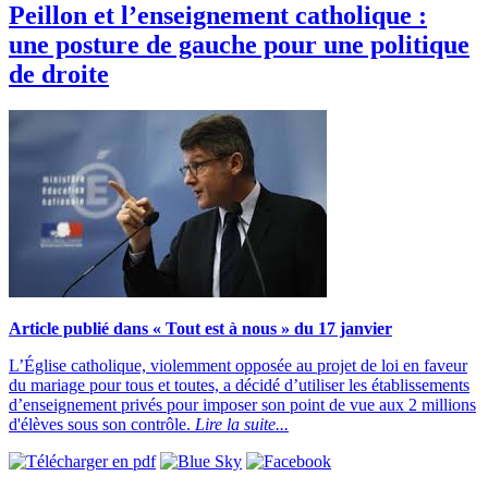
Peillon et l’enseignement catholique :
une posture de gauche pour une politique
de droite
Article publié dans « Tout est à nous » du 17 janvier
L’Église catholique, violemment opposée au projet de loi en faveur
du mariage pour tous et toutes, a décidé d’utiliser les établissements
d’enseignement privés pour imposer son point de vue aux 2 millions
d'élèves sous son contrôle.
Lire la suite...