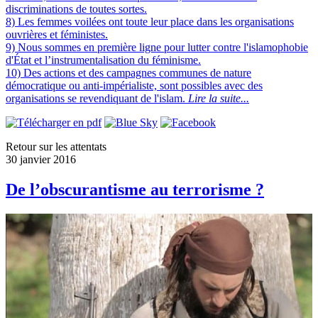
discriminations de toutes sortes.
8) Les femmes voilées ont toute leur place dans les organisations
ouvrières et féministes.
9) Nous sommes en première ligne pour lutter contre l'islamophobie
d'État et l’instrumentalisation du féminisme.
10) Des actions et des campagnes communes de nature
démocratique ou anti-impérialiste, sont possibles avec des
organisations se revendiquant de l'islam.
Lire la suite...
Retour sur les attentats
30 janvier 2016
De l’obscurantisme au terrorisme ?