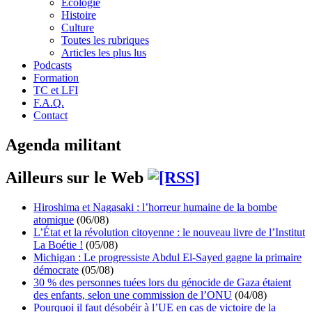
Écologie
Histoire
Culture
Toutes les rubriques
Articles les plus lus
Podcasts
Formation
TC et LFI
F.A.Q.
Contact
Agenda militant
Ailleurs sur le Web
Hiroshima et Nagasaki : l’horreur humaine de la bombe
atomique
(06/08)
L’État et la révolution citoyenne : le nouveau livre de l’Institut
La Boétie !
(05/08)
Michigan : Le progressiste Abdul El-Sayed gagne la primaire
démocrate
(05/08)
30 % des personnes tuées lors du génocide de Gaza étaient
des enfants, selon une commission de l’ONU
(04/08)
Pourquoi il faut désobéir à l’UE en cas de victoire de la