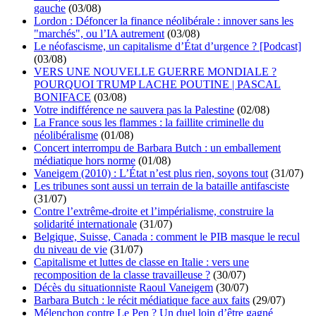
gauche
(03/08)
Lordon : Défoncer la finance néolibérale : innover sans les
"marchés", ou l’IA autrement
(03/08)
Le néofascisme, un capitalisme d’État d’urgence ? [Podcast]
(03/08)
VERS UNE NOUVELLE GUERRE MONDIALE ?
POURQUOI TRUMP LACHE POUTINE | PASCAL
BONIFACE
(03/08)
Votre indifférence ne sauvera pas la Palestine
(02/08)
La France sous les flammes : la faillite criminelle du
néolibéralisme
(01/08)
Concert interrompu de Barbara Butch : un emballement
médiatique hors norme
(01/08)
Vaneigem (2010) : L’État n’est plus rien, soyons tout
(31/07)
Les tribunes sont aussi un terrain de la bataille antifasciste
(31/07)
Contre l’extrême-droite et l’impérialisme, construire la
solidarité internationale
(31/07)
Belgique, Suisse, Canada : comment le PIB masque le recul
du niveau de vie
(31/07)
Capitalisme et luttes de classe en Italie : vers une
recomposition de la classe travailleuse ?
(30/07)
Décès du situationniste Raoul Vaneigem
(30/07)
Barbara Butch : le récit médiatique face aux faits
(29/07)
Mélenchon contre Le Pen ? Un duel loin d’être gagné