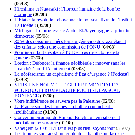
(06/08)
Hiroshima et Nagasaki : l’horreur humaine de la bombe
atomique
(06/08)
L’État et la révolution citoyenne : le nouveau livre de l’Institut
La Boétie !
(05/08)
Michigan : Le progressiste Abdul El-Sayed gagne la primaire
démocrate
(05/08)
30 % des personnes tuées lors du génocide de Gaza étaient
des enfants, selon une commission de l’ONU
(04/08)
Pourquoi il faut désobéir à l’UE en cas de victoire de la
gauche
(03/08)
Lordon : Défoncer la finance néolibérale : innover sans les
"marchés", ou l’IA autrement
(03/08)
Le néofascisme, un capitalisme d’État d’urgence ? [Podcast]
(03/08)
VERS UNE NOUVELLE GUERRE MONDIALE ?
POURQUOI TRUMP LACHE POUTINE | PASCAL
BONIFACE
(03/08)
Votre indifférence ne sauvera pas la Palestine
(02/08)
La France sous les flammes : la faillite criminelle du
néolibéralisme
(01/08)
Concert interrompu de Barbara Butch : un emballement
médiatique hors norme
(01/08)
Vaneigem (2010) : L’État n’est plus rien, soyons tout
(31/07)
Les tribunes sont aussi un terrain de la bataille antifasciste