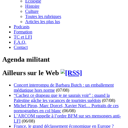
Écologie
Histoire
Culture
Toutes les rubriques
Articles les plus lus
Podcasts
Formation
TC et LFI
F.A.Q.
Contact
Agenda militant
Ailleurs sur le Web
Concert interrompu de Barbara Butch : un emballement
médiatique hors norme
(07/08)
“Cachez ce drapeau que je ne saurais voir” : quand la
Palestine gâche les vacances de touristes suédois
(07/08)
Michel Piron, Marc Dorcel, Xavier Niel… Portraits de ces
pornographes en col blanc
(06/08)
L’ARCOM rappelle à l’ordre BFM sur ses mensonges anti-
LFI
(06/08)
France, le grand déclassement économique en Europe ?