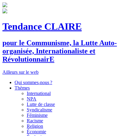
Tendance CLAIRE
pour le
C
ommunisme, la
L
utte
A
uto-
organisée,
I
nternationaliste et
R
évolutionnair
E
Ailleurs sur le web
Qui sommes-nous ?
Thèmes
International
NPA
Lutte de classe
Syndicalisme
Féminisme
Racisme
Religion
Économie