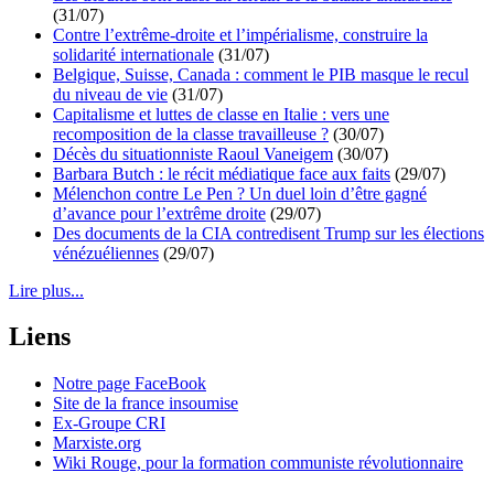
(31/07)
Contre l’extrême-droite et l’impérialisme, construire la
solidarité internationale
(31/07)
Belgique, Suisse, Canada : comment le PIB masque le recul
du niveau de vie
(31/07)
Capitalisme et luttes de classe en Italie : vers une
recomposition de la classe travailleuse ?
(30/07)
Décès du situationniste Raoul Vaneigem
(30/07)
Barbara Butch : le récit médiatique face aux faits
(29/07)
Mélenchon contre Le Pen ? Un duel loin d’être gagné
d’avance pour l’extrême droite
(29/07)
Des documents de la CIA contredisent Trump sur les élections
vénézuéliennes
(29/07)
Lire plus...
Liens
Notre page FaceBook
Site de la france insoumise
Ex-Groupe CRI
Marxiste.org
Wiki Rouge, pour la formation communiste révolutionnaire