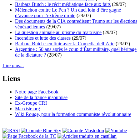
Barbara Butch : le récit médiatique face aux faits
(29/07)
Mélenchon contre Le Pen ? Un duel loin d’être gagné
d’avance pour l’extrême droite
(29/07)
Des documents de la CIA contredisent Trump sur les élections
vénézuéliennes
(29/07)
La question animale au prisme du marxisme
(29/07)
Incendies et lutte des classes
(29/07)
Barbara Butch : en finir avec la Comedia dell’Arte
(29/07)
Argentine : 50 ans après le coup d’État militaire, quel héritage
de la dictature ?
(28/07)
Lire plus...
Liens
Notre page FaceBook
Site de la france insoumise
Ex-Groupe CRI
Marxiste.org
Wiki Rouge, pour la formation communiste révolutionnaire