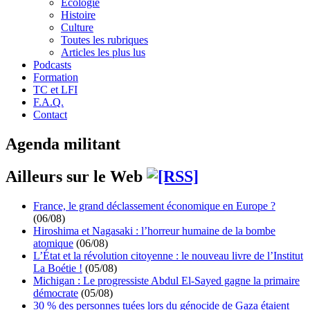
Écologie
Histoire
Culture
Toutes les rubriques
Articles les plus lus
Podcasts
Formation
TC et LFI
F.A.Q.
Contact
Agenda militant
Ailleurs sur le Web
France, le grand déclassement économique en Europe ?
(06/08)
Hiroshima et Nagasaki : l’horreur humaine de la bombe
atomique
(06/08)
L’État et la révolution citoyenne : le nouveau livre de l’Institut
La Boétie !
(05/08)
Michigan : Le progressiste Abdul El-Sayed gagne la primaire
démocrate
(05/08)
30 % des personnes tuées lors du génocide de Gaza étaient