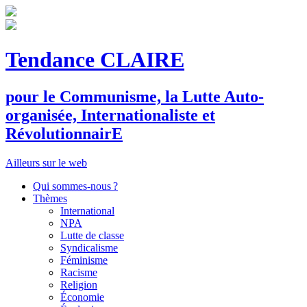
Tendance CLAIRE
pour le
C
ommunisme, la
L
utte
A
uto-
organisée,
I
nternationaliste et
R
évolutionnair
E
Ailleurs sur le web
Qui sommes-nous ?
Thèmes
International
NPA
Lutte de classe
Syndicalisme
Féminisme
Racisme
Religion
Économie