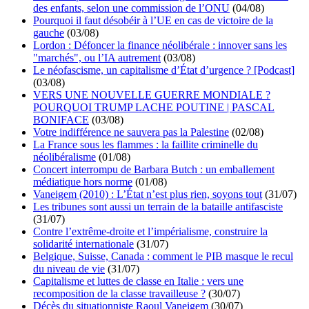
des enfants, selon une commission de l’ONU
(04/08)
Pourquoi il faut désobéir à l’UE en cas de victoire de la
gauche
(03/08)
Lordon : Défoncer la finance néolibérale : innover sans les
"marchés", ou l’IA autrement
(03/08)
Le néofascisme, un capitalisme d’État d’urgence ? [Podcast]
(03/08)
VERS UNE NOUVELLE GUERRE MONDIALE ?
POURQUOI TRUMP LACHE POUTINE | PASCAL
BONIFACE
(03/08)
Votre indifférence ne sauvera pas la Palestine
(02/08)
La France sous les flammes : la faillite criminelle du
néolibéralisme
(01/08)
Concert interrompu de Barbara Butch : un emballement
médiatique hors norme
(01/08)
Vaneigem (2010) : L’État n’est plus rien, soyons tout
(31/07)
Les tribunes sont aussi un terrain de la bataille antifasciste
(31/07)
Contre l’extrême-droite et l’impérialisme, construire la
solidarité internationale
(31/07)
Belgique, Suisse, Canada : comment le PIB masque le recul
du niveau de vie
(31/07)
Capitalisme et luttes de classe en Italie : vers une
recomposition de la classe travailleuse ?
(30/07)
Décès du situationniste Raoul Vaneigem
(30/07)