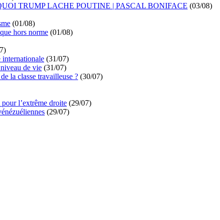
UOI TRUMP LACHE POUTINE | PASCAL BONIFACE
(03/08)
isme
(01/08)
ique hors norme
(01/08)
7)
é internationale
(31/07)
niveau de vie
(31/07)
de la classe travailleuse ?
(30/07)
pour l’extrême droite
(29/07)
vénézuéliennes
(29/07)