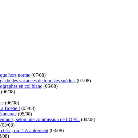
ique hors norme
(07/08)
 gâche les vacances de touristes suédois
(07/08)
ographes en col blanc
(06/08)
(06/08)
ue
(06/08)
La Boétie !
(05/08)
démocrate
(05/08)
s enfants, selon une commission de l’ONU
(04/08)
(03/08)
rchés", ou l’IA autrement
(03/08)
3/08)