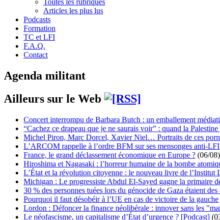
Toutes les rubriques
Articles les plus lus
Podcasts
Formation
TC et LFI
F.A.Q.
Contact
Agenda militant
Ailleurs sur le Web
Concert interrompu de Barbara Butch : un emballement médiat
“Cachez ce drapeau que je ne saurais voir” : quand la Palestine
Michel Piron, Marc Dorcel, Xavier Niel… Portraits de ces porn
L’ARCOM rappelle à l’ordre BFM sur ses mensonges anti-LFI
France, le grand déclassement économique en Europe ?
(06/08)
Hiroshima et Nagasaki : l’horreur humaine de la bombe atomiq
L’État et la révolution citoyenne : le nouveau livre de l’Institut 
Michigan : Le progressiste Abdul El-Sayed gagne la primaire 
30 % des personnes tuées lors du génocide de Gaza étaient de
Pourquoi il faut désobéir à l’UE en cas de victoire de la gauche
Lordon : Défoncer la finance néolibérale : innover sans les "ma
Le néofascisme, un capitalisme d’État d’urgence ? [Podcast]
(0