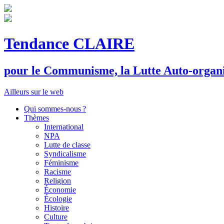
Tendance CLAIRE
pour le
C
ommunisme, la
L
utte
A
uto-organ
Ailleurs sur le web
Qui sommes-nous ?
Thèmes
International
NPA
Lutte de classe
Syndicalisme
Féminisme
Racisme
Religion
Économie
Écologie
Histoire
Culture