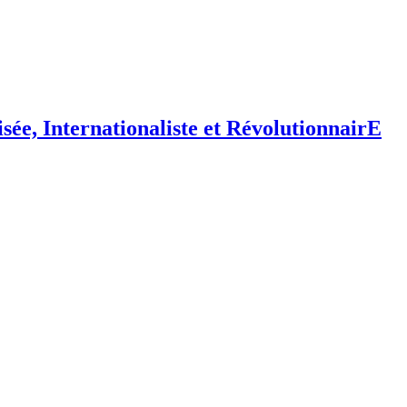
isée,
I
nternationaliste et
R
évolutionnair
E