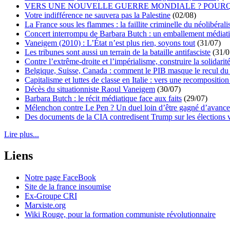
VERS UNE NOUVELLE GUERRE MONDIALE ? POURQ
Votre indifférence ne sauvera pas la Palestine
(02/08)
La France sous les flammes : la faillite criminelle du néolibéral
Concert interrompu de Barbara Butch : un emballement médiat
Vaneigem (2010) : L’État n’est plus rien, soyons tout
(31/07)
Les tribunes sont aussi un terrain de la bataille antifasciste
(31/0
Contre l’extrême-droite et l’impérialisme, construire la solidarit
Belgique, Suisse, Canada : comment le PIB masque le recul du 
Capitalisme et luttes de classe en Italie : vers une recomposition 
Décès du situationniste Raoul Vaneigem
(30/07)
Barbara Butch : le récit médiatique face aux faits
(29/07)
Mélenchon contre Le Pen ? Un duel loin d’être gagné d’avance 
Des documents de la CIA contredisent Trump sur les élections 
Lire plus...
Liens
Notre page FaceBook
Site de la france insoumise
Ex-Groupe CRI
Marxiste.org
Wiki Rouge, pour la formation communiste révolutionnaire