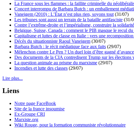
La France sous les flammes : la faillite criminelle du néolibéral
Concert interrompu de Barbara Butch : un emballement médiat
Vaneigem (2010) : L’État n’est plus rien, soyons tout
(31/07)
Les tribunes sont aussi un terrain de la bataille antifasciste
(31/0
Contre l’extrême-droite et l’impérialisme, construire la solidarit
Belgique, Suisse, Canada : comment le PIB masque le recul du 
Capitalisme et luttes de classe en Italie : vers une recomposition 
Décès du situationniste Raoul Vaneigem
(30/07)
Barbara Butch : le récit médiatique face aux faits
(29/07)
Mélenchon contre Le Pen ? Un duel loin d’être gagné d’avance 
Des documents de la CIA contredisent Trump sur les élections 
La question animale au prisme du marxisme
(29/07)
Incendies et lutte des classes
(29/07)
Lire plus...
Liens
Notre page FaceBook
Site de la france insoumise
Ex-Groupe CRI
Marxiste.org
Wiki Rouge, pour la formation communiste révolutionnaire