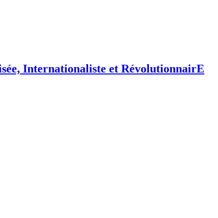
isée,
I
nternationaliste et
R
évolutionnair
E