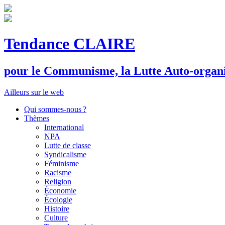
Tendance CLAIRE
pour le
C
ommunisme, la
L
utte
A
uto-organ
Ailleurs sur le web
Qui sommes-nous ?
Thèmes
International
NPA
Lutte de classe
Syndicalisme
Féminisme
Racisme
Religion
Économie
Écologie
Histoire
Culture