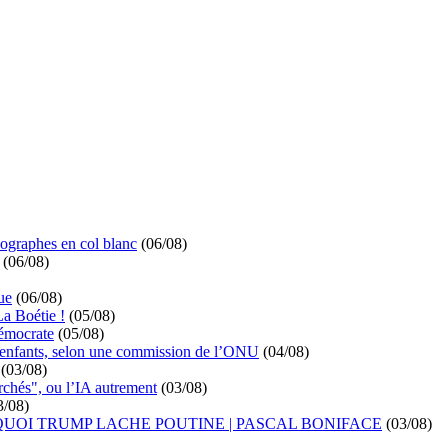
ographes en col blanc
(06/08)
(06/08)
ue
(06/08)
La Boétie !
(05/08)
démocrate
(05/08)
s enfants, selon une commission de l’ONU
(04/08)
(03/08)
rchés", ou l’IA autrement
(03/08)
3/08)
UOI TRUMP LACHE POUTINE | PASCAL BONIFACE
(03/08)