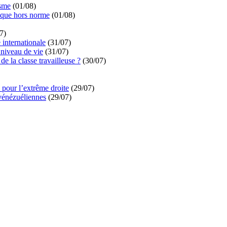
isme
(01/08)
ique hors norme
(01/08)
7)
é internationale
(31/07)
niveau de vie
(31/07)
de la classe travailleuse ?
(30/07)
pour l’extrême droite
(29/07)
vénézuéliennes
(29/07)