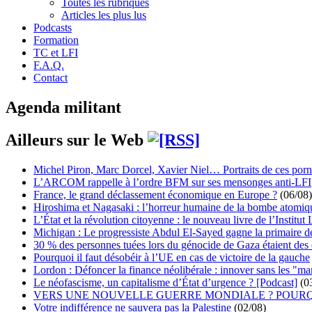
Toutes les rubriques
Articles les plus lus
Podcasts
Formation
TC et LFI
F.A.Q.
Contact
Agenda militant
Ailleurs sur le Web
Michel Piron, Marc Dorcel, Xavier Niel… Portraits de ces porn
L’ARCOM rappelle à l’ordre BFM sur ses mensonges anti-LFI
France, le grand déclassement économique en Europe ?
(06/08)
Hiroshima et Nagasaki : l’horreur humaine de la bombe atomiq
L’État et la révolution citoyenne : le nouveau livre de l’Institut 
Michigan : Le progressiste Abdul El-Sayed gagne la primaire 
30 % des personnes tuées lors du génocide de Gaza étaient de
Pourquoi il faut désobéir à l’UE en cas de victoire de la gauche
Lordon : Défoncer la finance néolibérale : innover sans les "ma
Le néofascisme, un capitalisme d’État d’urgence ? [Podcast]
(0
VERS UNE NOUVELLE GUERRE MONDIALE ? POURQ
Votre indifférence ne sauvera pas la Palestine
(02/08)