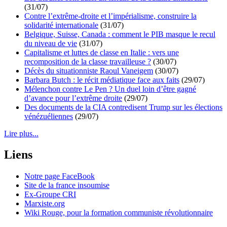
(31/07)
Contre l’extrême-droite et l’impérialisme, construire la
solidarité internationale
(31/07)
Belgique, Suisse, Canada : comment le PIB masque le recul
du niveau de vie
(31/07)
Capitalisme et luttes de classe en Italie : vers une
recomposition de la classe travailleuse ?
(30/07)
Décès du situationniste Raoul Vaneigem
(30/07)
Barbara Butch : le récit médiatique face aux faits
(29/07)
Mélenchon contre Le Pen ? Un duel loin d’être gagné
d’avance pour l’extrême droite
(29/07)
Des documents de la CIA contredisent Trump sur les élections
vénézuéliennes
(29/07)
Lire plus...
Liens
Notre page FaceBook
Site de la france insoumise
Ex-Groupe CRI
Marxiste.org
Wiki Rouge, pour la formation communiste révolutionnaire