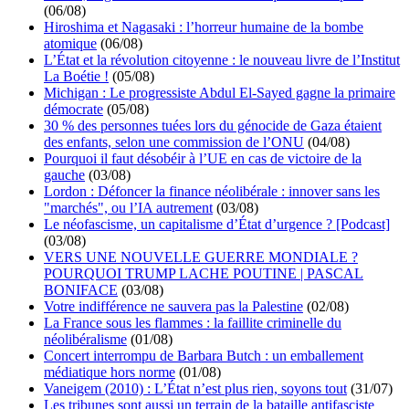
(06/08)
Hiroshima et Nagasaki : l’horreur humaine de la bombe
atomique
(06/08)
L’État et la révolution citoyenne : le nouveau livre de l’Institut
La Boétie !
(05/08)
Michigan : Le progressiste Abdul El-Sayed gagne la primaire
démocrate
(05/08)
30 % des personnes tuées lors du génocide de Gaza étaient
des enfants, selon une commission de l’ONU
(04/08)
Pourquoi il faut désobéir à l’UE en cas de victoire de la
gauche
(03/08)
Lordon : Défoncer la finance néolibérale : innover sans les
"marchés", ou l’IA autrement
(03/08)
Le néofascisme, un capitalisme d’État d’urgence ? [Podcast]
(03/08)
VERS UNE NOUVELLE GUERRE MONDIALE ?
POURQUOI TRUMP LACHE POUTINE | PASCAL
BONIFACE
(03/08)
Votre indifférence ne sauvera pas la Palestine
(02/08)
La France sous les flammes : la faillite criminelle du
néolibéralisme
(01/08)
Concert interrompu de Barbara Butch : un emballement
médiatique hors norme
(01/08)
Vaneigem (2010) : L’État n’est plus rien, soyons tout
(31/07)
Les tribunes sont aussi un terrain de la bataille antifasciste