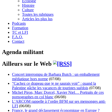
Écologie
Histoire
Culture
Toutes les rubriques
Articles les plus lus
Podcasts
Formation
TC et LFI
F.A.Q.
Contact
Agenda militant
Ailleurs sur le Web
Concert interrompu de Barbara Butch : un emballement
médiatique hors norme
(07/08)
“Cachez ce drapeau que je ne saurais voir” : quand la
Palestine gâche les vacances de touristes suédois
(07/08)
Michel Piron, Marc Dorcel, Xavier Niel… Portraits de ces
pornographes en col blanc
(06/08)
L’ARCOM rappelle à l’ordre BFM sur ses mensonges anti-
LFI
(06/08)
France, le grand déclassement économique en Europe ?