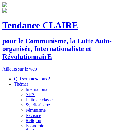
Tendance CLAIRE
pour le
C
ommunisme, la
L
utte
A
uto-
organisée,
I
nternationaliste et
R
évolutionnair
E
Ailleurs sur le web
Qui sommes-nous ?
Thèmes
International
NPA
Lutte de classe
Syndicalisme
Féminisme
Racisme
Religion
Économie