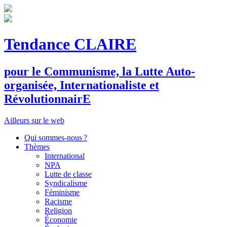
Tendance CLAIRE
pour le
C
ommunisme, la
L
utte
A
uto-
organisée,
I
nternationaliste et
R
évolutionnair
E
Ailleurs sur le web
Qui sommes-nous ?
Thèmes
International
NPA
Lutte de classe
Syndicalisme
Féminisme
Racisme
Religion
Économie