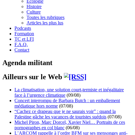
Écologie
Histoire
Culture
Toutes les rubriques
Articles les plus lus
Podcasts
Formation
TC et LFI
F.A.Q.
Contact
Agenda militant
Ailleurs sur le Web
La climatisation, une solution court-termiste et inégalitaire
face à l’urgence climatique
(09/08)
Concert interrompu de Barbara Butch : un emballement
médiatique hors norme
(07/08)
“Cachez ce drapeau que je ne saurais voir” : quand la
Palestine gâche les vacances de touristes suédois
(07/08)
Michel Piron, Marc Dorcel, Xavier Niel… Portraits de ces
pornographes en col blanc
(06/08)
L’ARCOM rappelle à l’ordre BFM sur ses mensonges anti-