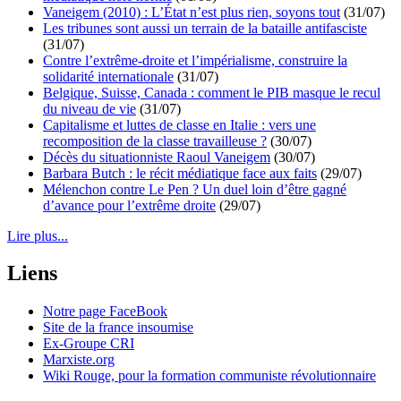
Vaneigem (2010) : L’État n’est plus rien, soyons tout
(31/07)
Les tribunes sont aussi un terrain de la bataille antifasciste
(31/07)
Contre l’extrême-droite et l’impérialisme, construire la
solidarité internationale
(31/07)
Belgique, Suisse, Canada : comment le PIB masque le recul
du niveau de vie
(31/07)
Capitalisme et luttes de classe en Italie : vers une
recomposition de la classe travailleuse ?
(30/07)
Décès du situationniste Raoul Vaneigem
(30/07)
Barbara Butch : le récit médiatique face aux faits
(29/07)
Mélenchon contre Le Pen ? Un duel loin d’être gagné
d’avance pour l’extrême droite
(29/07)
Lire plus...
Liens
Notre page FaceBook
Site de la france insoumise
Ex-Groupe CRI
Marxiste.org
Wiki Rouge, pour la formation communiste révolutionnaire