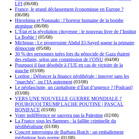
LFI
(06/08)
France, le grand déclassement économique en Europe ?
(06/08)
Hiroshima et Nagasaki : l’horreur humaine de la bombe
atomique
(06/08)
L’État et la révolution citoyenne : le nouveau livre de l’Institut
La Boétie !
(05/08)
Michigan : Le progressiste Abdul El-Sayed gagne la primaire
démocrate
(05/08)
30 % des personnes tuées lors du génocide de Gaza étaient
des enfants, selon une commission de l’ONU
(04/08)
Pourquoi il faut désobéir à l’UE en cas de victoire de la
gauche
(03/08)
Lordon : Défoncer la finance néolibérale : innover sans les
"marchés", ou l’IA autrement
(03/08)
Le néofascisme, un capitalisme d’État d’urgence ? [Podcast]
(03/08)
VERS UNE NOUVELLE GUERRE MONDIALE ?
POURQUOI TRUMP LACHE POUTINE | PASCAL
BONIFACE
(03/08)
Votre indifférence ne sauvera pas la Palestine
(02/08)
La France sous les flammes : la faillite criminelle du
néolibéralisme
(01/08)
Concert interrompu de Barbara Butch : un emballement
médiatique hors norme
(01/08)