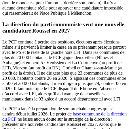
(tout le monde est pour l’union… derrière son poulain), il n’y a
aucune dynamique réelle pour appuyer une candidature impossible
qui rassemblerait de Place Publique à Mélenchon.
La direction du parti communiste veut une nouvelle
candidature Roussel en 2027
Le PCF continue à perdre des positions, élections après élections,
même s’il parvient à limiter la casse en se présentant presque partout
avec le PS et le reste de la gauche hors LFI. Dans les communes de
plus de 20 000 habitants, le PCF gagne deux villes (Nîmes et
Aubagne) et en perd 5 : Vénissieux et La Courneuve (au profit de
LFI), Vierzon (au profit du RN), Corbeil et Champs-sur-Marne (au
profit de la droite). Il ne dirigera plus que 23 communes de plus de
20 000, habitants contre 26 en 2020. S’agissant des communes entre
3 500 et 20 000 habitants, il n’en dirigera plus que 79, contre 106 en
2020. Il faut noter que le PCF disparaît du Rhône en l’absence
d’accord avec LFI, alors qu’il a davantage de conseillers
municipaux dans le 93 grâce à un accord départemental avec LFI
Le PCF a lancé la préparation de son prochain congrès qui se
tiendra début juillet 2026. Le projet de
base commune de la direction
du PCF
ne laisse aucun doute sur la stratégie de la direction :
présenter une nouvelle candidature Roussel en 2027. Alors que le