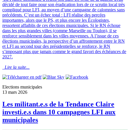
décidé de tout faire pour son éradication lors de ce scrutin local très
compliqué pour LFI, au moyen d’une campagne de calomnies sans
précédents. C’est un échec total : LFI réalise des percées
importantes, alors que le PS, et plus encore les Écologistes,
ressortent affaiblis de ces élections municipales. Si le RN échoue
dans les plus grandes villes (comme Marseille ou Toulon), il se
renforce sensiblement dans les villes moyennes. A l’issue de ces
élections municipales, la perspective d’un affrontement entre le RN
et LFI au second tour des présidentielles se renforce, le RN
s’imposant plus que jamais comme le grand favori des échéances de
2027.
Lire la suite...
Elections municipales
13 mars 2026
Les militant.e.s de la Tendance Claire
investi.e.s dans 10 campagnes LFI aux
municipales