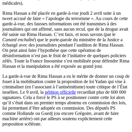
médicales).
Rima Hassan a été placée en garde-à-vue jeudi 2 avril suite à un
tweet accusé de faire « l’apologie du terrorisme ». Au cours de cette
garde-à-vue, des fausses informations ont été transmises à des
journalistes qui ont affirmé, sans aucun recul, que de la drogue avait
été saisie sur Rima Hassan. C’est faux, et nous savons (par le
Canard enchaîné
) que le porte-parole du ministère de la Justice a
échangé avec des journalistes pendant l’audition de Rima Hassan.
On peut ainsi faire l’hypothèse que cette opération de
désinformation n’est pas le fruit de l’initiative de quelques policiers
zélés. Toute la France Insoumise s’est mobilisée pour défendre Rima
Hassan et la manipulation a été exposée au grand jour.
La garde-à-vue de Rima Hassan a eu le mérite de donner un coup de
fouet à la mobilisation contre la proposition de loi Yadan qui vise à
criminaliser (en l’associant à l’antisémitisme) toute critique de l’État
israélien. Le 9 avril, la
pétition officielle
recueillait plus de 600 000
signatures. Cela a forcé le PS à se positionner contre cette loi alors
qu’il s’était dans un premier temps abstenu en commission des lois,
lui permettant d’être adoptée en commission. Des députés PS
comme Hollande ou Guedj (ou encore Grégoire, avant de faire
machine arrière) ont par ailleurs soutenu explicitement cette
proposition scélérate.