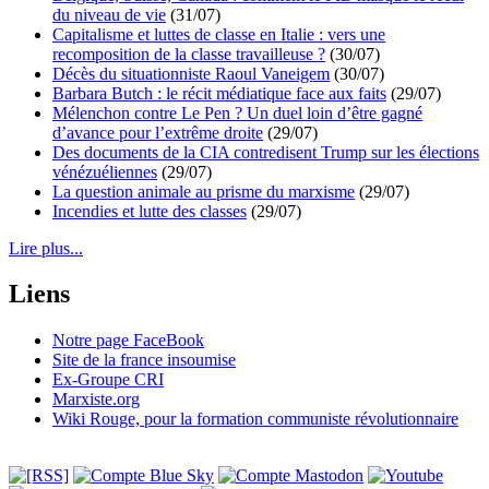
du niveau de vie
(31/07)
Capitalisme et luttes de classe en Italie : vers une
recomposition de la classe travailleuse ?
(30/07)
Décès du situationniste Raoul Vaneigem
(30/07)
Barbara Butch : le récit médiatique face aux faits
(29/07)
Mélenchon contre Le Pen ? Un duel loin d’être gagné
d’avance pour l’extrême droite
(29/07)
Des documents de la CIA contredisent Trump sur les élections
vénézuéliennes
(29/07)
La question animale au prisme du marxisme
(29/07)
Incendies et lutte des classes
(29/07)
Lire plus...
Liens
Notre page FaceBook
Site de la france insoumise
Ex-Groupe CRI
Marxiste.org
Wiki Rouge, pour la formation communiste révolutionnaire