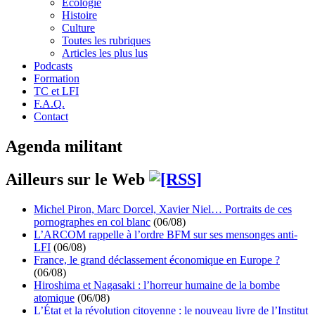
Écologie
Histoire
Culture
Toutes les rubriques
Articles les plus lus
Podcasts
Formation
TC et LFI
F.A.Q.
Contact
Agenda militant
Ailleurs sur le Web
Michel Piron, Marc Dorcel, Xavier Niel… Portraits de ces
pornographes en col blanc
(06/08)
L’ARCOM rappelle à l’ordre BFM sur ses mensonges anti-
LFI
(06/08)
France, le grand déclassement économique en Europe ?
(06/08)
Hiroshima et Nagasaki : l’horreur humaine de la bombe
atomique
(06/08)
L’État et la révolution citoyenne : le nouveau livre de l’Institut