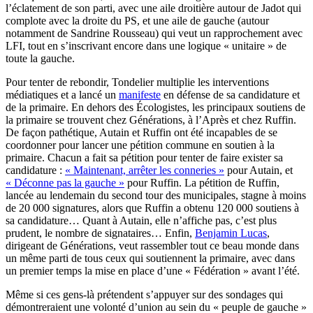
l’éclatement de son parti, avec une aile droitière autour de Jadot qui
complote avec la droite du PS, et une aile de gauche (autour
notamment de Sandrine Rousseau) qui veut un rapprochement avec
LFI, tout en s’inscrivant encore dans une logique « unitaire » de
toute la gauche.
Pour tenter de rebondir, Tondelier multiplie les interventions
médiatiques et a lancé un
manifeste
en défense de sa candidature et
de la primaire. En dehors des Écologistes, les principaux soutiens de
la primaire se trouvent chez Générations, à l’Après et chez Ruffin.
De façon pathétique, Autain et Ruffin ont été incapables de se
coordonner pour lancer une pétition commune en soutien à la
primaire. Chacun a fait sa pétition pour tenter de faire exister sa
candidature :
« Maintenant, arrêter les conneries »
pour Autain, et
« Déconne pas la gauche »
pour Ruffin. La pétition de Ruffin,
lancée au lendemain du second tour des municipales, stagne à moins
de 20 000 signatures, alors que Ruffin a obtenu 120 000 soutiens à
sa candidature… Quant à Autain, elle n’affiche pas, c’est plus
prudent, le nombre de signataires… Enfin,
Benjamin Lucas
,
dirigeant de Générations, veut rassembler tout ce beau monde dans
un même parti de tous ceux qui soutiennent la primaire, avec dans
un premier temps la mise en place d’une « Fédération » avant l’été.
Même si ces gens-là prétendent s’appuyer sur des sondages qui
démontreraient une volonté d’union au sein du « peuple de gauche »