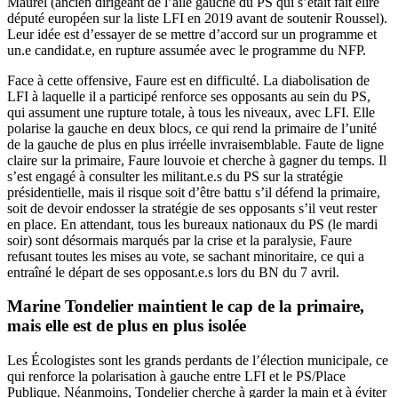
Maurel (ancien dirigeant de l’aile gauche du PS qui s’était fait élire
député européen sur la liste LFI en 2019 avant de soutenir Roussel).
Leur idée est d’essayer de se mettre d’accord sur un programme et
un.e candidat.e, en rupture assumée avec le programme du NFP.
Face à cette offensive, Faure est en difficulté. La diabolisation de
LFI à laquelle il a participé renforce ses opposants au sein du PS,
qui assument une rupture totale, à tous les niveaux, avec LFI. Elle
polarise la gauche en deux blocs, ce qui rend la primaire de l’unité
de la gauche de plus en plus irréelle invraisemblable. Faute de ligne
claire sur la primaire, Faure louvoie et cherche à gagner du temps. Il
s’est engagé à consulter les militant.e.s du PS sur la stratégie
présidentielle, mais il risque soit d’être battu s’il défend la primaire,
soit de devoir endosser la stratégie de ses opposants s’il veut rester
en place. En attendant, tous les bureaux nationaux du PS (le mardi
soir) sont désormais marqués par la crise et la paralysie, Faure
refusant toutes les mises au vote, se sachant minoritaire, ce qui a
entraîné le départ de ses opposant.e.s lors du BN du 7 avril.
Marine Tondelier maintient le cap de la primaire,
mais elle est de plus en plus isolée
Les Écologistes sont les grands perdants de l’élection municipale, ce
qui renforce la polarisation à gauche entre LFI et le PS/Place
Publique. Néanmoins, Tondelier cherche à garder la main et à éviter