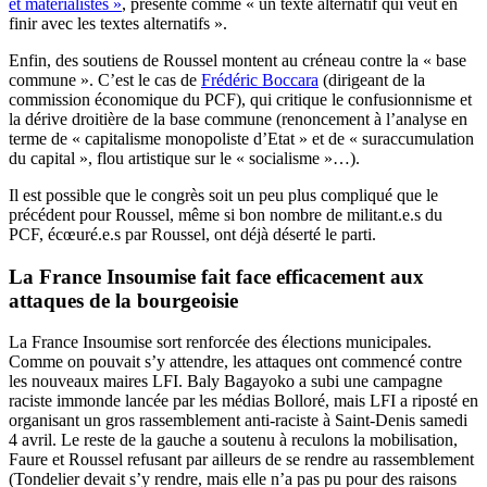
et matérialistes »
, présenté comme « un texte alternatif qui veut en
finir avec les textes alternatifs ».
Enfin, des soutiens de Roussel montent au créneau contre la « base
commune ». C’est le cas de
Frédéric Boccara
(dirigeant de la
commission économique du PCF), qui critique le confusionnisme et
la dérive droitière de la base commune (renoncement à l’analyse en
terme de « capitalisme monopoliste d’Etat » et de « suraccumulation
du capital », flou artistique sur le « socialisme »…).
Il est possible que le congrès soit un peu plus compliqué que le
précédent pour Roussel, même si bon nombre de militant.e.s du
PCF, écœuré.e.s par Roussel, ont déjà déserté le parti.
La France Insoumise fait face efficacement aux
attaques de la bourgeoisie
La France Insoumise sort renforcée des élections municipales.
Comme on pouvait s’y attendre, les attaques ont commencé contre
les nouveaux maires LFI. Baly Bagayoko a subi une campagne
raciste immonde lancée par les médias Bolloré, mais LFI a riposté en
organisant un gros rassemblement anti-raciste à Saint-Denis samedi
4 avril. Le reste de la gauche a soutenu à reculons la mobilisation,
Faure et Roussel refusant par ailleurs de se rendre au rassemblement
(Tondelier devait s’y rendre, mais elle n’a pas pu pour des raisons