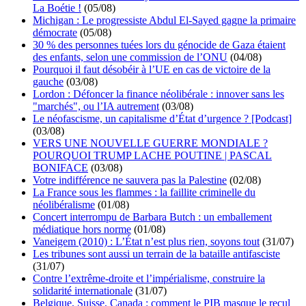
La Boétie !
(05/08)
Michigan : Le progressiste Abdul El-Sayed gagne la primaire
démocrate
(05/08)
30 % des personnes tuées lors du génocide de Gaza étaient
des enfants, selon une commission de l’ONU
(04/08)
Pourquoi il faut désobéir à l’UE en cas de victoire de la
gauche
(03/08)
Lordon : Défoncer la finance néolibérale : innover sans les
"marchés", ou l’IA autrement
(03/08)
Le néofascisme, un capitalisme d’État d’urgence ? [Podcast]
(03/08)
VERS UNE NOUVELLE GUERRE MONDIALE ?
POURQUOI TRUMP LACHE POUTINE | PASCAL
BONIFACE
(03/08)
Votre indifférence ne sauvera pas la Palestine
(02/08)
La France sous les flammes : la faillite criminelle du
néolibéralisme
(01/08)
Concert interrompu de Barbara Butch : un emballement
médiatique hors norme
(01/08)
Vaneigem (2010) : L’État n’est plus rien, soyons tout
(31/07)
Les tribunes sont aussi un terrain de la bataille antifasciste
(31/07)
Contre l’extrême-droite et l’impérialisme, construire la
solidarité internationale
(31/07)
Belgique, Suisse, Canada : comment le PIB masque le recul