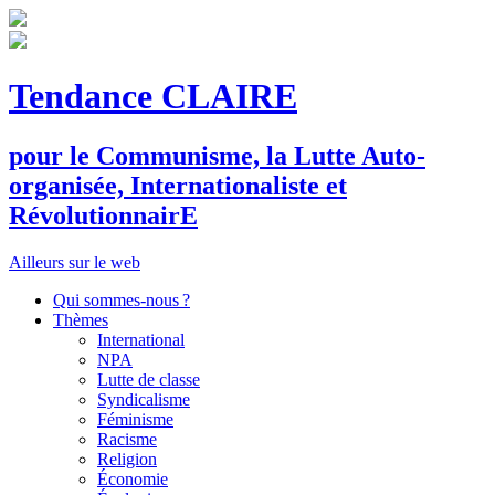
Tendance CLAIRE
pour le
C
ommunisme, la
L
utte
A
uto-
organisée,
I
nternationaliste et
R
évolutionnair
E
Ailleurs sur le web
Qui sommes-nous ?
Thèmes
International
NPA
Lutte de classe
Syndicalisme
Féminisme
Racisme
Religion
Économie