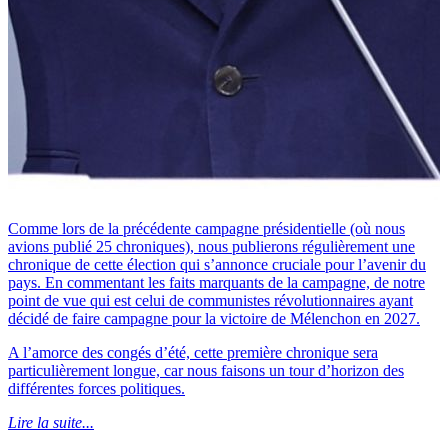
Comme lors de la précédente campagne présidentielle (où nous
avions publié 25 chroniques), nous publierons régulièrement une
chronique de cette élection qui s’annonce cruciale pour l’avenir du
pays. En commentant les faits marquants de la campagne, de notre
point de vue qui est celui de communistes révolutionnaires ayant
décidé de faire campagne pour la victoire de Mélenchon en 2027.
A l’amorce des congés d’été, cette première chronique sera
particulièrement longue, car nous faisons un tour d’horizon des
différentes forces politiques.
Lire la suite...