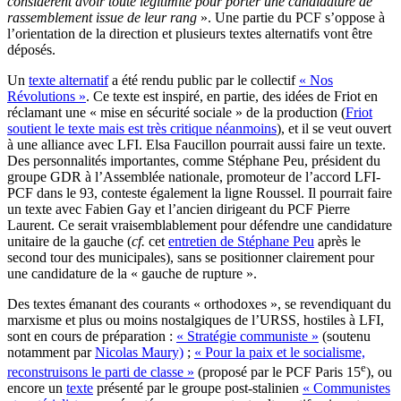
considèrent avoir toute légitimité pour porter une candidature de
rassemblement issue de leur rang
». Une partie du PCF s’oppose à
l’orientation de la direction et plusieurs textes alternatifs vont être
déposés.
Un
texte alternatif
a été rendu public par le collectif
« Nos
Révolutions »
. Ce texte est inspiré, en partie, des idées de Friot en
réclamant une « mise en sécurité sociale » de la production (
Friot
soutient le texte mais est très critique néanmoins
), et il se veut ouvert
à une alliance avec LFI. Elsa Faucillon pourrait aussi faire un texte.
Des personnalités importantes, comme Stéphane Peu, président du
groupe GDR à l’Assemblée nationale, promoteur de l’accord LFI-
PCF dans le 93, conteste également la ligne Roussel. Il pourrait faire
un texte avec Fabien Gay et l’ancien dirigeant du PCF Pierre
Laurent. Ce serait vraisemblablement pour défendre une candidature
unitaire de la gauche (
cf.
cet
entretien de Stéphane Peu
après le
second tour des municipales), sans se positionner clairement pour
une candidature de la « gauche de rupture ».
Des textes émanant des courants « orthodoxes », se revendiquant du
marxisme et plus ou moins nostalgiques de l’URSS, hostiles à LFI,
sont en cours de préparation :
« Stratégie communiste »
(soutenu
notamment par
Nicolas Maury)
;
« Pour la paix et le socialisme,
e
reconstruisons le parti de classe »
(proposé par le PCF Paris 15
), ou
encore un
texte
présenté par le groupe post-stalinien
« Communistes