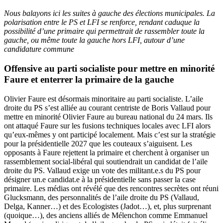
Nous balayons ici les suites à gauche des élections municipales. La
polarisation entre le PS et LFI se renforce, rendant caduque la
possibilité d’une primaire qui permettrait de rassembler toute la
gauche, ou même toute la gauche hors LFI, autour d’une
candidature commune
Offensive au parti socialiste pour mettre en minorité
Faure et enterrer la primaire de la gauche
Olivier Faure est désormais minoritaire au parti socialiste. L’aile
droite du PS s’est alliée au courant centriste de Boris Vallaud pour
mettre en minorité Olivier Faure au bureau national du 24 mars. Ils
ont attaqué Faure sur les fusions techniques locales avec LFI alors
qu’eux-mêmes y ont participé localement. Mais c’est sur la stratégie
pour la présidentielle 2027 que les couteaux s’aiguisent. Les
opposants à Faure rejettent la primaire et cherchent à organiser un
rassemblement social-libéral qui soutiendrait un candidat de l’aile
droite du PS. Vallaud exige un vote des militant.e.s du PS pour
désigner un.e candidat.e à la présidentielle sans passer la case
primaire. Les médias ont révélé que des rencontres secrètes ont réuni
Glucksmann, des personnalités de l’aile droite du PS (Vallaud,
Delga, Kanner…) et des Ecologistes (Jadot…), et, plus surprenant
(quoique…), des anciens alliés de Mélenchon comme Emmanuel