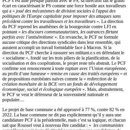
PCF s’est allié presque partout avec le PS, sa direction fait le grand
écart en caractérisant le PS comme une force hostile aux travailleurs
qui a «
joué des mécanismes de division sociales à l'appui des
politiques de l'Europe capitaliste pour imposer des attaques sans
précédent contre les travailleuses et les travailleurs
». La direction
du PCF reprend les anathèmes de la bourgeoisie contre LFI en
pointant «
les discours communautaristes, les outrances flirtant
parfois avec l’antisémitisme
». En revanche, le PCF ne formule
aucune critique des directions syndicales dans leur ensemble, qui
auraient accompli un travail formidable face à Macron. Si la
direction du PCF cherche à rassurer ses militant.e.s en défendant le
« socialisme », fondé sur les trois piliers de la planification, de la
socialisation et des coopérations, le projet reste très abstrait. Le PCF
confirme son renoncement à toute rupture avec l’Union européenne,
au profit d’une fumeuse «
remise en cause des traités européens
» et
de propositions eurobéates naïves comme la «
redirection de la
création monétaire de la BCE vers un fonds de développement
économique, social et écologique européen
». Mais, abstraitement,
le PCF se veut le défenseur de la souveraineté nationale et
populaire…
Le projet de base commune a été approuvé à 77 %, contre 82 % en
2022. La base commune ne dit pas explicitement qu’il y aura une
candidature PCF à la présidentielle, mais c’est sa logique, et chacun
sait que Roussel veut à nouveau être candidat : «
les communistes