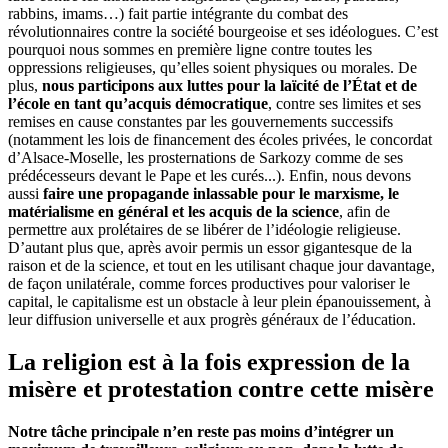
rabbins, imams…) fait partie intégrante du combat des
révolutionnaires contre la société bourgeoise et ses idéologues. C’est
pourquoi nous sommes en première ligne contre toutes les
oppressions religieuses, qu’elles soient physiques ou morales. De
plus,
nous participons aux luttes pour la laïcité de l’État et de
l’école en tant qu’acquis démocratique
, contre ses limites et ses
remises en cause constantes par les gouvernements successifs
(notamment les lois de financement des écoles privées, le concordat
d’Alsace-Moselle, les prosternations de Sarkozy comme de ses
prédécesseurs devant le Pape et les curés...). Enfin, nous devons
aussi
faire une propagande inlassable pour le marxisme, le
matérialisme en général et les acquis de la science
, afin de
permettre aux prolétaires de se libérer de l’idéologie religieuse.
D’autant plus que, après avoir permis un essor gigantesque de la
raison et de la science, et tout en les utilisant chaque jour davantage,
de façon unilatérale, comme forces productives pour valoriser le
capital, le capitalisme est un obstacle à leur plein épanouissement, à
leur diffusion universelle et aux progrès généraux de l’éducation.
La religion est à la fois expression de la
misère et protestation contre cette misère
Notre tâche principale n’en reste pas moins d’intégrer un