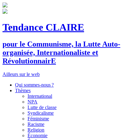
Tendance CLAIRE
pour le
C
ommunisme, la
L
utte
A
uto-
organisée,
I
nternationaliste et
R
évolutionnair
E
Ailleurs sur le web
Qui sommes-nous ?
Thèmes
International
NPA
Lutte de classe
Syndicalisme
Féminisme
Racisme
Religion
Économie