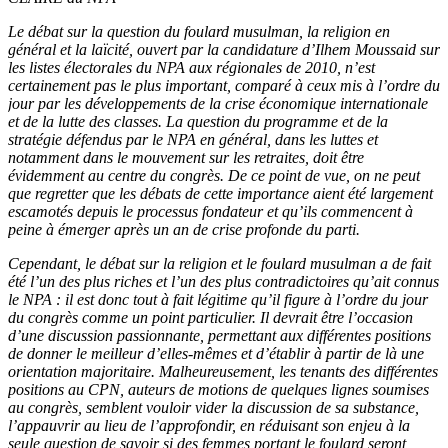
Le débat sur la question du foulard musulman, la religion en
général et la laïcité, ouvert par la candidature d’Ilhem Moussaid sur
les listes électorales du NPA aux régionales de 2010, n’est
certainement pas le plus important, comparé à ceux mis à l’ordre du
jour par les développements de la crise économique internationale
et de la lutte des classes. La question du programme et de la
stratégie défendus par le NPA en général, dans les luttes et
notamment dans le mouvement sur les retraites, doit être
évidemment au centre du congrès. De ce point de vue, on ne peut
que regretter que les débats de cette importance aient été largement
escamotés depuis le processus fondateur et qu’ils commencent à
peine à émerger après un an de crise profonde du parti.
Cependant, le débat sur la religion et le foulard musulman a de fait
été l’un des plus riches et l’un des plus contradictoires qu’ait connus
le NPA : il est donc tout à fait légitime qu’il figure à l’ordre du jour
du congrès comme un point particulier. Il devrait être l’occasion
d’une discussion passionnante, permettant aux différentes positions
de donner le meilleur d’elles-mêmes et d’établir à partir de là une
orientation majoritaire. Malheureusement, les tenants des différentes
positions au CPN, auteurs de motions de quelques lignes soumises
au congrès, semblent vouloir vider la discussion de sa substance,
l’appauvrir au lieu de l’approfondir, en réduisant son enjeu à la
seule question de savoir si des femmes portant le foulard seront