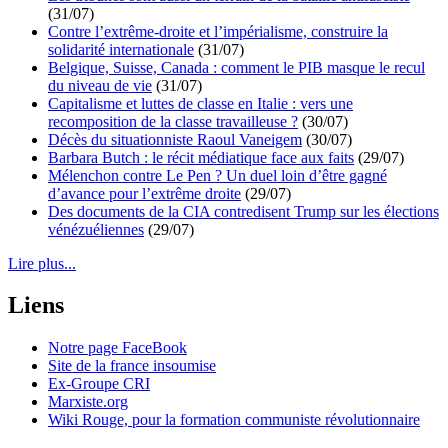
(31/07)
Contre l’extrême-droite et l’impérialisme, construire la
solidarité internationale
(31/07)
Belgique, Suisse, Canada : comment le PIB masque le recul
du niveau de vie
(31/07)
Capitalisme et luttes de classe en Italie : vers une
recomposition de la classe travailleuse ?
(30/07)
Décès du situationniste Raoul Vaneigem
(30/07)
Barbara Butch : le récit médiatique face aux faits
(29/07)
Mélenchon contre Le Pen ? Un duel loin d’être gagné
d’avance pour l’extrême droite
(29/07)
Des documents de la CIA contredisent Trump sur les élections
vénézuéliennes
(29/07)
Lire plus...
Liens
Notre page FaceBook
Site de la france insoumise
Ex-Groupe CRI
Marxiste.org
Wiki Rouge, pour la formation communiste révolutionnaire