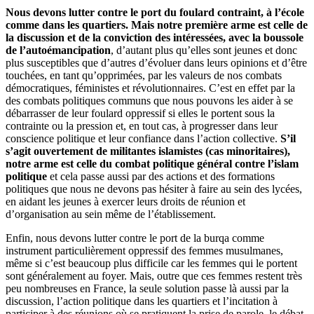
Nous devons lutter contre le port du foulard contraint, à l’école
comme dans les quartiers. Mais notre première arme est celle de
la discussion et de la conviction des intéressées, avec la boussole
de l’autoémancipation
, d’autant plus qu’elles sont jeunes et donc
plus susceptibles que d’autres d’évoluer dans leurs opinions et d’être
touchées, en tant qu’opprimées, par les valeurs de nos combats
démocratiques, féministes et révolutionnaires. C’est en effet par la
des combats politiques communs que nous pouvons les aider à se
débarrasser de leur foulard oppressif si elles le portent sous la
contrainte ou la pression et, en tout cas, à progresser dans leur
conscience politique et leur confiance dans l’action collective.
S’il
s’agit ouvertement de militantes islamistes (cas minoritaires),
notre arme est celle du combat politique général contre l’islam
politique
et cela passe aussi par des actions et des formations
politiques que nous ne devons pas hésiter à faire au sein des lycées,
en aidant les jeunes à exercer leurs droits de réunion et
d’organisation au sein même de l’établissement.
Enfin, nous devons lutter contre le port de la burqa comme
instrument particulièrement oppressif des femmes musulmanes,
même si c’est beaucoup plus difficile car les femmes qui le portent
sont généralement au foyer. Mais, outre que ces femmes restent très
peu nombreuses en France, la seule solution passe là aussi par la
discussion, l’action politique dans les quartiers et l’incitation à
participer à des réunions où se pratiquent la prise de parole, le débat