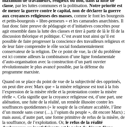
maximum de travailleurs, religieux ou non, dans la lutte de
classe
, par les luttes communes et la politisation.
Notre priorité est
de mener la guerre contre le capital, non de déclarer la guerre
aux croyances religieuses des masses
, comme le font les bourgeois
et petits-bourgeois « libre-penseurs » et les camarades anarchistes. Il
faut donc faire preuve de pédagogie et d’initiatives concrètes pour
agir ensemble dans la lutte des classes et tirer à partir de là le fil de la
discussion théorique et politique. C’est avant tout ainsi qu’il est
possible de faire progresser la conscience des travailleurs religieux et
de leur faire comprendre le rôle social fondamentalement
conservateur de la religion. De ce point de vue, la clé du problème
est ici comme ailleurs la combinaison d’une ligne fondamentale
d’auto-organisation avec la construction d’un parti ouvrier
révolutionnaire le plus avancé possible, par la défense du
programme marxiste.
Quand on se place du point de vue de la subjectivité des opprimés,
on peut dire avec Marx que « la misère religieuse est tout à la fois
l’expression de la misère réelle et la protestation contre la misère
réelle ». Cela signifie que la croyance religieuse est, d’une part, une
aliénation, une fuite de la réalité, un remède illusoire contre les
souffrances quotidiennes (« le soupir de la créature accablée, l’âme
d’un monde sans coeur (…), l’opium du peuple », dit encore Marx) ;
mais aussi, d’autre part, une forme primitive de refus de la misère, de
la souffrance, de l’exploitation. Or,
le refus de la réalité