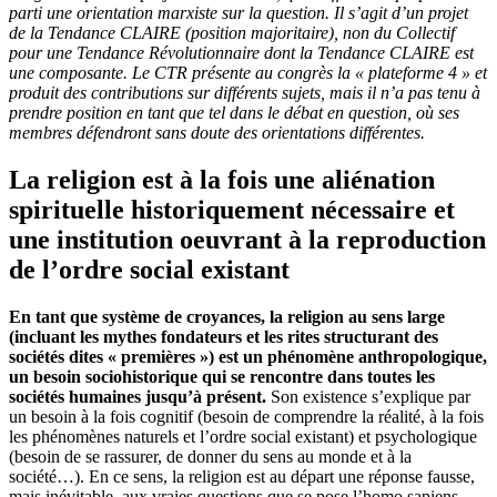
parti une orientation marxiste sur la question. Il s’agit d’un projet
de la Tendance CLAIRE (position majoritaire), non du Collectif
pour une Tendance Révolutionnaire dont la Tendance CLAIRE est
une composante. Le CTR présente au congrès la « plateforme 4 » et
produit des contributions sur différents sujets, mais il n’a pas tenu à
prendre position en tant que tel dans le débat en question, où ses
membres défendront sans doute des orientations différentes.
La religion est à la fois une aliénation
spirituelle historiquement nécessaire et
une institution oeuvrant à la reproduction
de l’ordre social existant
En tant que système de croyances, la religion au sens large
(incluant les mythes fondateurs et les rites structurant des
sociétés dites « premières ») est un phénomène anthropologique,
un besoin sociohistorique qui se rencontre dans toutes les
sociétés humaines jusqu’à présent.
Son existence s’explique par
un besoin à la fois cognitif (besoin de comprendre la réalité, à la fois
les phénomènes naturels et l’ordre social existant) et psychologique
(besoin de se rassurer, de donner du sens au monde et à la
société…). En ce sens, la religion est au départ une réponse fausse,
mais inévitable, aux vraies questions que se pose l’homo sapiens