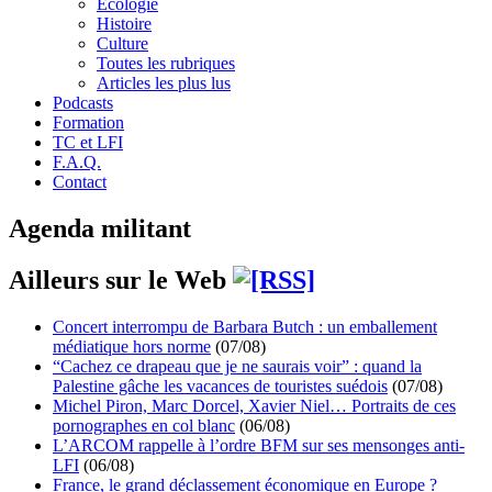
Écologie
Histoire
Culture
Toutes les rubriques
Articles les plus lus
Podcasts
Formation
TC et LFI
F.A.Q.
Contact
Agenda militant
Ailleurs sur le Web
Concert interrompu de Barbara Butch : un emballement
médiatique hors norme
(07/08)
“Cachez ce drapeau que je ne saurais voir” : quand la
Palestine gâche les vacances de touristes suédois
(07/08)
Michel Piron, Marc Dorcel, Xavier Niel… Portraits de ces
pornographes en col blanc
(06/08)
L’ARCOM rappelle à l’ordre BFM sur ses mensonges anti-
LFI
(06/08)
France, le grand déclassement économique en Europe ?