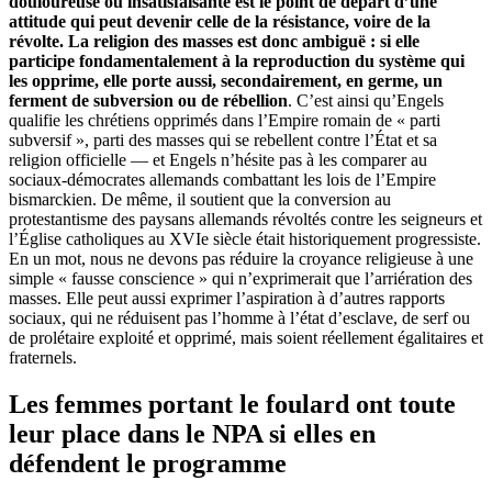
douloureuse ou insatisfaisante est le point de départ d’une
attitude qui peut devenir celle de la résistance, voire de la
révolte. La religion des masses est donc ambiguë : si elle
participe fondamentalement à la reproduction du système qui
les opprime, elle porte aussi, secondairement, en germe, un
ferment de subversion ou de rébellion
. C’est ainsi qu’Engels
qualifie les chrétiens opprimés dans l’Empire romain de « parti
subversif », parti des masses qui se rebellent contre l’État et sa
religion officielle — et Engels n’hésite pas à les comparer au
sociaux-démocrates allemands combattant les lois de l’Empire
bismarckien. De même, il soutient que la conversion au
protestantisme des paysans allemands révoltés contre les seigneurs et
l’Église catholiques au XVIe siècle était historiquement progressiste.
En un mot, nous ne devons pas réduire la croyance religieuse à une
simple « fausse conscience » qui n’exprimerait que l’arriération des
masses. Elle peut aussi exprimer l’aspiration à d’autres rapports
sociaux, qui ne réduisent pas l’homme à l’état d’esclave, de serf ou
de prolétaire exploité et opprimé, mais soient réellement égalitaires et
fraternels.
Les femmes portant le foulard ont toute
leur place dans le NPA si elles en
défendent le programme