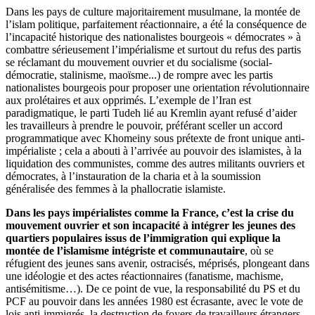
Dans les pays de culture majoritairement musulmane, la montée de
l’islam politique, parfaitement réactionnaire, a été la conséquence de
l’incapacité historique des nationalistes bourgeois « démocrates » à
combattre sérieusement l’impérialisme et surtout du refus des partis
se réclamant du mouvement ouvrier et du socialisme (social-
démocratie, stalinisme, maoïsme...) de rompre avec les partis
nationalistes bourgeois pour proposer une orientation révolutionnaire
aux prolétaires et aux opprimés. L’exemple de l’Iran est
paradigmatique, le parti Tudeh lié au Kremlin ayant refusé d’aider
les travailleurs à prendre le pouvoir, préférant sceller un accord
programmatique avec Khomeiny sous prétexte de front unique anti-
impérialiste ; cela a abouti à l’arrivée au pouvoir des islamistes, à la
liquidation des communistes, comme des autres militants ouvriers et
démocrates, à l’instauration de la charia et à la soumission
généralisée des femmes à la phallocratie islamiste.
Dans les pays impérialistes comme la France, c’est la crise du
mouvement ouvrier et son incapacité à intégrer les jeunes des
quartiers populaires issus de l’immigration qui explique la
montée de l’islamisme intégriste et communautaire
, où se
réfugient des jeunes sans avenir, ostracisés, méprisés, plongeant dans
une idéologie et des actes réactionnaires (fanatisme, machisme,
antisémitisme…). De ce point de vue, la responsabilité du PS et du
PCF au pouvoir dans les années 1980 est écrasante, avec le vote de
lois anti-immigrés, la destruction de foyers de travailleurs étrangers,