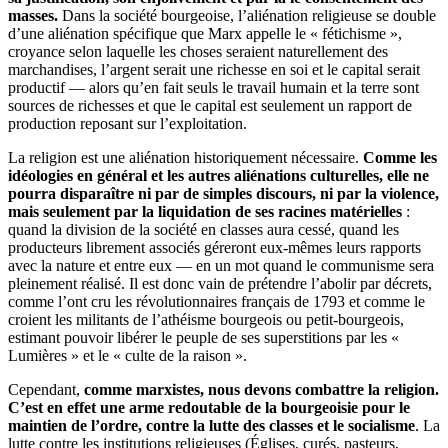
masses.
Dans la société bourgeoise, l’aliénation religieuse se double
d’une aliénation spécifique que Marx appelle le « fétichisme »,
croyance selon laquelle les choses seraient naturellement des
marchandises, l’argent serait une richesse en soi et le capital serait
productif — alors qu’en fait seuls le travail humain et la terre sont
sources de richesses et que le capital est seulement un rapport de
production reposant sur l’exploitation.
La religion est une aliénation historiquement nécessaire.
Comme les
idéologies en général et les autres aliénations culturelles, elle ne
pourra disparaître ni par de simples discours, ni par la violence,
mais seulement par la liquidation de ses racines matérielles
:
quand la division de la société en classes aura cessé, quand les
producteurs librement associés géreront eux-mêmes leurs rapports
avec la nature et entre eux — en un mot quand le communisme sera
pleinement réalisé. Il est donc vain de prétendre l’abolir par décrets,
comme l’ont cru les révolutionnaires français de 1793 et comme le
croient les militants de l’athéisme bourgeois ou petit-bourgeois,
estimant pouvoir libérer le peuple de ses superstitions par les «
Lumières » et le « culte de la raison ».
Cependant,
comme marxistes, nous devons combattre la religion.
C’est en effet une arme redoutable de la bourgeoisie pour le
maintien de l’ordre, contre la lutte des classes et le socialisme
. La
lutte contre les institutions religieuses (Églises, curés, pasteurs,