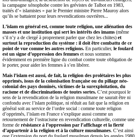
la campagne xénophobe contre les grévistes de Talbot en 1983,
traités d’« islamistes » par le Premier ministre Pierre Mauroy alors
qu’ils se battaient pour leurs revendications ouvrières...
L’islam en général est, comme toute religion, une aliénation des
masses et une institution qui sert les intérêts des imams
(même
s’il n’y a de clergé à proprement parler que chez les chiites)
et
surtout la reproduction du système
: il doit être combattu de ce
point de vue comme les autres religions.
En particulier,
le foulard
est un signe d’oppression des femmes
et nous sommes
évidemment en première ligne du combat contre toute obligation de
le porter, pour aider les femmes à s’en libérer.
Mais l’islam est aussi, de fait, la religion des prolétaires les plus
opprimés, issus de la colonisation française ou du pillage néo-
colonial des pays dominés, victimes de la surexploitation, du
racisme et de discriminations de toutes sortes.
C’est pourquoi le
sens de la revendication de la religion musulmane ne saurait être ni
confondu avec l’islam politique, ni réduit au fait que la religion en
général soit au service de l’ordre social : comme toute religion
d’opprimés, l’islam en France s’explique aussi comme un
retournement de l’ostracisme en revendication culturelle, comme une
forme de
résistance à l’oppression par l’affichage et la fierté
d’appartenir à la religion et à la culture musulmanes
. C’est ainsi
que l’extension du port du foulard musulman depuis les années 1980