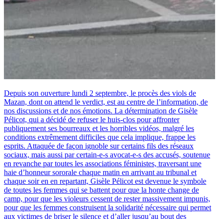
Depuis son ouverture lundi 2 septembre, le procès des viols de
Mazan, dont on attend le verdict, est au centre de l’information, de
nos discussions et de nos émotions. La détermination de Gisèle
Pélicot, qui a décidé de refuser le huis-clos pour affronter
publiquement ses bourreaux et les horribles vidéos, malgré les
conditions extrêmement difficiles que cela implique, frappe les
esprits. Attaquée de façon ignoble sur certains fils des réseaux
sociaux, mais aussi par certain-e-s avocat-e-s des accusés, soutenue
en revanche par toutes les associations féministes, traversant une
haie d’honneur sororale chaque matin en arrivant au tribunal et
chaque soir en en repartant, Gisèle Pélicot est devenue le symbole
de toutes les femmes qui se battent pour que la honte change de
camp, pour que les violeurs cessent de rester massivement impunis,
pour que les femmes construisent la solidarité nécessaire qui permet
aux victimes de briser le silence et d’aller jusqu’au bout des