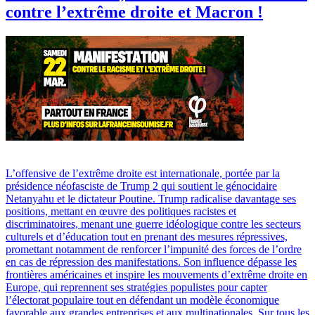
contre l’extrême droite et Macron !
L’offensive de l’extrême droite est internationale, portée par la
présidence néofasciste de Trump 2 qui soutient le génocidaire
Netanyahu et le dictateur Poutine. Trump radicalise davantage ses
positions, mettant en œuvre des politiques racistes et
discriminatoires, menant une guerre idéologique contre les secteurs
culturels et d’éducation tout en prenant des mesures répressives,
promettant notamment de renforcer l’impunité des forces de l’ordre
en cas de répression des manifestations. Son influence dépasse les
frontières américaines et inspire les mouvements d’extrême droite en
Europe, qui reprennent ses stratégies populistes pour capter
l’électorat populaire tout en défendant un modèle économique
favorable aux grandes entreprises et aux multinationales. Sur tous les