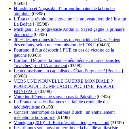
(06/08)
Hiroshima et Nagasaki : l’horreur humaine de la bombe
atomique
(06/08)
L’État et la révolution citoyenne : le nouveau livre de l’Institut
La Boétie !
(05/08)
Michigan : Le progressiste Abdul El-Sayed gagne la primaire
démocrate
(05/08)
30 % des personnes tuées lors du génocide de Gaza étaient
des enfants, selon une commission de l’ONU
(04/08)
Pourquoi il faut désobéir à l’UE en cas de victoire de la
gauche
(03/08)
Lordon : Défoncer la finance néolibérale : innover sans les
"marchés", ou l’IA autrement
(03/08)
Le néofascisme, un capitalisme d’État d’urgence ? [Podcast]
(03/08)
VERS UNE NOUVELLE GUERRE MONDIALE ?
POURQUOI TRUMP LACHE POUTINE | PASCAL
BONIFACE
(03/08)
Votre indifférence ne sauvera pas la Palestine
(02/08)
La France sous les flammes : la faillite criminelle du
néolibéralisme
(01/08)
Concert interrompu de Barbara Butch : un emballement
médiatique hors norme
(01/08)
Vaneigem (2010) : L’État n’est plus rien, soyons tout
(31/07)
Les tribunes sont aussi un terrain de la bataille antifasciste