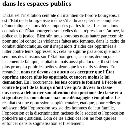
dans les espaces publics
L’État est l’institution centrale du maintien de l’ordre bourgeois. Il
est l’État de la bourgeoisie même s’il a dû accepter des conquêtes
démocratiques et ouvrières imposées par les luttes. Les fonctions
centrales de l’État bourgeois sont celles de la répression : l’armée, la
police et la justice. Bien sûr, nous pouvons nous battre par exemple
pour une loi contre les violences faites aux femmes, dans le cadre du
combat démocratique, car il s’agit alors d’aider des opprimées à
lutter contre leurs oppresseurs ; cela ne signifie pas alors que nous
semions des illusions sur l’État bourgeois, car nous dénonçons
justement le fait que, capitaliste mais aussi phallocrate, il est bien
plus prompt à punir les petits voleurs que les maris violents. En
revanche,
nous ne devons en aucun cas accepter que l’État
opprime encore plus les opprimés, et encore moins le lui
demander.
En l’occurrence,
les lois contre le foulard à l’école et
contre le port de la burqa n’ont visé qu’à diviser la classe
ouvrière, à détourner son attention des questions de classe et à
stigmatiser les musulmans par une démagogie xénophobe
. Le
résultat est une oppression supplémentaire, étatique, pour celles qui
subissent déjà l’oppression sexiste des hommes de leur famille,
l’oppression et la discrimination racistes de la société et l’oppression
policière au quotidien. Loin de les aider, ces lois ne font que les
enfoncer dans la stigmatisation et l’isolement.