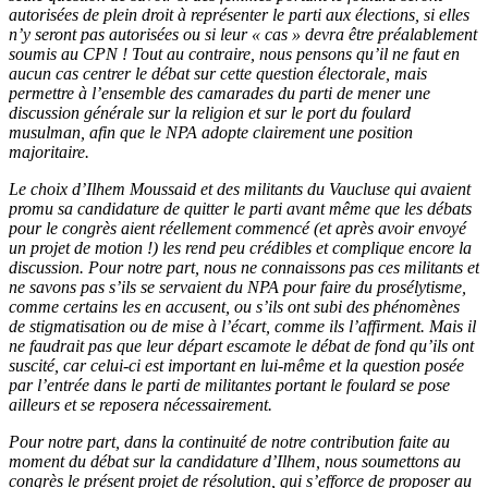
autorisées de plein droit à représenter le parti aux élections, si elles
n’y seront pas autorisées ou si leur « cas » devra être préalablement
soumis au CPN ! Tout au contraire, nous pensons qu’il ne faut en
aucun cas centrer le débat sur cette question électorale, mais
permettre à l’ensemble des camarades du parti de mener une
discussion générale sur la religion et sur le port du foulard
musulman, afin que le NPA adopte clairement une position
majoritaire.
Le choix d’Ilhem Moussaid et des militants du Vaucluse qui avaient
promu sa candidature de quitter le parti avant même que les débats
pour le congrès aient réellement commencé (et après avoir envoyé
un projet de motion !) les rend peu crédibles et complique encore la
discussion. Pour notre part, nous ne connaissons pas ces militants et
ne savons pas s’ils se servaient du NPA pour faire du prosélytisme,
comme certains les en accusent, ou s’ils ont subi des phénomènes
de stigmatisation ou de mise à l’écart, comme ils l’affirment. Mais il
ne faudrait pas que leur départ escamote le débat de fond qu’ils ont
suscité, car celui-ci est important en lui-même et la question posée
par l’entrée dans le parti de militantes portant le foulard se pose
ailleurs et se reposera nécessairement.
Pour notre part, dans la continuité de notre contribution faite au
moment du débat sur la candidature d’Ilhem, nous soumettons au
congrès le présent projet de résolution, qui s’efforce de proposer au