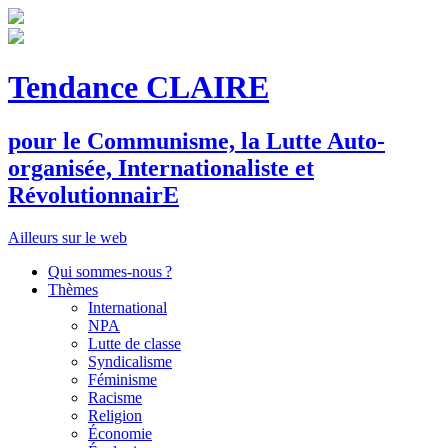
Tendance CLAIRE
pour le
C
ommunisme, la
L
utte
A
uto-
organisée,
I
nternationaliste et
R
évolutionnair
E
Ailleurs sur le web
Qui sommes-nous ?
Thèmes
International
NPA
Lutte de classe
Syndicalisme
Féminisme
Racisme
Religion
Économie