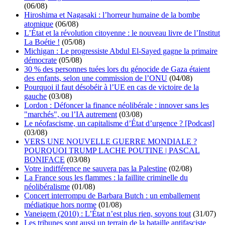
(06/08)
Hiroshima et Nagasaki : l’horreur humaine de la bombe
atomique
(06/08)
L’État et la révolution citoyenne : le nouveau livre de l’Institut
La Boétie !
(05/08)
Michigan : Le progressiste Abdul El-Sayed gagne la primaire
démocrate
(05/08)
30 % des personnes tuées lors du génocide de Gaza étaient
des enfants, selon une commission de l’ONU
(04/08)
Pourquoi il faut désobéir à l’UE en cas de victoire de la
gauche
(03/08)
Lordon : Défoncer la finance néolibérale : innover sans les
"marchés", ou l’IA autrement
(03/08)
Le néofascisme, un capitalisme d’État d’urgence ? [Podcast]
(03/08)
VERS UNE NOUVELLE GUERRE MONDIALE ?
POURQUOI TRUMP LACHE POUTINE | PASCAL
BONIFACE
(03/08)
Votre indifférence ne sauvera pas la Palestine
(02/08)
La France sous les flammes : la faillite criminelle du
néolibéralisme
(01/08)
Concert interrompu de Barbara Butch : un emballement
médiatique hors norme
(01/08)
Vaneigem (2010) : L’État n’est plus rien, soyons tout
(31/07)
Les tribunes sont aussi un terrain de la bataille antifasciste