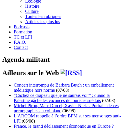
Écologie
Histoire
Culture
Toutes les rubriques
Articles les plus lus
Podcasts
Formation
TC et LFI
F.A.Q.
Contact
Agenda militant
Ailleurs sur le Web
Concert interrompu de Barbara Butch : un emballement
médiatique hors norme
(07/08)
“Cachez ce drapeau que je ne saurais voir” : quand la
Palestine gâche les vacances de touristes suédois
(07/08)
Michel Piron, Marc Dorcel, Xavier Niel… Portraits de ces
pornographes en col blanc
(06/08)
L’ARCOM rappelle à l’ordre BFM sur ses mensonges anti-
LFI
(06/08)
France, le grand déclassement économique en Europe ?