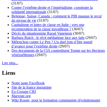
(31/07)
Contre l’extrême-droite et l’impérialisme, construire la
solidarité internationale
(31/07)
Belgique, Suisse, Canada : comment le PIB masque le recul
du niveau de vie
(31/07)
Capitalisme et luttes de classe en Italie : vers une
recomposition de la classe travailleuse ?
(30/07)
Décès du situationniste Raoul Vaneigem
(30/07)
Barbara Butch : le récit médiatique face aux faits
(29/07)
Mélenchon contre Le Pen ? Un duel loin d’être gagné
d’avance pour l’extrême droite
(29/07)
Des documents de la CIA contredisent Trump sur les élections
vénézuéliennes
(29/07)
Lire plus...
Liens
Notre page FaceBook
Site de la france insoumise
Ex-Groupe CRI
Marxiste.org
Wiki Rouge, pour la formation communiste révolutionnaire