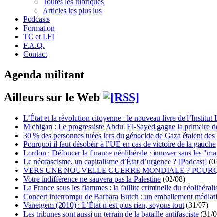
Toutes les rubriques
Articles les plus lus
Podcasts
Formation
TC et LFI
F.A.Q.
Contact
Agenda militant
Ailleurs sur le Web
L’État et la révolution citoyenne : le nouveau livre de l’Institut 
Michigan : Le progressiste Abdul El-Sayed gagne la primaire 
30 % des personnes tuées lors du génocide de Gaza étaient de
Pourquoi il faut désobéir à l’UE en cas de victoire de la gauche
Lordon : Défoncer la finance néolibérale : innover sans les "ma
Le néofascisme, un capitalisme d’État d’urgence ? [Podcast]
(0
VERS UNE NOUVELLE GUERRE MONDIALE ? POURQ
Votre indifférence ne sauvera pas la Palestine
(02/08)
La France sous les flammes : la faillite criminelle du néolibéral
Concert interrompu de Barbara Butch : un emballement médiat
Vaneigem (2010) : L’État n’est plus rien, soyons tout
(31/07)
Les tribunes sont aussi un terrain de la bataille antifasciste
(31/0