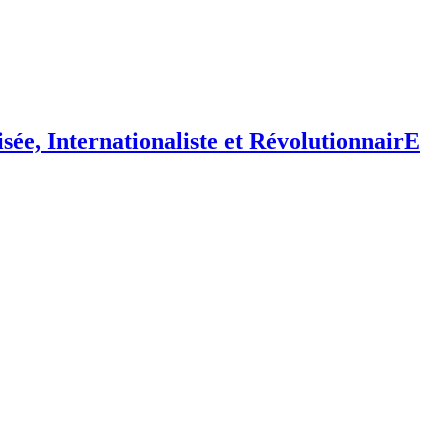
isée,
I
nternationaliste et
R
évolutionnair
E