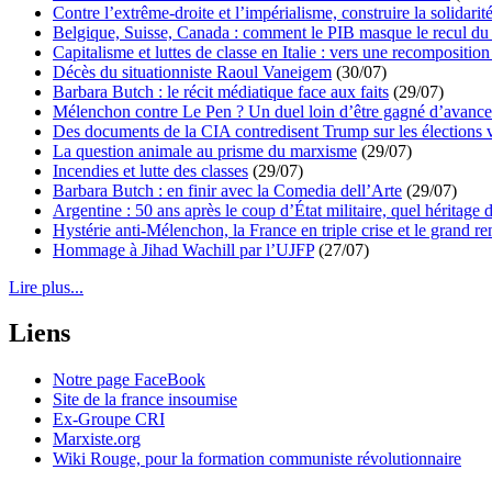
Contre l’extrême-droite et l’impérialisme, construire la solidarit
Belgique, Suisse, Canada : comment le PIB masque le recul du 
Capitalisme et luttes de classe en Italie : vers une recomposition 
Décès du situationniste Raoul Vaneigem
(30/07)
Barbara Butch : le récit médiatique face aux faits
(29/07)
Mélenchon contre Le Pen ? Un duel loin d’être gagné d’avance 
Des documents de la CIA contredisent Trump sur les élections 
La question animale au prisme du marxisme
(29/07)
Incendies et lutte des classes
(29/07)
Barbara Butch : en finir avec la Comedia dell’Arte
(29/07)
Argentine : 50 ans après le coup d’État militaire, quel héritage d
Hystérie anti-Mélenchon, la France en triple crise et le grand r
Hommage à Jihad Wachill par l’UJFP
(27/07)
Lire plus...
Liens
Notre page FaceBook
Site de la france insoumise
Ex-Groupe CRI
Marxiste.org
Wiki Rouge, pour la formation communiste révolutionnaire