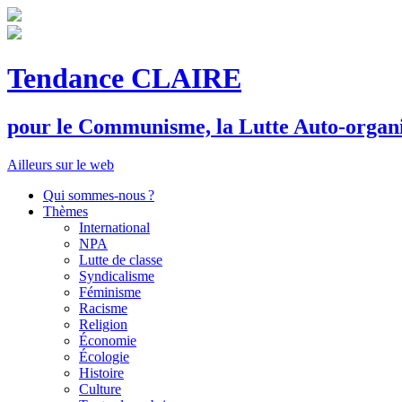
Tendance CLAIRE
pour le
C
ommunisme, la
L
utte
A
uto-organ
Ailleurs sur le web
Qui sommes-nous ?
Thèmes
International
NPA
Lutte de classe
Syndicalisme
Féminisme
Racisme
Religion
Économie
Écologie
Histoire
Culture