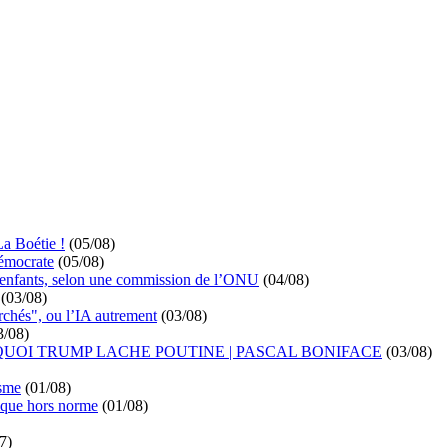
La Boétie !
(05/08)
démocrate
(05/08)
s enfants, selon une commission de l’ONU
(04/08)
(03/08)
rchés", ou l’IA autrement
(03/08)
3/08)
UOI TRUMP LACHE POUTINE | PASCAL BONIFACE
(03/08)
isme
(01/08)
ique hors norme
(01/08)
7)