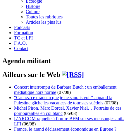
Écologie
Histoire
Culture
Toutes les rubriques
Articles les plus lus
Podcasts
Formation
TC et LFI
F.A.Q.
Contact
Agenda militant
Ailleurs sur le Web
Concert interrompu de Barbara Butch : un emballement
médiatique hors norme
(07/08)
“Cachez ce drapeau que je ne saurais voir” : quand la
Palestine gâche les vacances de touristes suédois
(07/08)
Michel Piron, Marc Dorcel, Xavier Niel… Portraits de ces
pornographes en col blanc
(06/08)
L’ARCOM rappelle à l’ordre BFM sur ses mensonges anti-
LFI
(06/08)
France, le grand déclassement économique en Europe ?