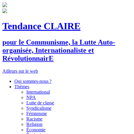
Tendance CLAIRE
pour le
C
ommunisme, la
L
utte
A
uto-
organisée,
I
nternationaliste et
R
évolutionnair
E
Ailleurs sur le web
Qui sommes-nous ?
Thèmes
International
NPA
Lutte de classe
Syndicalisme
Féminisme
Racisme
Religion
Économie