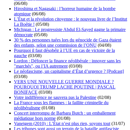
(06/08)
Hiroshima et Nagasaki : l’horreur humaine de la bombe
atomique
(06/08)
L’État et la révolution citoyenne : le nouveau livre de l’Institut
La Boétie !
(05/08)
Michigan : Le progressiste Abdul El-Sayed gagne la primaire
démocrate
(05/08)
30 % des personnes tuées lors du génocide de Gaza étaient
des enfants, selon une commission de l’ONU
(04/08)
Pourquoi il faut désobéir à l’UE en cas de victoire de la
gauche
(03/08)
Lordon : Défoncer la finance néolibérale : innover sans les
"marchés", ou l’IA autrement
(03/08)
Le néofascisme, un capitalisme d’État d’urgence ? [Podcast]
(03/08)
VERS UNE NOUVELLE GUERRE MONDIALE ?
POURQUOI TRUMP LACHE POUTINE | PASCAL
BONIFACE
(03/08)
Votre indifférence ne sauvera pas la Palestine
(02/08)
La France sous les flammes : la faillite criminelle du
néolibéralisme
(01/08)
Concert interrompu de Barbara Butch : un emballement
médiatique hors norme
(01/08)
Vaneigem (2010) : L’État n’est plus rien, soyons tout
(31/07)
Les tribunes sont aussi un terrain de la bataille antifasciste