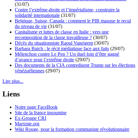
(31/07)
Contre l’extrême-droite et l’impérialisme, construire la
solidarité internationale
(31/07)
Belgique, Suisse, Canada : comment le PIB masque le recul
du niveau de vie
(31/07)
Capitalisme et luttes de classe en Italie : vers une
recomposition de la classe travailleuse ?
(30/07)
Décès du situationniste Raoul Vaneigem
(30/07)
Barbara Butch : le récit médiatique face aux faits
(29/07)
Mélenchon contre Le Pen ? Un duel loin d’être gagné
d’avance pour l’extrême droite
(29/07)
Des documents de la CIA contredisent Trump sur les élections
vénézuéliennes
(29/07)
Lire plus...
Liens
Notre page FaceBook
Site de la france insoumise
Ex-Groupe CRI
Marxiste.org
Wiki Rouge, pour la formation communiste révolutionnaire