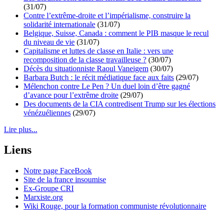
(31/07)
Contre l’extrême-droite et l’impérialisme, construire la
solidarité internationale
(31/07)
Belgique, Suisse, Canada : comment le PIB masque le recul
du niveau de vie
(31/07)
Capitalisme et luttes de classe en Italie : vers une
recomposition de la classe travailleuse ?
(30/07)
Décès du situationniste Raoul Vaneigem
(30/07)
Barbara Butch : le récit médiatique face aux faits
(29/07)
Mélenchon contre Le Pen ? Un duel loin d’être gagné
d’avance pour l’extrême droite
(29/07)
Des documents de la CIA contredisent Trump sur les élections
vénézuéliennes
(29/07)
Lire plus...
Liens
Notre page FaceBook
Site de la france insoumise
Ex-Groupe CRI
Marxiste.org
Wiki Rouge, pour la formation communiste révolutionnaire