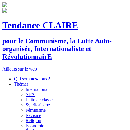
Tendance CLAIRE
pour le
C
ommunisme, la
L
utte
A
uto-
organisée,
I
nternationaliste et
R
évolutionnair
E
Ailleurs sur le web
Qui sommes-nous ?
Thèmes
International
NPA
Lutte de classe
Syndicalisme
Féminisme
Racisme
Religion
Économie