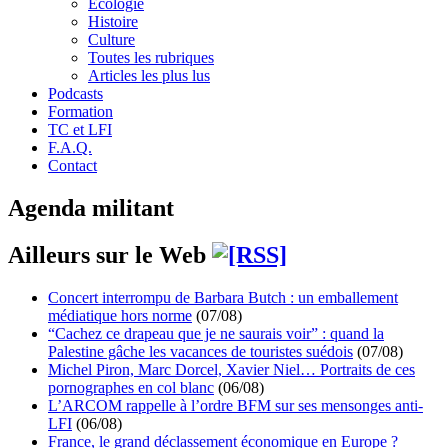
Écologie
Histoire
Culture
Toutes les rubriques
Articles les plus lus
Podcasts
Formation
TC et LFI
F.A.Q.
Contact
Agenda militant
Ailleurs sur le Web
Concert interrompu de Barbara Butch : un emballement
médiatique hors norme
(07/08)
“Cachez ce drapeau que je ne saurais voir” : quand la
Palestine gâche les vacances de touristes suédois
(07/08)
Michel Piron, Marc Dorcel, Xavier Niel… Portraits de ces
pornographes en col blanc
(06/08)
L’ARCOM rappelle à l’ordre BFM sur ses mensonges anti-
LFI
(06/08)
France, le grand déclassement économique en Europe ?