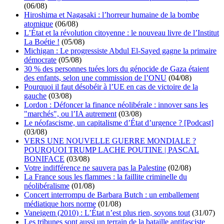
(06/08)
Hiroshima et Nagasaki : l’horreur humaine de la bombe
atomique
(06/08)
L’État et la révolution citoyenne : le nouveau livre de l’Institut
La Boétie !
(05/08)
Michigan : Le progressiste Abdul El-Sayed gagne la primaire
démocrate
(05/08)
30 % des personnes tuées lors du génocide de Gaza étaient
des enfants, selon une commission de l’ONU
(04/08)
Pourquoi il faut désobéir à l’UE en cas de victoire de la
gauche
(03/08)
Lordon : Défoncer la finance néolibérale : innover sans les
"marchés", ou l’IA autrement
(03/08)
Le néofascisme, un capitalisme d’État d’urgence ? [Podcast]
(03/08)
VERS UNE NOUVELLE GUERRE MONDIALE ?
POURQUOI TRUMP LACHE POUTINE | PASCAL
BONIFACE
(03/08)
Votre indifférence ne sauvera pas la Palestine
(02/08)
La France sous les flammes : la faillite criminelle du
néolibéralisme
(01/08)
Concert interrompu de Barbara Butch : un emballement
médiatique hors norme
(01/08)
Vaneigem (2010) : L’État n’est plus rien, soyons tout
(31/07)
Les tribunes sont aussi un terrain de la bataille antifasciste