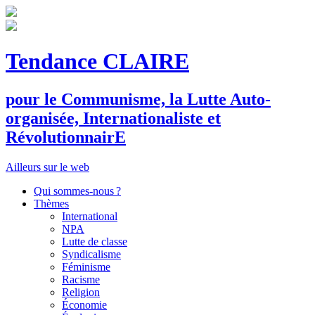
Tendance CLAIRE
pour le
C
ommunisme, la
L
utte
A
uto-
organisée,
I
nternationaliste et
R
évolutionnair
E
Ailleurs sur le web
Qui sommes-nous ?
Thèmes
International
NPA
Lutte de classe
Syndicalisme
Féminisme
Racisme
Religion
Économie