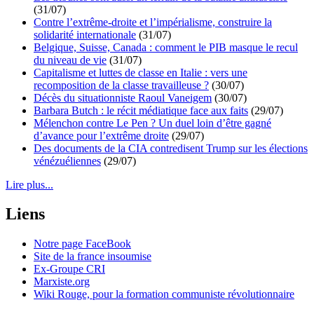
(31/07)
Contre l’extrême-droite et l’impérialisme, construire la
solidarité internationale
(31/07)
Belgique, Suisse, Canada : comment le PIB masque le recul
du niveau de vie
(31/07)
Capitalisme et luttes de classe en Italie : vers une
recomposition de la classe travailleuse ?
(30/07)
Décès du situationniste Raoul Vaneigem
(30/07)
Barbara Butch : le récit médiatique face aux faits
(29/07)
Mélenchon contre Le Pen ? Un duel loin d’être gagné
d’avance pour l’extrême droite
(29/07)
Des documents de la CIA contredisent Trump sur les élections
vénézuéliennes
(29/07)
Lire plus...
Liens
Notre page FaceBook
Site de la france insoumise
Ex-Groupe CRI
Marxiste.org
Wiki Rouge, pour la formation communiste révolutionnaire