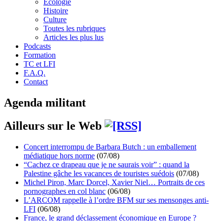
Écologie
Histoire
Culture
Toutes les rubriques
Articles les plus lus
Podcasts
Formation
TC et LFI
F.A.Q.
Contact
Agenda militant
Ailleurs sur le Web
Concert interrompu de Barbara Butch : un emballement
médiatique hors norme
(07/08)
“Cachez ce drapeau que je ne saurais voir” : quand la
Palestine gâche les vacances de touristes suédois
(07/08)
Michel Piron, Marc Dorcel, Xavier Niel… Portraits de ces
pornographes en col blanc
(06/08)
L’ARCOM rappelle à l’ordre BFM sur ses mensonges anti-
LFI
(06/08)
France, le grand déclassement économique en Europe ?