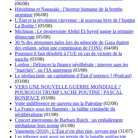
(06/08)
Hiroshima et Nagasaki : l’horreur humaine de la bombe
atomique
(06/08)
L’État et la révolution citoyenne : le nouveau livre de l’Institut
La Boétie !
(05/08)
Michigan : Le progressiste Abdul El-Sayed gagne la primaire
démocrate
(05/08)
30 % des personnes tuées lors du génocide de Gaza étaient
des enfants, selon une commission de l’ONU
(04/08)
Pourquoi il faut désobéir à l’UE en cas de victoire de la
gauche
(03/08)
Lordon : Défoncer la finance néolibérale : innover sans les
"marchés", ou l’IA autrement
(03/08)
Le néofascisme, un capitalisme d’État d’urgence ? [Podcast]
(03/08)
VERS UNE NOUVELLE GUERRE MONDIALE ?
POURQUOI TRUMP LACHE POUTINE | PASCAL
BONIFACE
(03/08)
Votre indifférence ne sauvera pas la Palestine
(02/08)
La France sous les flammes : la faillite criminelle du
néolibéralisme
(01/08)
Concert interrompu de Barbara Butch : un emballement
médiatique hors norme
(01/08)
Vaneigem (2010) : L’État n’est plus rien, soyons tout
(31/07)
Les tribunes sont aussi un terrain de la bataille antifasciste