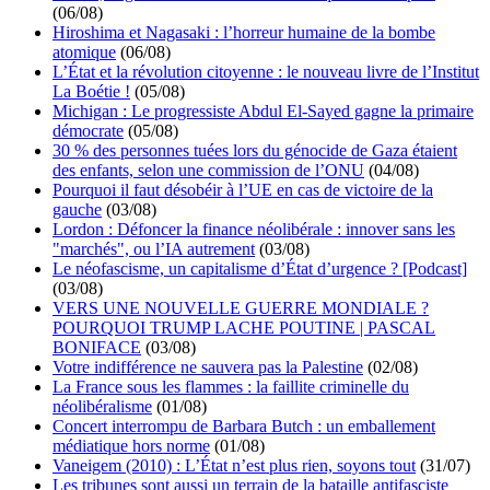
(06/08)
Hiroshima et Nagasaki : l’horreur humaine de la bombe
atomique
(06/08)
L’État et la révolution citoyenne : le nouveau livre de l’Institut
La Boétie !
(05/08)
Michigan : Le progressiste Abdul El-Sayed gagne la primaire
démocrate
(05/08)
30 % des personnes tuées lors du génocide de Gaza étaient
des enfants, selon une commission de l’ONU
(04/08)
Pourquoi il faut désobéir à l’UE en cas de victoire de la
gauche
(03/08)
Lordon : Défoncer la finance néolibérale : innover sans les
"marchés", ou l’IA autrement
(03/08)
Le néofascisme, un capitalisme d’État d’urgence ? [Podcast]
(03/08)
VERS UNE NOUVELLE GUERRE MONDIALE ?
POURQUOI TRUMP LACHE POUTINE | PASCAL
BONIFACE
(03/08)
Votre indifférence ne sauvera pas la Palestine
(02/08)
La France sous les flammes : la faillite criminelle du
néolibéralisme
(01/08)
Concert interrompu de Barbara Butch : un emballement
médiatique hors norme
(01/08)
Vaneigem (2010) : L’État n’est plus rien, soyons tout
(31/07)
Les tribunes sont aussi un terrain de la bataille antifasciste