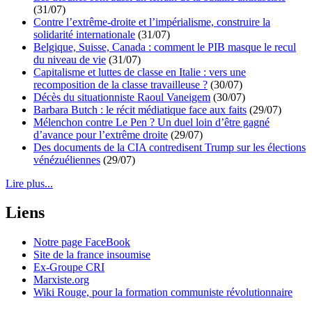
(31/07)
Contre l’extrême-droite et l’impérialisme, construire la
solidarité internationale
(31/07)
Belgique, Suisse, Canada : comment le PIB masque le recul
du niveau de vie
(31/07)
Capitalisme et luttes de classe en Italie : vers une
recomposition de la classe travailleuse ?
(30/07)
Décès du situationniste Raoul Vaneigem
(30/07)
Barbara Butch : le récit médiatique face aux faits
(29/07)
Mélenchon contre Le Pen ? Un duel loin d’être gagné
d’avance pour l’extrême droite
(29/07)
Des documents de la CIA contredisent Trump sur les élections
vénézuéliennes
(29/07)
Lire plus...
Liens
Notre page FaceBook
Site de la france insoumise
Ex-Groupe CRI
Marxiste.org
Wiki Rouge, pour la formation communiste révolutionnaire