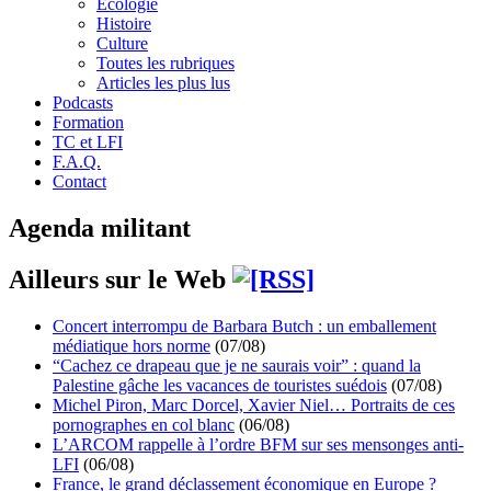
Écologie
Histoire
Culture
Toutes les rubriques
Articles les plus lus
Podcasts
Formation
TC et LFI
F.A.Q.
Contact
Agenda militant
Ailleurs sur le Web
Concert interrompu de Barbara Butch : un emballement
médiatique hors norme
(07/08)
“Cachez ce drapeau que je ne saurais voir” : quand la
Palestine gâche les vacances de touristes suédois
(07/08)
Michel Piron, Marc Dorcel, Xavier Niel… Portraits de ces
pornographes en col blanc
(06/08)
L’ARCOM rappelle à l’ordre BFM sur ses mensonges anti-
LFI
(06/08)
France, le grand déclassement économique en Europe ?