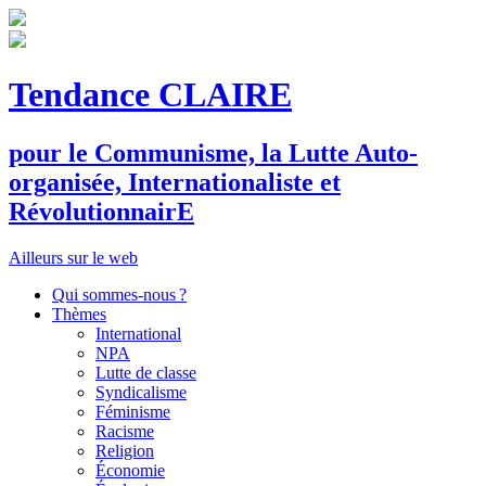
Tendance CLAIRE
pour le
C
ommunisme, la
L
utte
A
uto-
organisée,
I
nternationaliste et
R
évolutionnair
E
Ailleurs sur le web
Qui sommes-nous ?
Thèmes
International
NPA
Lutte de classe
Syndicalisme
Féminisme
Racisme
Religion
Économie