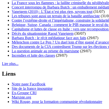
La France sous les flammes : la faillite criminelle du néolibéral
Concert interrompu de Barbara Butch : un emballement médiat
Vaneigem (2010) : L’État n’est plus rien, soyons tout
(31/07)
Les tribunes sont aussi un terrain de la bataille antifasciste
(31/0
Contre l’extrême-droite et l’impérialisme, construire la solidarit
Belgique, Suisse, Canada : comment le PIB masque le recul du 
Capitalisme et luttes de classe en Italie : vers une recomposition 
Décès du situationniste Raoul Vaneigem
(30/07)
Barbara Butch : le récit médiatique face aux faits
(29/07)
Mélenchon contre Le Pen ? Un duel loin d’être gagné d’avance 
Des documents de la CIA contredisent Trump sur les élections 
La question animale au prisme du marxisme
(29/07)
Incendies et lutte des classes
(29/07)
Lire plus...
Liens
Notre page FaceBook
Site de la france insoumise
Ex-Groupe CRI
Marxiste.org
Wiki Rouge, pour la formation communiste révolutionnaire