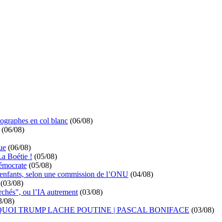
ographes en col blanc
(06/08)
(06/08)
ue
(06/08)
La Boétie !
(05/08)
démocrate
(05/08)
s enfants, selon une commission de l’ONU
(04/08)
(03/08)
rchés", ou l’IA autrement
(03/08)
3/08)
UOI TRUMP LACHE POUTINE | PASCAL BONIFACE
(03/08)