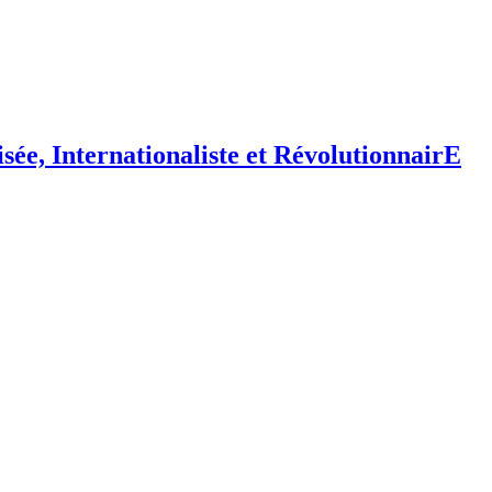
isée,
I
nternationaliste et
R
évolutionnair
E