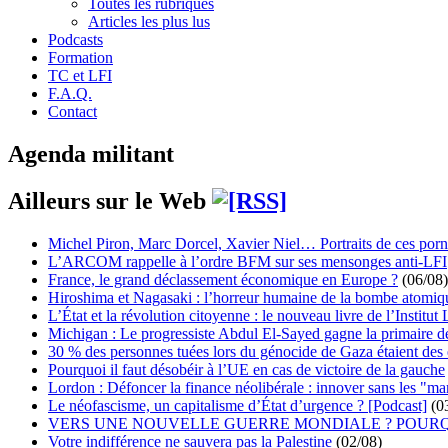
Toutes les rubriques
Articles les plus lus
Podcasts
Formation
TC et LFI
F.A.Q.
Contact
Agenda militant
Ailleurs sur le Web
Michel Piron, Marc Dorcel, Xavier Niel… Portraits de ces porn
L’ARCOM rappelle à l’ordre BFM sur ses mensonges anti-LFI
France, le grand déclassement économique en Europe ?
(06/08)
Hiroshima et Nagasaki : l’horreur humaine de la bombe atomiq
L’État et la révolution citoyenne : le nouveau livre de l’Institut 
Michigan : Le progressiste Abdul El-Sayed gagne la primaire 
30 % des personnes tuées lors du génocide de Gaza étaient de
Pourquoi il faut désobéir à l’UE en cas de victoire de la gauche
Lordon : Défoncer la finance néolibérale : innover sans les "ma
Le néofascisme, un capitalisme d’État d’urgence ? [Podcast]
(0
VERS UNE NOUVELLE GUERRE MONDIALE ? POURQ
Votre indifférence ne sauvera pas la Palestine
(02/08)