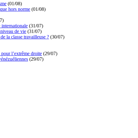
isme
(01/08)
ique hors norme
(01/08)
7)
é internationale
(31/07)
niveau de vie
(31/07)
de la classe travailleuse ?
(30/07)
pour l’extrême droite
(29/07)
vénézuéliennes
(29/07)