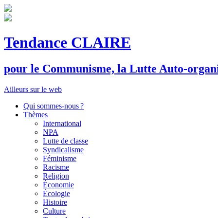
Tendance CLAIRE
pour le
C
ommunisme, la
L
utte
A
uto-organ
Ailleurs sur le web
Qui sommes-nous ?
Thèmes
International
NPA
Lutte de classe
Syndicalisme
Féminisme
Racisme
Religion
Économie
Écologie
Histoire
Culture