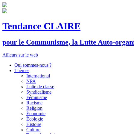
Tendance CLAIRE
pour le
C
ommunisme, la
L
utte
A
uto-organ
Ailleurs sur le web
Qui sommes-nous ?
Thèmes
International
NPA
Lutte de classe
Syndicalisme
Féminisme
Racisme
Religion
Économie
Écologie
Histoire
Culture