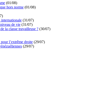
isme
(01/08)
ique hors norme
(01/08)
7)
é internationale
(31/07)
niveau de vie
(31/07)
de la classe travailleuse ?
(30/07)
pour l’extrême droite
(29/07)
vénézuéliennes
(29/07)