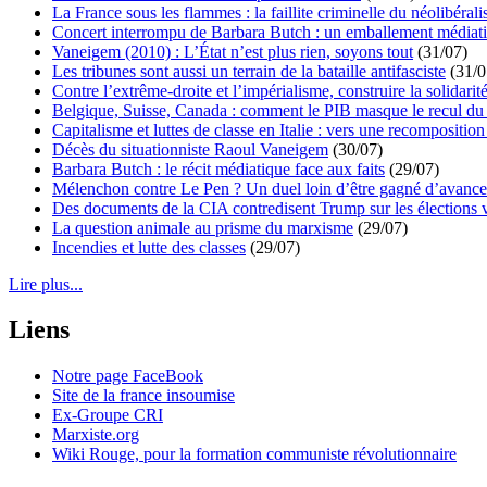
La France sous les flammes : la faillite criminelle du néolibéral
Concert interrompu de Barbara Butch : un emballement médiat
Vaneigem (2010) : L’État n’est plus rien, soyons tout
(31/07)
Les tribunes sont aussi un terrain de la bataille antifasciste
(31/0
Contre l’extrême-droite et l’impérialisme, construire la solidarit
Belgique, Suisse, Canada : comment le PIB masque le recul du 
Capitalisme et luttes de classe en Italie : vers une recomposition 
Décès du situationniste Raoul Vaneigem
(30/07)
Barbara Butch : le récit médiatique face aux faits
(29/07)
Mélenchon contre Le Pen ? Un duel loin d’être gagné d’avance 
Des documents de la CIA contredisent Trump sur les élections 
La question animale au prisme du marxisme
(29/07)
Incendies et lutte des classes
(29/07)
Lire plus...
Liens
Notre page FaceBook
Site de la france insoumise
Ex-Groupe CRI
Marxiste.org
Wiki Rouge, pour la formation communiste révolutionnaire