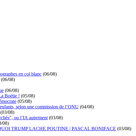
ographes en col blanc
(06/08)
(06/08)
ue
(06/08)
La Boétie !
(05/08)
démocrate
(05/08)
s enfants, selon une commission de l’ONU
(04/08)
(03/08)
rchés", ou l’IA autrement
(03/08)
3/08)
UOI TRUMP LACHE POUTINE | PASCAL BONIFACE
(03/08)