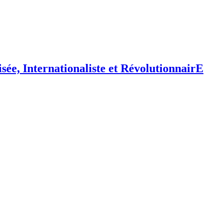
isée,
I
nternationaliste et
R
évolutionnair
E