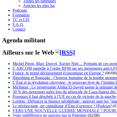
Toutes les rubriques
Articles les plus lus
Podcasts
Formation
TC et LFI
F.A.Q.
Contact
Agenda militant
Ailleurs sur le Web
Michel Piron, Marc Dorcel, Xavier Niel… Portraits de ces porn
L’ARCOM rappelle à l’ordre BFM sur ses mensonges anti-LFI
France, le grand déclassement économique en Europe ?
(06/08)
Hiroshima et Nagasaki : l’horreur humaine de la bombe atomiq
L’État et la révolution citoyenne : le nouveau livre de l’Institut 
Michigan : Le progressiste Abdul El-Sayed gagne la primaire 
30 % des personnes tuées lors du génocide de Gaza étaient de
Pourquoi il faut désobéir à l’UE en cas de victoire de la gauche
Lordon : Défoncer la finance néolibérale : innover sans les "ma
Le néofascisme, un capitalisme d’État d’urgence ? [Podcast]
(0
VERS UNE NOUVELLE GUERRE MONDIALE ? POURQ
Votre indifférence ne sauvera pas la Palestine
(02/08)