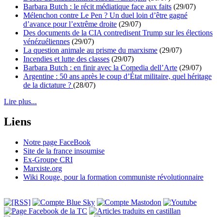
Barbara Butch : le récit médiatique face aux faits
(29/07)
Mélenchon contre Le Pen ? Un duel loin d’être gagné
d’avance pour l’extrême droite
(29/07)
Des documents de la CIA contredisent Trump sur les élections
vénézuéliennes
(29/07)
La question animale au prisme du marxisme
(29/07)
Incendies et lutte des classes
(29/07)
Barbara Butch : en finir avec la Comedia dell’Arte
(29/07)
Argentine : 50 ans après le coup d’État militaire, quel héritage
de la dictature ?
(28/07)
Lire plus...
Liens
Notre page FaceBook
Site de la france insoumise
Ex-Groupe CRI
Marxiste.org
Wiki Rouge, pour la formation communiste révolutionnaire