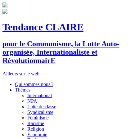
Tendance CLAIRE
pour le
C
ommunisme, la
L
utte
A
uto-
organisée,
I
nternationaliste et
R
évolutionnair
E
Ailleurs sur le web
Qui sommes-nous ?
Thèmes
International
NPA
Lutte de classe
Syndicalisme
Féminisme
Racisme
Religion
Économie