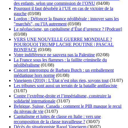
des enfants, selon une commission de l’ONU
(04/08)
Pourquoi il faut désobéir à l’UE en cas de victoire de la
gauche
(03/08)
Lordon : Défoncer la finance néolibérale : innover sans les
"marchés", ou l’IA autrement
(03/08)
Le néofascisme, un capitalisme d’État d’urgence ? [Podcast]
(03/08)
VERS UNE NOUVELLE GUERRE MONDIALE ?
POURQUOI TRUMP LACHE POUTINE | PASCAL
BONIFACE
(03/08)
Votre indifférence ne sauvera pas la Palestine
(02/08)
La France sous les flammes : la faillite criminelle du
néolibéralisme
(01/08)
Concert interrompu de Barbara Butch : un emballement
médiatique hors norme
(01/08)
Vaneigem (2010) : L’État n’est plus rien, soyons tout
(31/07)
Les tribunes sont aussi un terrain de la bataille antifasciste
(31/07)
Contre l’extrême-droite et l’impérialisme, construire la
solidarité internationale
(31/07)
Belgique, Suisse, Canada : comment le PIB masque le recul
du niveau de vie
(31/07)
Capitalisme et luttes de classe en Italie : vers une
recomposition de la classe travailleuse ?
(30/07)
Décès du situationniste Raoul Vaneigem
(30/07)