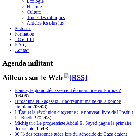
Écologie
Histoire
Culture
Toutes les rubriques
Articles les plus lus
Podcasts
Formation
TC et LFI
F.A.Q.
Contact
Agenda militant
Ailleurs sur le Web
France, le grand déclassement économique en Europe ?
(06/08)
Hiroshima et Nagasaki : l’horreur humaine de la bombe
atomique
(06/08)
L’État et la révolution citoyenne : le nouveau livre de l’Institut
La Boétie !
(05/08)
Michigan : Le progressiste Abdul El-Sayed gagne la primaire
démocrate
(05/08)
30 % des personnes tuées lors du génocide de Gaza étaient