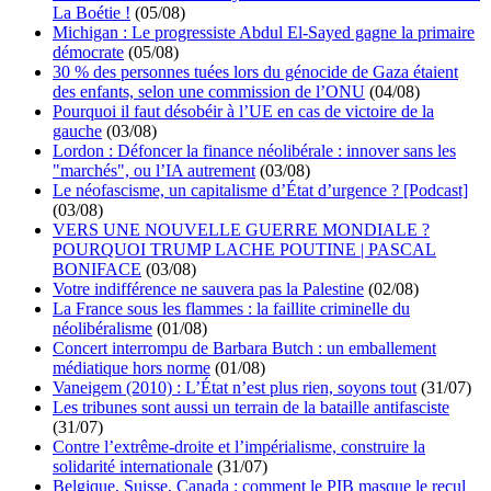
La Boétie !
(05/08)
Michigan : Le progressiste Abdul El-Sayed gagne la primaire
démocrate
(05/08)
30 % des personnes tuées lors du génocide de Gaza étaient
des enfants, selon une commission de l’ONU
(04/08)
Pourquoi il faut désobéir à l’UE en cas de victoire de la
gauche
(03/08)
Lordon : Défoncer la finance néolibérale : innover sans les
"marchés", ou l’IA autrement
(03/08)
Le néofascisme, un capitalisme d’État d’urgence ? [Podcast]
(03/08)
VERS UNE NOUVELLE GUERRE MONDIALE ?
POURQUOI TRUMP LACHE POUTINE | PASCAL
BONIFACE
(03/08)
Votre indifférence ne sauvera pas la Palestine
(02/08)
La France sous les flammes : la faillite criminelle du
néolibéralisme
(01/08)
Concert interrompu de Barbara Butch : un emballement
médiatique hors norme
(01/08)
Vaneigem (2010) : L’État n’est plus rien, soyons tout
(31/07)
Les tribunes sont aussi un terrain de la bataille antifasciste
(31/07)
Contre l’extrême-droite et l’impérialisme, construire la
solidarité internationale
(31/07)
Belgique, Suisse, Canada : comment le PIB masque le recul