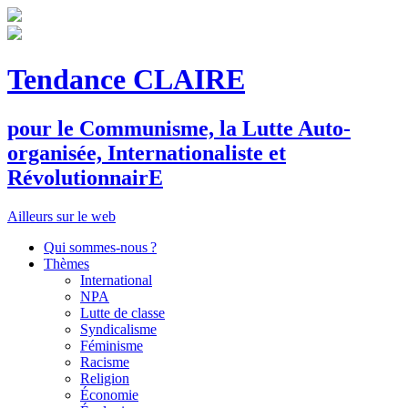
Tendance CLAIRE
pour le
C
ommunisme, la
L
utte
A
uto-
organisée,
I
nternationaliste et
R
évolutionnair
E
Ailleurs sur le web
Qui sommes-nous ?
Thèmes
International
NPA
Lutte de classe
Syndicalisme
Féminisme
Racisme
Religion
Économie