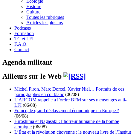
Écologie
Histoire
Culture
Toutes les rubriques
Articles les plus lus
Podcasts
Formation
TC et LFI
F.A.Q.
Contact
Agenda militant
Ailleurs sur le Web
Michel Piron, Marc Dorcel, Xavier Niel… Portraits de ces
pornographes en col blanc
(06/08)
L’ARCOM rappelle à l’ordre BFM sur ses mensonges anti-
LFI
(06/08)
France, le grand déclassement économique en Europe ?
(06/08)
Hiroshima et Nagasaki : l’horreur humaine de la bombe
atomique
(06/08)
L’État et la révolution citoyenne : le nouveau livre de l’Institut