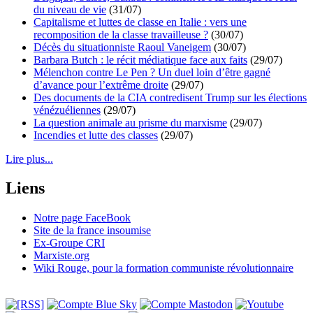
du niveau de vie
(31/07)
Capitalisme et luttes de classe en Italie : vers une
recomposition de la classe travailleuse ?
(30/07)
Décès du situationniste Raoul Vaneigem
(30/07)
Barbara Butch : le récit médiatique face aux faits
(29/07)
Mélenchon contre Le Pen ? Un duel loin d’être gagné
d’avance pour l’extrême droite
(29/07)
Des documents de la CIA contredisent Trump sur les élections
vénézuéliennes
(29/07)
La question animale au prisme du marxisme
(29/07)
Incendies et lutte des classes
(29/07)
Lire plus...
Liens
Notre page FaceBook
Site de la france insoumise
Ex-Groupe CRI
Marxiste.org
Wiki Rouge, pour la formation communiste révolutionnaire