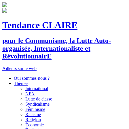
Tendance CLAIRE
pour le
C
ommunisme, la
L
utte
A
uto-
organisée,
I
nternationaliste et
R
évolutionnair
E
Ailleurs sur le web
Qui sommes-nous ?
Thèmes
International
NPA
Lutte de classe
Syndicalisme
Féminisme
Racisme
Religion
Économie