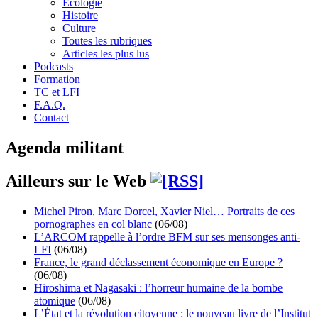
Écologie
Histoire
Culture
Toutes les rubriques
Articles les plus lus
Podcasts
Formation
TC et LFI
F.A.Q.
Contact
Agenda militant
Ailleurs sur le Web
Michel Piron, Marc Dorcel, Xavier Niel… Portraits de ces
pornographes en col blanc
(06/08)
L’ARCOM rappelle à l’ordre BFM sur ses mensonges anti-
LFI
(06/08)
France, le grand déclassement économique en Europe ?
(06/08)
Hiroshima et Nagasaki : l’horreur humaine de la bombe
atomique
(06/08)
L’État et la révolution citoyenne : le nouveau livre de l’Institut