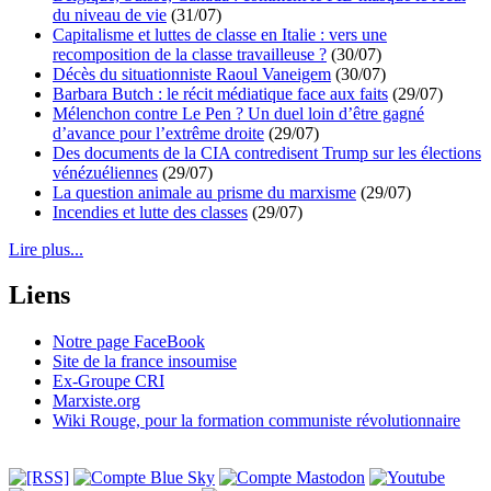
du niveau de vie
(31/07)
Capitalisme et luttes de classe en Italie : vers une
recomposition de la classe travailleuse ?
(30/07)
Décès du situationniste Raoul Vaneigem
(30/07)
Barbara Butch : le récit médiatique face aux faits
(29/07)
Mélenchon contre Le Pen ? Un duel loin d’être gagné
d’avance pour l’extrême droite
(29/07)
Des documents de la CIA contredisent Trump sur les élections
vénézuéliennes
(29/07)
La question animale au prisme du marxisme
(29/07)
Incendies et lutte des classes
(29/07)
Lire plus...
Liens
Notre page FaceBook
Site de la france insoumise
Ex-Groupe CRI
Marxiste.org
Wiki Rouge, pour la formation communiste révolutionnaire