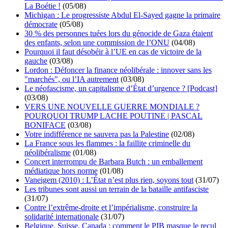
La Boétie !
(05/08)
Michigan : Le progressiste Abdul El-Sayed gagne la primaire
démocrate
(05/08)
30 % des personnes tuées lors du génocide de Gaza étaient
des enfants, selon une commission de l’ONU
(04/08)
Pourquoi il faut désobéir à l’UE en cas de victoire de la
gauche
(03/08)
Lordon : Défoncer la finance néolibérale : innover sans les
"marchés", ou l’IA autrement
(03/08)
Le néofascisme, un capitalisme d’État d’urgence ? [Podcast]
(03/08)
VERS UNE NOUVELLE GUERRE MONDIALE ?
POURQUOI TRUMP LACHE POUTINE | PASCAL
BONIFACE
(03/08)
Votre indifférence ne sauvera pas la Palestine
(02/08)
La France sous les flammes : la faillite criminelle du
néolibéralisme
(01/08)
Concert interrompu de Barbara Butch : un emballement
médiatique hors norme
(01/08)
Vaneigem (2010) : L’État n’est plus rien, soyons tout
(31/07)
Les tribunes sont aussi un terrain de la bataille antifasciste
(31/07)
Contre l’extrême-droite et l’impérialisme, construire la
solidarité internationale
(31/07)
Belgique, Suisse, Canada : comment le PIB masque le recul