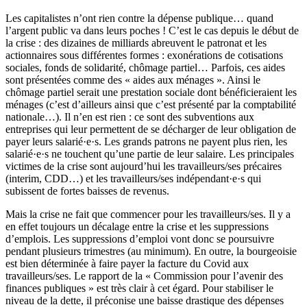
Les capitalistes n’ont rien contre la dépense publique… quand
l’argent public va dans leurs poches ! C’est le cas depuis le début de
la crise : des dizaines de milliards abreuvent le patronat et les
actionnaires sous différentes formes : exonérations de cotisations
sociales, fonds de solidarité, chômage partiel… Parfois, ces aides
sont présentées comme des « aides aux ménages ». Ainsi le
chômage partiel serait une prestation sociale dont bénéficieraient les
ménages (c’est d’ailleurs ainsi que c’est présenté par la comptabilité
nationale…). Il n’en est rien : ce sont des subventions aux
entreprises qui leur permettent de se décharger de leur obligation de
payer leurs salarié·e·s. Les grands patrons ne payent plus rien, les
salarié·e·s ne touchent qu’une partie de leur salaire. Les principales
victimes de la crise sont aujourd’hui les travailleurs/ses précaires
(interim, CDD…) et les travailleurs/ses indépendant·e·s qui
subissent de fortes baisses de revenus.
Mais la crise ne fait que commencer pour les travailleurs/ses. Il y a
en effet toujours un décalage entre la crise et les suppressions
d’emplois. Les suppressions d’emploi vont donc se poursuivre
pendant plusieurs trimestres (au minimum). En outre, la bourgeoisie
est bien déterminée à faire payer la facture du Covid aux
travailleurs/ses. Le rapport de la « Commission pour l’avenir des
finances publiques » est très clair à cet égard. Pour stabiliser le
niveau de la dette, il préconise une baisse drastique des dépenses