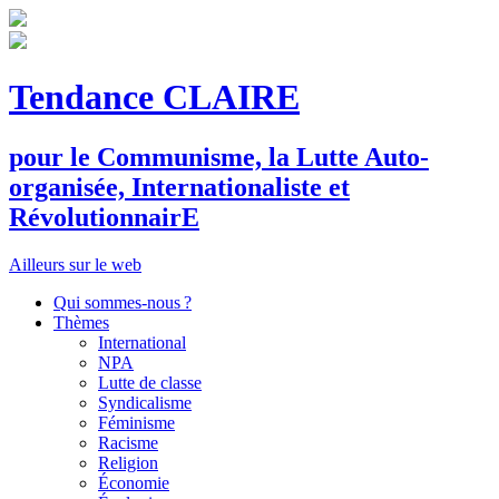
Tendance CLAIRE
pour le
C
ommunisme, la
L
utte
A
uto-
organisée,
I
nternationaliste et
R
évolutionnair
E
Ailleurs sur le web
Qui sommes-nous ?
Thèmes
International
NPA
Lutte de classe
Syndicalisme
Féminisme
Racisme
Religion
Économie