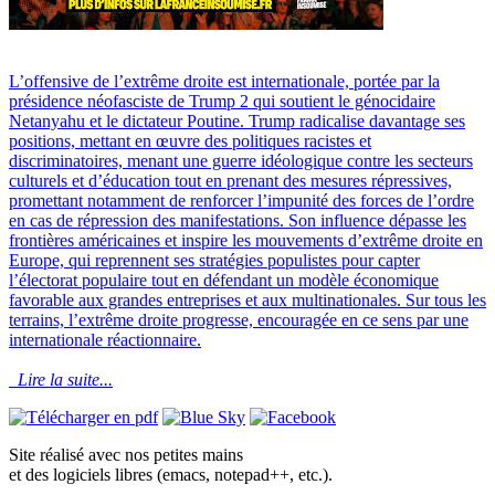
L’offensive de l’extrême droite est internationale, portée par la
présidence néofasciste de Trump 2 qui soutient le génocidaire
Netanyahu et le dictateur Poutine. Trump radicalise davantage ses
positions, mettant en œuvre des politiques racistes et
discriminatoires, menant une guerre idéologique contre les secteurs
culturels et d’éducation tout en prenant des mesures répressives,
promettant notamment de renforcer l’impunité des forces de l’ordre
en cas de répression des manifestations. Son influence dépasse les
frontières américaines et inspire les mouvements d’extrême droite en
Europe, qui reprennent ses stratégies populistes pour capter
l’électorat populaire tout en défendant un modèle économique
favorable aux grandes entreprises et aux multinationales. Sur tous les
terrains, l’extrême droite progresse, encouragée en ce sens par une
internationale réactionnaire.
Lire la suite...
Site réalisé avec nos petites mains
et des logiciels libres (emacs, notepad++, etc.).