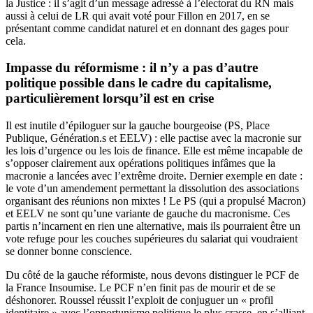
la Justice : il s’agit d’un message adressé à l’électorat du RN mais
aussi à celui de LR qui avait voté pour Fillon en 2017, en se
présentant comme candidat naturel et en donnant des gages pour
cela.
Impasse du réformisme : il n’y a pas d’autre
politique possible dans le cadre du capitalisme,
particulièrement lorsqu’il est en crise
Il est inutile d’épiloguer sur la gauche bourgeoise
(PS, Place
Publique, Génération.s et EELV) : elle pactise avec la macronie sur
les lois d’urgence ou les lois de finance. Elle est même incapable de
s’opposer clairement aux opérations politiques infâmes que la
macronie a lancées avec l’extrême droite. Dernier exemple en date :
le vote d’un amendement permettant la dissolution des associations
organisant des réunions non mixtes ! Le PS (qui a propulsé Macron)
et EELV ne sont qu’une variante de gauche du macronisme. Ces
partis n’incarnent en rien une alternative, mais ils pourraient être un
vote refuge pour les couches supérieures du salariat qui voudraient
se donner bonne conscience.
Du côté de la gauche réformiste, nous devons distinguer le PCF de
la France Insoumise. Le PCF n’en finit pas de mourir et de se
déshonorer. Roussel réussit l’exploit de conjuguer un « profil
identitaire » avec l’opportunisme politique le plus crasse, en s’alliant