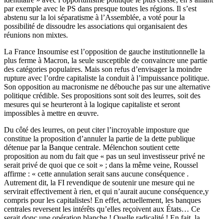
par exemple avec le PS dans presque toutes les régions. Il s’est
abstenu sur la loi séparatisme à l’Assemblée, a voté pour la
possibilité de dissoudre les associations qui organisaient des
réunions non mixtes.
La France Insoumise est l’opposition de gauche institutionnelle la
plus ferme à Macron, la seule susceptible de convaincre une partie
des catégories populaires. Mais son refus d’envisager la moindre
rupture avec l’ordre capitaliste la conduit à l’impuissance politique.
Son opposition au macronisme ne débouche pas sur une alternative
politique crédible. Ses propositions sont soit des leurres, soit des
mesures qui se heurteront à la logique capitaliste et seront
impossibles à mettre en œuvre.
Du côté des leurres, on peut citer l’incroyable imposture que
constitue la proposition d’annuler la partie de la dette publique
détenue par la Banque centrale. Mélenchon soutient cette
proposition au nom du fait que « pas un seul investisseur privé ne
serait privé de quoi que ce soit » ; dans la même veine, Roussel
affirme : « cette annulation serait sans aucune conséquence
.
Autrement dit, la FI revendique de soutenir une mesure qui ne
servirait effectivement à rien, et qui n’aurait aucune conséquence,y
compris pour les capitalistes! En effet, actuellement, les banques
centrales reversent les intérêts qu’elles reçoivent aux États… Ce
serait donc une opération blanche ! Quelle radicalité ! En fait, la