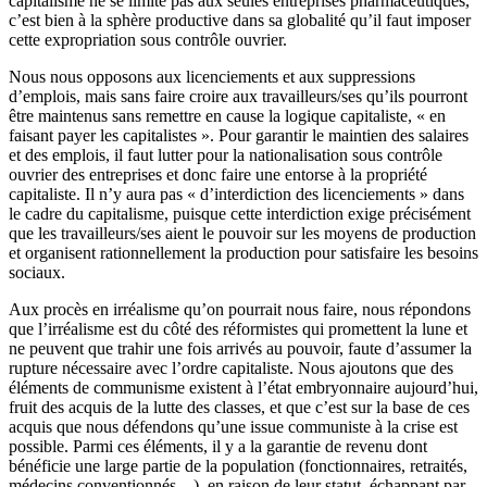
capitalisme ne se limite pas aux seules entreprises pharmaceutiques,
c’est bien à la sphère productive dans sa globalité qu’il faut imposer
cette expropriation sous contrôle ouvrier.
Nous nous opposons aux licenciements et aux suppressions
d’emplois, mais sans faire croire aux travailleurs/ses qu’ils pourront
être maintenus sans remettre en cause la logique capitaliste, « en
faisant payer les capitalistes ». Pour garantir le maintien des salaires
et des emplois, il faut lutter pour la nationalisation sous contrôle
ouvrier des entreprises et donc faire une entorse à la propriété
capitaliste. Il n’y aura pas « d’interdiction des licenciements » dans
le cadre du capitalisme, puisque cette interdiction exige précisément
que les travailleurs/ses aient le pouvoir sur les moyens de production
et organisent rationnellement la production pour satisfaire les besoins
sociaux.
Aux procès en irréalisme qu’on pourrait nous faire, nous répondons
que l’irréalisme est du côté des réformistes qui promettent la lune et
ne peuvent que trahir une fois arrivés au pouvoir, faute d’assumer la
rupture nécessaire avec l’ordre capitaliste. Nous ajoutons que des
éléments de communisme existent à l’état embryonnaire aujourd’hui,
fruit des acquis de la lutte des classes, et que c’est sur la base de ces
acquis que nous défendons qu’une issue communiste à la crise est
possible. Parmi ces éléments, il y a la garantie de revenu dont
bénéficie une large partie de la population (fonctionnaires, retraités,
médecins conventionnés…), en raison de leur statut, échappant par