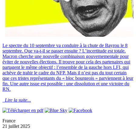
Le spectre du 10 septembre va conduire à la chute de Bayrou le 8
septembre. Que va-t-il se passer ensuite ? L’incertitude est totale.
Macron cherche une nouvelle combinaison gouvernementale pour
éviter de nouvelles élections. Il trouve pour cela des partenaires qui
partagent le même objectif : l’ensemble de la gauche hors LFI, qui
achève de trahir le cadre du NFP. Mais il n’est pas du tout certain
que ces tristes représentants du « bloc bourgeois » parviennent à leur
fin. Une autre issue est possible : une dissolution et une victoire du
RN.
Lire la suite...
France
21 juillet 2025