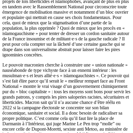
projets de lois liberticides et islamophobes, avançant de plus en plus
en tandem avec le Rassemblement National pour circonscrire toute
émergence de mobilisation massive et notamment d’un bloc ouvrier
et populaire qui mettrait en cause ses choix fondamentaux.
Pour
cela, quoi de mieux que la stigmatisation d’une partie de la
population, la plus opprimée ? Quoi de mieux que les procès en «
islamogauchisme » pour tenter de dresser un cordon sanitaire autour
de la France insoumise et de militant·e·s de la gauche radicale ? Il
peut pour cela compter sur la lâcheté d’une certaine gauche qui se
drape dans son universalisme abstrait pour laisser faire les pires
ignominies concrètes.
Le pouvoir macronien cherche à construire une « union nationale »
nauséabonde de type vichyste face à un ennemi intérieur : les
musulman·e·s et leurs allié·e·s « islamogauchistes ». Ce pouvoir qui
s’est fait élire parce qu’il serait le « meilleur rempart face au Front
National » montre le vrai visage d’un gouvernement chimiquement
pur du « bloc capitaliste » : tous les moyens sont bons pour servir les
grands patrons, y compris les pires saloperies racistes, sécuritaires et
liberticides. Macron sait qu’il n’a aucune chance d’être réélu en
2022 si la campagne électorale se concentre sur son bilan
économique, sanitaire et social. Il a donc besoin de radicaliser sa
propre politique. C’est comme cela qu’il faut lire la place de
Darmanin à l’Intérieur, qui juge Marine Le Pen trop “molle” ou
encore celle de Dupont-Moretti, sexiste anti Metoo, au ministère de