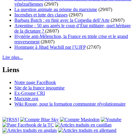
vénézuéliennes
(29/07)
La question animale au prisme du marxisme
(29/07)
Incendies et lutte des classes
(29/07)
Barbara Butch : en finir avec la Comedia dell’Arte
(29/07)
Argentine : 50 ans après le coup d’État militaire, quel héritage
de la dictature ?
(28/07)
Hystérie anti-Mélenchon, la France en triple crise et le grand
renversement
(28/07)
Hommage à Jihad Wachill par l’UJFP
(27/07)
Lire plus...
Liens
Notre page FaceBook
Site de la france insoumise
Ex-Groupe CRI
Marxiste.org
Wiki Rouge, pour la formation communiste révolutionnaire