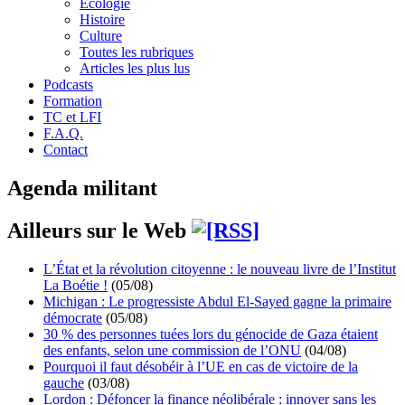
Écologie
Histoire
Culture
Toutes les rubriques
Articles les plus lus
Podcasts
Formation
TC et LFI
F.A.Q.
Contact
Agenda militant
Ailleurs sur le Web
L’État et la révolution citoyenne : le nouveau livre de l’Institut
La Boétie !
(05/08)
Michigan : Le progressiste Abdul El-Sayed gagne la primaire
démocrate
(05/08)
30 % des personnes tuées lors du génocide de Gaza étaient
des enfants, selon une commission de l’ONU
(04/08)
Pourquoi il faut désobéir à l’UE en cas de victoire de la
gauche
(03/08)
Lordon : Défoncer la finance néolibérale : innover sans les