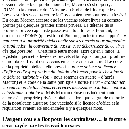
devaient être « bien public mondial », Macron s’est opposé, à
l’OMC, à la demande de l’Afrique du Sud et de l’Inde que les
brevets sur les vaccins contre le Covid soient temporairement levés !
Du coup, Macron accepte que les vaccins soient livrés au compte-
gouttes par quelques grandes firmes privées. La défense de la
propriété privée capitaliste passe avant tout le reste. Pourtant, le
directeur de l’OMS (qui est loin d’être un gauchiste) avait appelé à «
renoncer à la propriété intellectuelle sur les brevets pour augmenter
la production, la couverture du vaccin et se débarrasser de ce virus
dès que possible
». C’est resté lettre morte, alors qu’en France, la
législation permet la levée des brevets et la réquisition pour produire
en nombre suffisant des vaccins en cas de crise sanitaire ! Le code
de la propriété intellectuelle prévoit «
un mécanisme de licence
d’office et d’expropriation du titulaire du brevet pour les besoins de
la défense nationale
» (or, « nous sommes en guerre » d’après
Macron) et le code de la santé publique autorise l’État «
d’ordonner
la réquisition de tous biens et services nécessaires à la lutte contre la
catastrophe sanitaire
». Mais Macron refuse obstinément toute
entorse à la propriété privée capitaliste, alors que la grande majorité
de la population aurait pu être vaccinée si la licence d’office et la
réquisition avaient été enclenchées il y a quelques mois.
L’argent coule à flot pour les capitalistes… la facture
sera payée par les travailleurs/ses