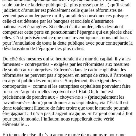
seule partie de la dette publique (la plus grosse partie…) qu’il serait
judicieux d’annuler est précisément celle que les réformistes ne
veulent pas annuler parce qu’il y aurait des conséquences puisque
celle-ci est détenue par les banques et sociétés d’assurance
nationales et étrangères. Si celle-ci était annulée, elles devraient
compenser cette perte en ponctionnant l’épargne qui est placée chez
elles. C’est précisément ce que nous revendiquons : nous militons
pour l’annulation de toute la dette publique avec pour contrepartie la
dévalorisation de l’épargne des plus riches.
Du côté des mesures qui se heurteraient au mur du capital, il y a les
fameuses « contreparties » exigées par les réformistes aux mesures
de soutien aux entreprises. Enfermés dans le cadre capitaliste, les
réformistes ne peuvent pas s’opposer, en temps de crise, à l’arrosage
en argent public des entreprises. Simplement, ils exigent des «
contreparties », comme si les entreprises capitalistes pouvaient faire
ruisseler l’argent qu’elles reçoivent de l’État. Or, le but est
précisément de prendre aux « citoyen·ne·s » (principalement les
travailleurs/ses donc) pour donner aux capitalistes, via l’État. Il est
donc totalement illusoire de faire croire que tout le monde pourrait
être gagnant : il n’y a pas d’argent magique. Si l’argent coulait à flot
pour tout le monde, l’inflation nous rappellerait cette vérité
élémentaire…
En temps de crise, il n’y a aucune marge de manœuvre pour une