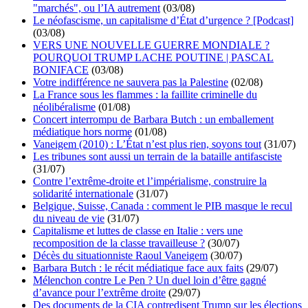
"marchés", ou l’IA autrement
(03/08)
Le néofascisme, un capitalisme d’État d’urgence ? [Podcast]
(03/08)
VERS UNE NOUVELLE GUERRE MONDIALE ?
POURQUOI TRUMP LACHE POUTINE | PASCAL
BONIFACE
(03/08)
Votre indifférence ne sauvera pas la Palestine
(02/08)
La France sous les flammes : la faillite criminelle du
néolibéralisme
(01/08)
Concert interrompu de Barbara Butch : un emballement
médiatique hors norme
(01/08)
Vaneigem (2010) : L’État n’est plus rien, soyons tout
(31/07)
Les tribunes sont aussi un terrain de la bataille antifasciste
(31/07)
Contre l’extrême-droite et l’impérialisme, construire la
solidarité internationale
(31/07)
Belgique, Suisse, Canada : comment le PIB masque le recul
du niveau de vie
(31/07)
Capitalisme et luttes de classe en Italie : vers une
recomposition de la classe travailleuse ?
(30/07)
Décès du situationniste Raoul Vaneigem
(30/07)
Barbara Butch : le récit médiatique face aux faits
(29/07)
Mélenchon contre Le Pen ? Un duel loin d’être gagné
d’avance pour l’extrême droite
(29/07)
Des documents de la CIA contredisent Trump sur les élections