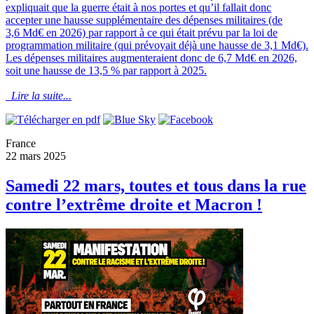
expliquait que la guerre était à nos portes et qu’il fallait donc
accepter une hausse supplémentaire des dépenses militaires (de
3,6 Md€ en 2026) par rapport à ce qui était prévu par la loi de
programmation militaire (qui prévoyait déjà une hausse de 3,1 Md€).
Les dépenses militaires augmenteraient donc de 6,7 Md€ en 2026,
soit une hausse de 13,5 % par rapport à 2025.
Lire la suite...
France
22 mars 2025
Samedi 22 mars, toutes et tous dans la rue
contre l’extrême droite et Macron !