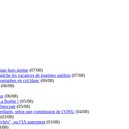
ique hors norme
(07/08)
 gâche les vacances de touristes suédois
(07/08)
ographes en col blanc
(06/08)
(06/08)
ue
(06/08)
La Boétie !
(05/08)
démocrate
(05/08)
s enfants, selon une commission de l’ONU
(04/08)
(03/08)
rchés", ou l’IA autrement
(03/08)
3/08)