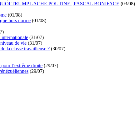
UOI TRUMP LACHE POUTINE | PASCAL BONIFACE
(03/08)
isme
(01/08)
ique hors norme
(01/08)
7)
é internationale
(31/07)
niveau de vie
(31/07)
de la classe travailleuse ?
(30/07)
pour l’extrême droite
(29/07)
vénézuéliennes
(29/07)