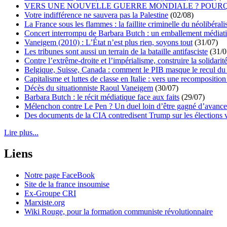
VERS UNE NOUVELLE GUERRE MONDIALE ? POURQ
Votre indifférence ne sauvera pas la Palestine
(02/08)
La France sous les flammes : la faillite criminelle du néolibéral
Concert interrompu de Barbara Butch : un emballement médiat
Vaneigem (2010) : L’État n’est plus rien, soyons tout
(31/07)
Les tribunes sont aussi un terrain de la bataille antifasciste
(31/0
Contre l’extrême-droite et l’impérialisme, construire la solidarit
Belgique, Suisse, Canada : comment le PIB masque le recul du 
Capitalisme et luttes de classe en Italie : vers une recomposition 
Décès du situationniste Raoul Vaneigem
(30/07)
Barbara Butch : le récit médiatique face aux faits
(29/07)
Mélenchon contre Le Pen ? Un duel loin d’être gagné d’avance 
Des documents de la CIA contredisent Trump sur les élections 
Lire plus...
Liens
Notre page FaceBook
Site de la france insoumise
Ex-Groupe CRI
Marxiste.org
Wiki Rouge, pour la formation communiste révolutionnaire