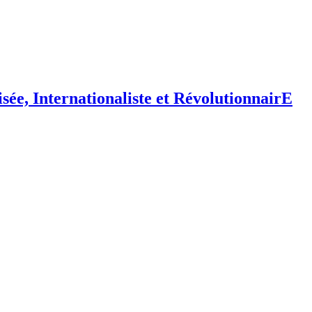
isée,
I
nternationaliste et
R
évolutionnair
E