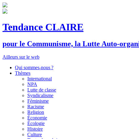
Tendance CLAIRE
pour le
C
ommunisme, la
L
utte
A
uto-organ
Ailleurs sur le web
Qui sommes-nous ?
Thèmes
International
NPA
Lutte de classe
Syndicalisme
Féminisme
Racisme
Religion
Économie
Écologie
Histoire
Culture