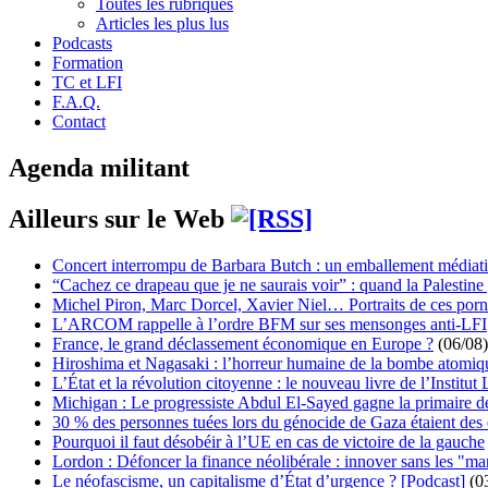
Toutes les rubriques
Articles les plus lus
Podcasts
Formation
TC et LFI
F.A.Q.
Contact
Agenda militant
Ailleurs sur le Web
Concert interrompu de Barbara Butch : un emballement médiat
“Cachez ce drapeau que je ne saurais voir” : quand la Palestine
Michel Piron, Marc Dorcel, Xavier Niel… Portraits de ces porn
L’ARCOM rappelle à l’ordre BFM sur ses mensonges anti-LFI
France, le grand déclassement économique en Europe ?
(06/08)
Hiroshima et Nagasaki : l’horreur humaine de la bombe atomiq
L’État et la révolution citoyenne : le nouveau livre de l’Institut 
Michigan : Le progressiste Abdul El-Sayed gagne la primaire 
30 % des personnes tuées lors du génocide de Gaza étaient de
Pourquoi il faut désobéir à l’UE en cas de victoire de la gauche
Lordon : Défoncer la finance néolibérale : innover sans les "ma
Le néofascisme, un capitalisme d’État d’urgence ? [Podcast]
(0